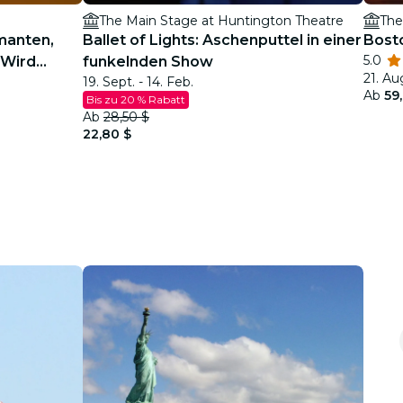
The Main Stage at Huntington Theatre
The
manten,
Ballet of Lights: Aschenputtel in einer
Bost
5.0
 Wird
funkelnden Show
21. Au
19. Sept. - 14. Feb.
rn?
Ab
59
Bis zu 20 % Rabatt
Ab
28,50 $
22,80 $