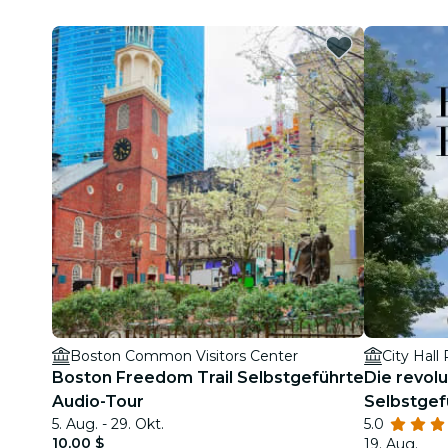
Boston Common Visitors Center
City Hall 
Boston Freedom Trail Selbstgeführte
Die revol
Audio-Tour
Selbstgef
5. Aug. - 29. Okt.
5.0
durch Bos
10,00 $
19. Aug.