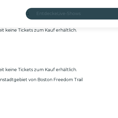
Entdecke
Live-Shows
Madrid
eit keine Tickets zum Kauf erhältlich.
Candlelight
London
Erlebnisse und Städte
eit keine Tickets zum Kauf erhältlich.
São Paulo
nstadtgebiet von Boston Freedom Trail
Seoul
Stadttouren
Konzerte