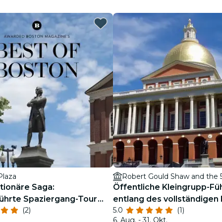
Restaurants
Kino
Plaza
utionäre Saga:
Öffentliche Kleingrupp-Fü
ührte Spaziergang-Tour
entlang des vollständigen
(2)
5.0
(1)
ton
Freedom Trail
6. Aug. - 31. Okt.