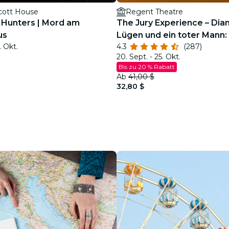
cott House
Regent Theatre
& Hunters | Mord am
The Jury Experience – Dia
us
Lügen und ein toter Mann:
. Okt.
4.3
(287)
Boston Gerechtigkeit liefe
20. Sept. - 25. Okt.
Bis zu 20 % Rabatt
Ab
41,00 $
32,80 $