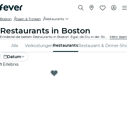
Boston
Essen & Trinken
Restaurants
Restaurants in Boston
Entdecke die besten Restaurants in Boston. Egal, ob Du in der Stimmung für feines oder legeres Essen bist, wir haben für jeden Gaumen das perfekte Angebot.
Mehr lesen
Restaurants
Alle
Verkostungen
Restaurant & Dinner-Sh
Datum
1
Erlebnis