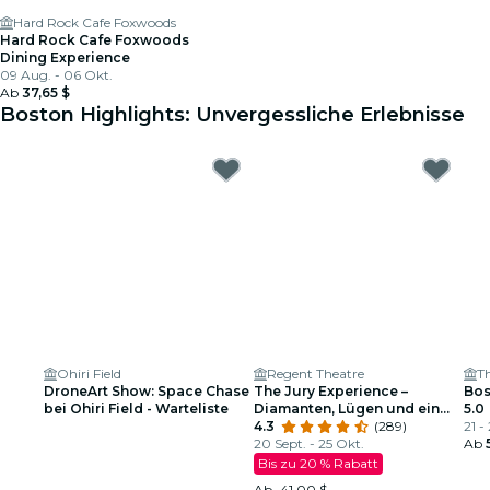
Hard Rock Cafe Foxwoods
Hard Rock Cafe Foxwoods
Dining Experience
09 Aug. - 06 Okt.
Ab
37,65 $
Boston Highlights: Unvergessliche Erlebnisse
Ohiri Field
Regent Theatre
DroneArt Show: Space Chase
The Jury Experience –
Bos
bei Ohiri Field - Warteliste
Diamanten, Lügen und ein
5.0
toter Mann: Wird Boston
4.3
(289)
21 -
Gerechtigkeit liefern?
20 Sept. - 25 Okt.
Ab
Bis zu 20 % Rabatt
Ab
41,00 $