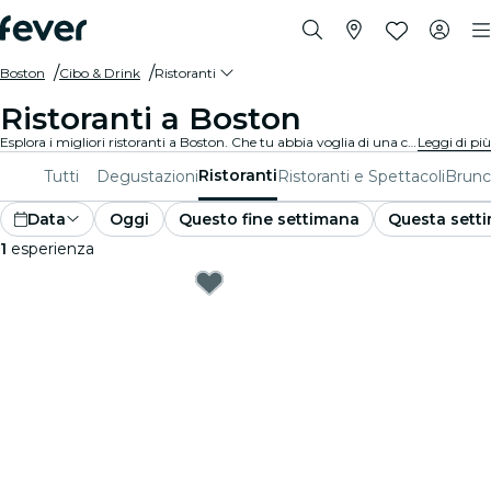
Boston
Cibo & Drink
Ristoranti
Ristoranti a Boston
Esplora i migliori ristoranti a Boston. Che tu abbia voglia di una cena raffinata o informale, abbiamo il posto perfetto per ogni palato.
Leggi di più
Ristoranti
Tutti
Degustazioni
Ristoranti e Spettacoli
Brun
Data
Oggi
Questo fine settimana
Questa sett
1
esperienza