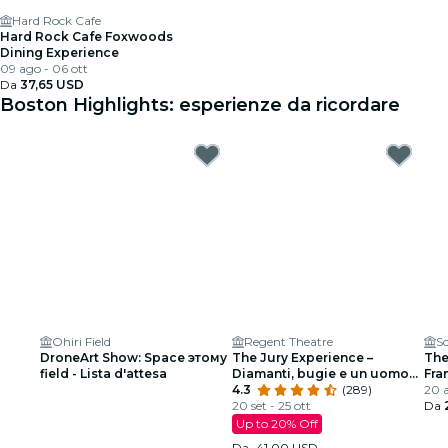
Hard Rock Cafe
Hard Rock Cafe Foxwoods
Dining Experience
09 ago - 06 ott
Da
37,65 USD
Boston Highlights: esperienze da ricordare
Ohiri Field
Regent Theatre
Sc
DroneArt Show: Space этому
The Jury Experience –
The
field - Lista d'attesa
Diamanti, bugie e un uomo
Fra
morto: Boston giudicherà?
4.3
(289)
Arm
20 a
20 set - 25 ott
Da
Up to 20% Off
Da
41,00 USD