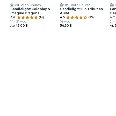
Old South Church
Old South Church
O
Candlelight: Coldplay &
Candlelight: Ein Tribut an
Can
Imagine Dragons
ABBA
Fle
4.8
(14)
4.5
(25)
4.7
14 - 21 Aug.
14 Aug.
21 -
Ab
45,00 $
54,50 $
Ab