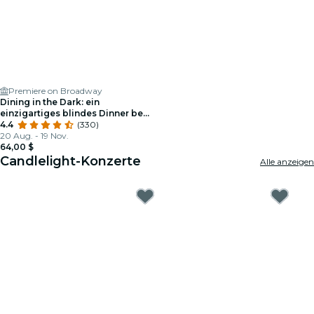
Premiere on Broadway
Dining in the Dark: ein
einzigartiges blindes Dinner bei
Premiere auf Broadway
4.4
(330)
20 Aug. - 19 Nov.
64,00 $
Candlelight-Konzerte
Alle anzeigen