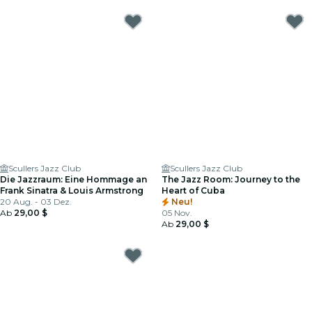
Scullers Jazz Club
Scullers Jazz Club
Die Jazzraum: Eine Hommage an
The Jazz Room: Journey to the
Frank Sinatra & Louis Armstrong
Heart of Cuba
20 Aug. - 03 Dez.
Neu!
Ab
29,00 $
05 Nov.
Ab
29,00 $