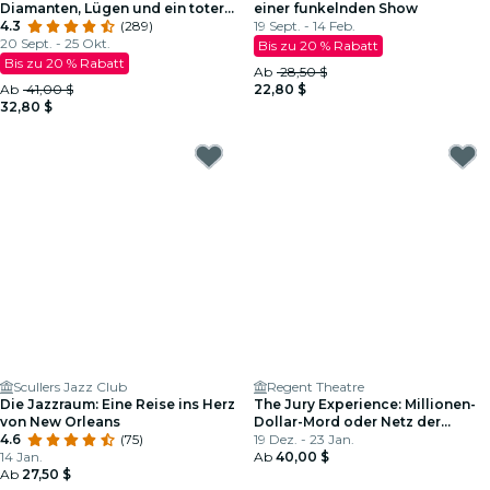
Diamanten, Lügen und ein toter
einer funkelnden Show
Mann: Wird Boston Gerechtigkeit
4.3
(289)
19 Sept. - 14 Feb.
liefern?
20 Sept. - 25 Okt.
Bis zu 20 % Rabatt
Bis zu 20 % Rabatt
Ab
28,50 $
Ab
41,00 $
22,80 $
32,80 $
Scullers Jazz Club
Regent Theatre
Die Jazzraum: Eine Reise ins Herz
The Jury Experience: Millionen-
von New Orleans
Dollar-Mord oder Netz der
4.6
(75)
Lügen?
19 Dez. - 23 Jan.
14 Jan.
Ab
40,00 $
Ab
27,50 $