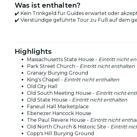
Was ist enthalten?
✔️ Kein Trinkgeld für Guides erwartet oder akzept
✔️ Vierstündige geführte Tour zu Fuß auf dem g
Highlights
Massachusetts State House -
Eintritt nicht e
Park Street Church -
Eintritt nicht enthalten
Granary Burying Ground
King's Chapel -
Eintritt nicht enthalten
Old City Hall
Old South Meeting House -
Eintritt nicht en
Old State House -
Eintritt nicht enthalten
Faneuil Hall Marketplace
Ebenezer Hancock House
The Paul Revere House -
Eintritt nicht entha
Old North Church & Historic Site -
Eintritt ni
Copp's Hill Burying Ground