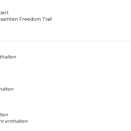
iert
esamten Freedom Trail
nthalten
thalten
lten
cht enthalten