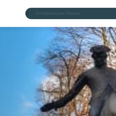
Entdecke
Live-Shows
Madrid
Candlelight
London
Erlebnisse und Städte
São Paulo
Seoul
Stadttouren
Konzerte