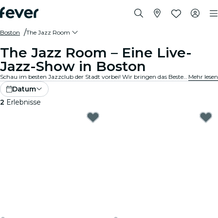
Boston
The Jazz Room
The Jazz Room – Eine Live-
Jazz-Show in Boston
Schau im besten Jazzclub der Stadt vorbei! Wir bringen das Beste aus Blues, Soul und Jazzmusik in gemütliche Locations in deiner Stadt. Jede Note erzählt eine Geschichte, jedes Solo bewegt die Seele, und die Vibes? Die stimmen einfach. Entdecke Live-Jazzkonzerte in deiner Nähe!
Mehr lesen
Datum
2
Erlebnisse