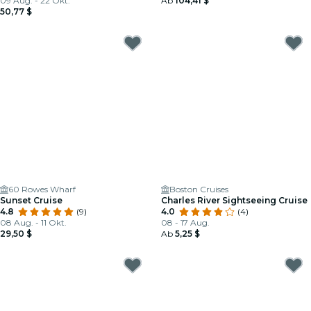
09 Aug. - 22 Okt.
Ab
104,41 $
50,77 $
60 Rowes Wharf
Boston Cruises
Sunset Cruise
Charles River Sightseeing Cruise
4.8
(9)
4.0
(4)
08 Aug. - 11 Okt.
08 - 17 Aug.
29,50 $
Ab
5,25 $