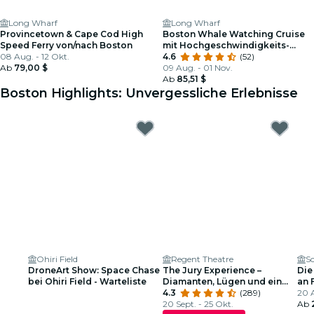
Long Wharf
Long Wharf
Provincetown & Cape Cod High
Boston Whale Watching Cruise
Speed Ferry von/nach Boston
mit Hochgeschwindigkeits-
08 Aug. - 12 Okt.
Katamaran
4.6
(52)
Ab
79,00 $
09 Aug. - 01 Nov.
Ab
85,51 $
Boston Highlights: Unvergessliche Erlebnisse
Ohiri Field
Regent Theatre
Sc
DroneArt Show: Space Chase
The Jury Experience –
Die
bei Ohiri Field - Warteliste
Diamanten, Lügen und ein
an 
toter Mann: Wird Boston
4.3
(289)
Arm
20 
Gerechtigkeit liefern?
20 Sept. - 25 Okt.
Ab