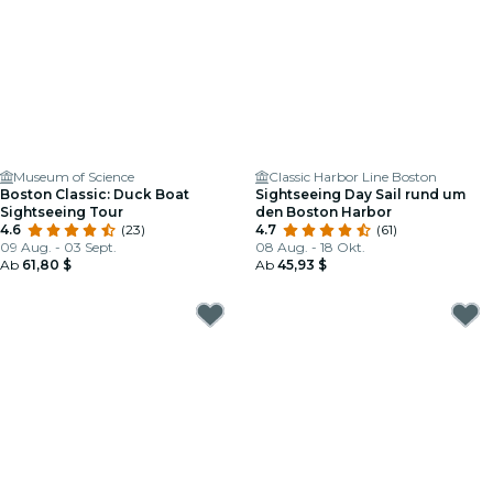
Museum of Science
Classic Harbor Line Boston
Boston Classic: Duck Boat
Sightseeing Day Sail rund um
Sightseeing Tour
den Boston Harbor
4.6
(23)
4.7
(61)
09 Aug. - 03 Sept.
08 Aug. - 18 Okt.
Ab
61,80 $
Ab
45,93 $