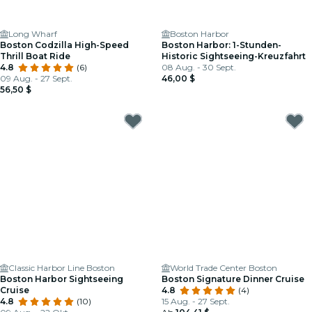
Long Wharf
Boston Harbor
Boston Codzilla High-Speed
Boston Harbor: 1-Stunden-
Thrill Boat Ride
Historic Sightseeing-Kreuzfahrt
4.8
(6)
08 Aug. - 30 Sept.
09 Aug. - 27 Sept.
46,00 $
56,50 $
Classic Harbor Line Boston
World Trade Center Boston
Boston Harbor Sightseeing
Boston Signature Dinner Cruise
Cruise
4.8
(4)
4.8
(10)
15 Aug. - 27 Sept.