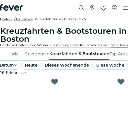
Boston
Tourismus
Kreuzfahrten & Bootstouren
Kreuzfahrten & Bootstouren in
Boston
Entdecke Boston vom Wasser aus mit eleganten Kreuzfahrten und Bootsfahrten. Schau dir berühmte Hotspots und Panorama-Stadtansichten an, während du entspannt über das Wasser gleitest. Erlebe die Stadt auf einzigartige Weise!
Mehr lesen
Kreuzfahrten & Bootstouren
Alle
Stadttouren
Top-Attr
Datum
Heute
Dieses Wochenende
Diese Woche
18
Erlebnisse