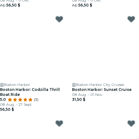
08 Aug. - 11 Okt.
08 Aug. - 11 Okt.
Ab
56,50 $
Ab
56,50 $
Boston Harbor
Boston Harbor City Cruises
Boston Harbor: Codzilla Thrill
Boston Harbor: Sunset Cruise
Boat Ride
08 Aug. - 01 Nov.
5.0
(3)
31,50 $
08 Aug. - 27 Sept.
56,50 $