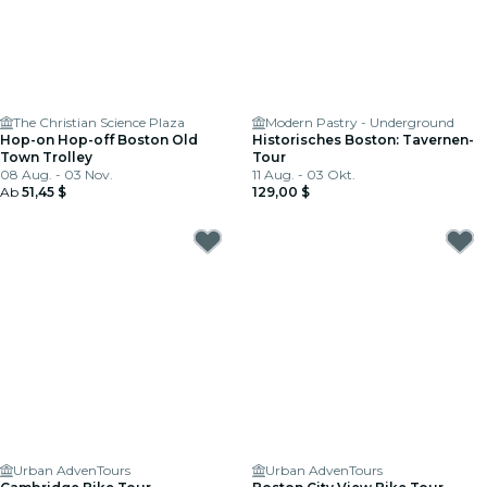
The Christian Science Plaza
Modern Pastry - Underground
Hop-on Hop-off Boston Old
Historisches Boston: Tavernen-
Town Trolley
Tour
08 Aug. - 03 Nov.
11 Aug. - 03 Okt.
Ab
51,45 $
129,00 $
Urban AdvenTours
Urban AdvenTours