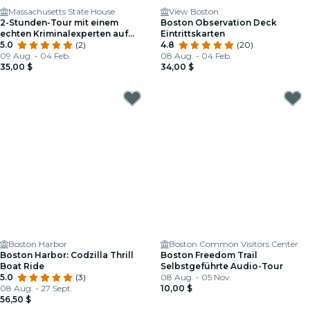
Massachusetts State House
View Boston
2-Stunden-Tour mit einem
Boston Observation Deck
echten Kriminalexperten auf
Eintrittskarten
Beacon Hill
5.0
(2)
4.8
(20)
09 Aug. - 04 Feb.
08 Aug. - 04 Feb.
35,00 $
34,00 $
Boston Harbor
Boston Common Visitors Center
Boston Harbor: Codzilla Thrill
Boston Freedom Trail
Boat Ride
Selbstgeführte Audio-Tour
5.0
(3)
08 Aug. - 05 Nov.
08 Aug. - 27 Sept.
10,00 $
56,50 $