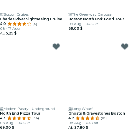
Boston Cruises
The Greenway Carousel
Charles River Sightseeing Cruise
Boston North End: Food Tour
4.0
(4)
09 Aug. - 04 Okt.
08 - 17 Aug.
69,00 $
Ab
5,25 $
Modern Pastry - Underground
Long Wharf
North End Pizza Tour
Ghosts & Gravestones Boston
4.3
(36)
4.7
(18)
08 Aug. - 04 Okt.
08 Aug. - 04 Okt.
69,00 $
Ab
37,80 $