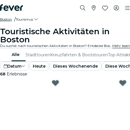
Boston
Tourismus
Touristische Aktivitäten in
Boston
Du suchst nach touristischen Aktivitäten in Boston? Entdecke Boston – mach dich bereit für ein Abenteuer nach dem anderen mit diesen spannenden Erlebnissen, die speziell für Touristen entwickelt wurden. Erlebe das Beste von Boston !
Mehr lesen
Alle
Stadttouren
Kreuzfahrten & Bootstouren
Top-Attrak
Datum
Heute
Dieses Wochenende
Diese Woc
68
Erlebnisse