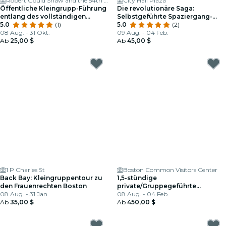
Robert Gould Shaw and the 54th Regiment Memorial
City Hall Plaza
Öffentliche Kleingrupp-Führung
Die revolutionäre Saga:
entlang des vollständigen
Selbstgeführte Spaziergang-
Boston Freedom Trail
5.0
(1)
Tour durch Boston
5.0
(2)
08 Aug. - 31 Okt.
09 Aug. - 04 Feb.
Ab
25,00 $
Ab
45,00 $
1 P Charles St
Boston Common Visitors Center
Back Bay: Kleingruppentour zu
1,5-stündige
den Frauenrechten Boston
private/Gruppegeführte
08 Aug. - 31 Jan.
Wanderung entlang des
08 Aug. - 04 Feb.
Ab
35,00 $
Freedom Trail
Ab
450,00 $