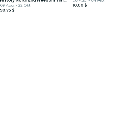
History North End Freedom Trail
Tour
08 Aug. - 04 Feb.
Walking Tour
09 Aug. - 22 Okt.
10,00 $
90,75 $