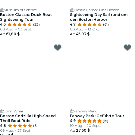
Museum of Science
Classic Harbor Line Boston
Boston Classic: Duck Boat
Sightseeing Day Sail rund um
Sightseeing Tour
den Boston Harbor
4.6
(23)
4.7
(61)
08 Aug. - 03 Sept.
08 Aug. - 18 Okt.
Ab
61,80 $
Ab
45,93 $
Long Wharf
Fenway Park
Boston Codzilla High-Speed
Fenway Park: Geführte Tour
Thrill Boat Ride
4.9
(15)
4.8
(6)
10 Aug. - 20 Sept.
09 Aug. - 27 Sept.
Ab
27,60 $