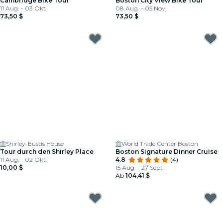
Cambridge Bike Tour
Boston City View Bike Tour
11 Aug. - 03 Okt.
08 Aug. - 05 Nov.
73,50 $
73,50 $
Shirley-Eustis House
World Trade Center Boston
Tour durch den Shirley Place
Boston Signature Dinner Cruise
11 Aug. - 02 Okt.
4.8
(4)
10,00 $
15 Aug. - 27 Sept.
Ab
104,41 $