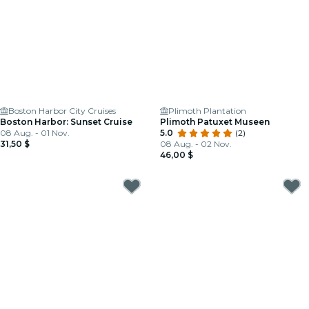
Boston Harbor City Cruises
Plimoth Plantation
Boston Harbor: Sunset Cruise
Plimoth Patuxet Museen
08 Aug. - 01 Nov.
5.0
(2)
31,50 $
08 Aug. - 02 Nov.
46,00 $