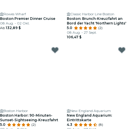
Rowes Wharf
Classic Harbor Line Boston
Boston Premier Dinner Cruise
Boston: Brunch-Kreuzfahrt an
08 Aug. - 02 Okt.
Bord der Yacht 'Northern Lights'
Ab
132,89 $
5.0
(2)
08 Aug. - 27 Sept.
106,47 $
Boston Harbor
New England Aquarium
Boston Harbor: 90-Minuten-
New England Aquarium:
Sunset-Sightseeing-Kreuzfahrt
Eintrittskarte
5.0
(2)
4.3
(8)