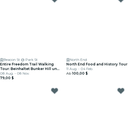
Beacon St @ Park St
North End
Entire Freedom Trail Walking
North End Food and History Tour
Tour: Beinhaltet Bunker Hill und
11 Aug. - 04 Feb.
USS Constitution
08 Aug. - 08 Nov.
Ab
100,00 $
79,00 $