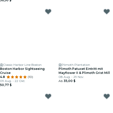
56,50 $
Classic Harbor Line Boston
Plimoth Plantation
Boston Harbor Sightseeing
Plimoth Patuxet Eintritt mit
Cruise
Mayflower II & Plimoth Grist Mill
4.8
(10)
08 Aug. - 29 Nov.
09 Aug. - 22 Okt.
Ab
35,00 $
50,77 $