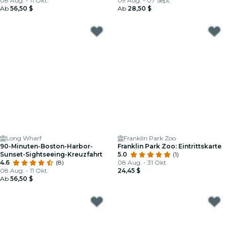
08 Aug. - 11 Okt.
09 Aug. - 07 Sept.
Ab
56,50 $
Ab
28,50 $
Long Wharf
Franklin Park Zoo
90-Minuten-Boston-Harbor-
Franklin Park Zoo: Eintrittskarte
Sunset-Sightseeing-Kreuzfahrt
5.0
(1)
4.6
(8)
08 Aug. - 31 Okt.
08 Aug. - 11 Okt.
24,45 $
Ab
56,50 $