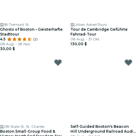
58 Tremont St
Urban AdvenTours
Ghosts of Boston – Geisterhafte
Tour de Cambridge Geführte
Stadttour
Fahrrad-Tour
4.5
(2)
08 Aug. - 31 Okt.
08 Aug. - 28 Nov.
130,00 $
30,00 $
218 State St, St. Charles
Self-Guided Boston's Beacon
Boston Small-Group Food &
Hill Underground Railroad Audio