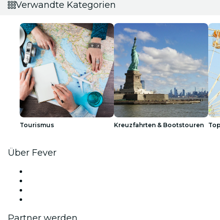
Verwandte Kategorien
Tourismus
Kreuzfahrten & Bootstouren
Top
Über Fever
Presse
Wir stellen ein!
Geschenkgutscheine
Hilfe-Center
Partner werden