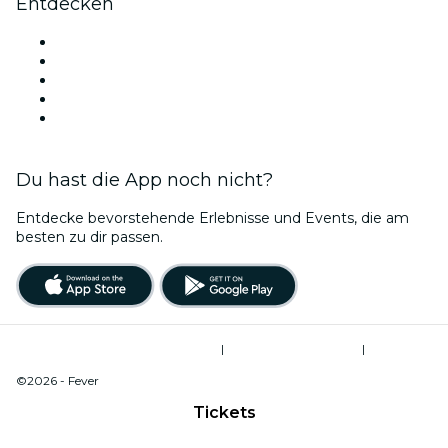
Entdecken
Veranstaltungsorte in Boston
Heute
Morgen
Diese Woche
Dieses Wochenende
Du hast die App noch nicht?
Entdecke bevorstehende Erlebnisse und Events, die am
besten zu dir passen.
Allgemeine Geschäftsbedingungen
|
Datenschutzerklärung
|
Do Not Sell My Personal Information / Cookies Management
©2026 - Fever
Tickets