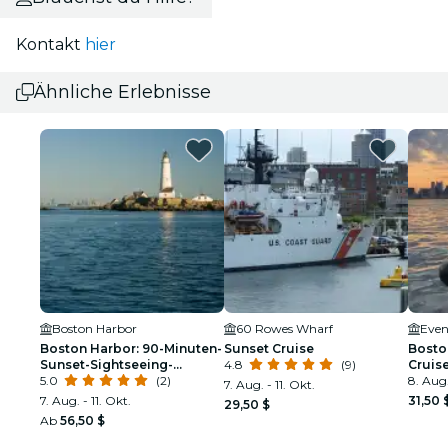
Kontakt
hier
Ähnliche Erlebnisse
Boston Harbor
60 Rowes Wharf
Even
Boston Harbor: 90-Minuten-
Sunset Cruise
Bosto
Sunset-Sightseeing-
4.8
(9)
Cruis
Kreuzfahrt
5.0
(2)
8. Aug.
7. Aug. - 11. Okt.
7. Aug. - 11. Okt.
31,50 
29,50 $
Ab
56,50 $