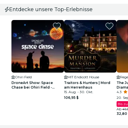
Entdecke unsere Top-Erlebnisse
Ohiri Field
MIT Endicott House
Rege
DroneArt Show: Space
Traitors & Hunters | Mord
The J
Chase bei Ohiri Field -
am Herrenhaus
Diama
Warteliste
15. Aug. - 30. Okt.
toter
4.3
Gerech
106,95 $
20. Sep
Bis z
Ab
41,
32,80