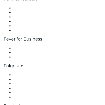
Fever Zone
Veröffentliche dein Event
Firmenevents & -vorteile
Affiliate-Programm
Botschafter & Influencer-Programm
Markenpartnerschaften
Fever for Business
Privatveranstaltungen & Gruppentickets
Firmenvorteile
Firmengeschenkkarten und -gutscheine
Folge uns
Facebook
X (Twitter)
Instagram
TikTok
LinkedIn
YouTube