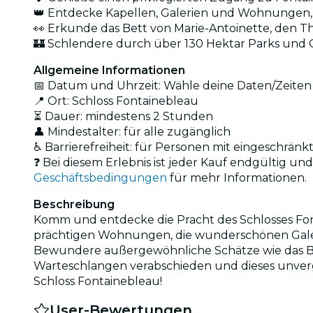
👑 Entdecke Kapellen, Galerien und Wohnungen, 
👀 Erkunde das Bett von Marie-Antoinette, den T
🏰 Schlendere durch über 130 Hektar Parks und G
Allgemeine Informationen
📅 Datum und Uhrzeit: Wähle deine Daten/Zeiten 
📍 Ort: Schloss Fontainebleau
⏳ Dauer: mindestens 2 Stunden
👤 Mindestalter: für alle zugänglich
♿ Barrierefreiheit: für Personen mit eingeschränk
❓ Bei diesem Erlebnis ist jeder Kauf endgültig u
Geschäftsbedingungen
für mehr Informationen.
Beschreibung
Komm und entdecke die Pracht des Schlosses Font
prächtigen Wohnungen, die wunderschönen Galerie
Bewundere außergewöhnliche Schätze wie das Be
Warteschlangen verabschieden und dieses unverges
Schloss Fontainebleau!
User-Bewertungen