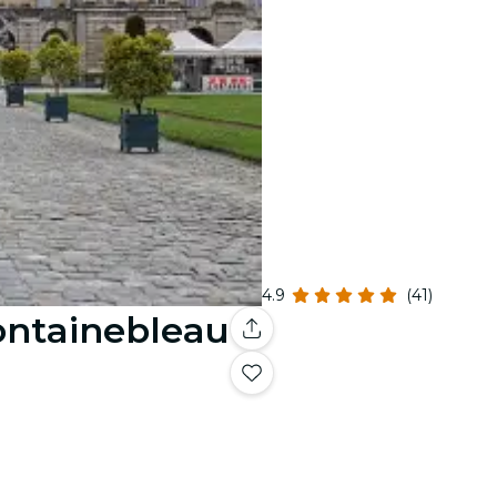
4.9
(41)
ontainebleau