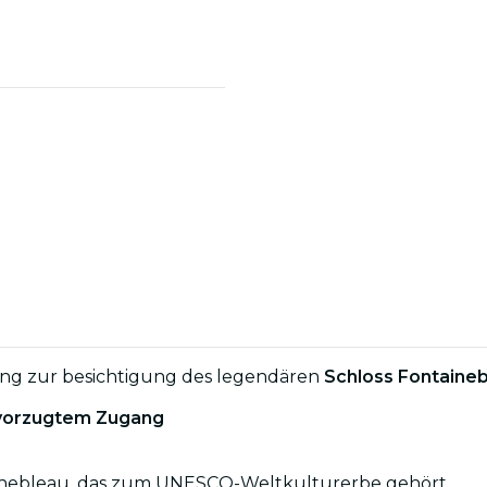
ng zur besichtigung des legendären
Schloss Fontaine
bevorzugtem Zugang
tainebleau, das zum UNESCO-Weltkulturerbe gehört