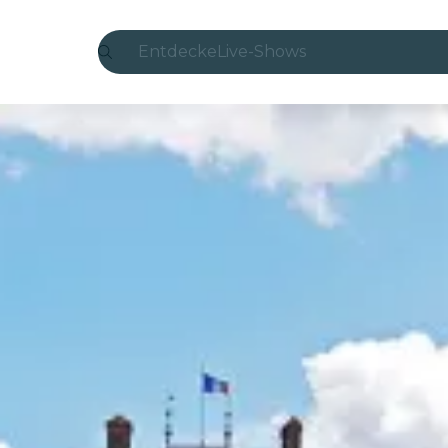
Entdecke
Live-Shows
Madrid
Candlelight
London
Erlebnisse und Städte
São Paulo
Seoul
Stadttouren
Konzerte