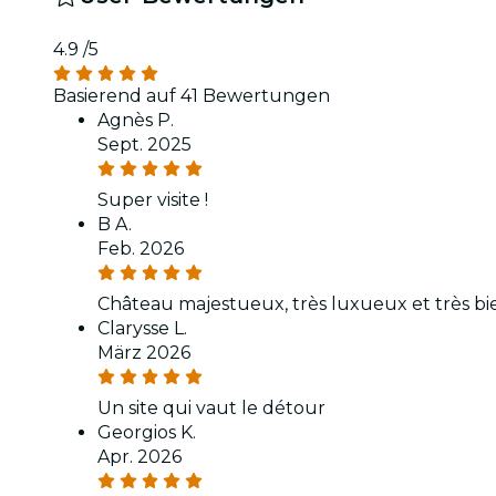
4.9
/5
Basierend auf 41 Bewertungen
Agnès P.
Sept. 2025
Super visite !
B A.
Feb. 2026
Château majestueux, très luxueux et très bi
Clarysse L.
März 2026
Un site qui vaut le détour
Georgios K.
Apr. 2026