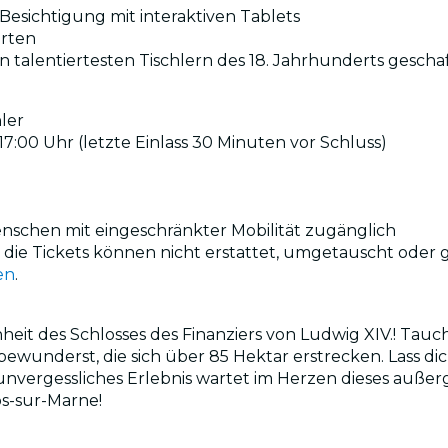
Besichtigung mit interaktiven Tablets
rten
n talentiertesten Tischlern des 18. Jahrhunderts gesch
ler
s 17:00 Uhr (letzte Einlass 30 Minuten vor Schluss)
 Menschen mit eingeschränkter Mobilität zugänglich
nd die Tickets können nicht erstattet, umgetauscht oder
en
.
des Schlosses des Finanziers von Ludwig XIV.! Tauche 
bewunderst, die sich über 85 Hektar erstrecken. Lass 
unvergessliches Erlebnis wartet im Herzen dieses außer
s-sur-Marne!