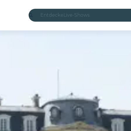
Entdecke
Live-Shows
Madrid
Candlelight
London
Erlebnisse und Städte
São Paulo
Seoul
Stadttouren
Konzerte