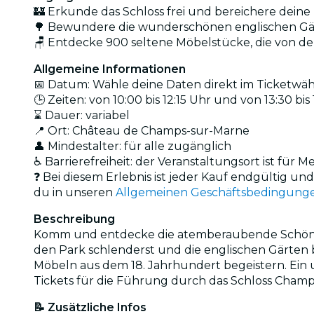
🏰 Erkunde das Schloss frei und bereichere deine 
🌳 Bewundere die wunderschönen englischen Gä
🪑 Entdecke 900 seltene Möbelstücke, die von de
Allgemeine Informationen
📅 Datum: Wähle deine Daten direkt im Ticketwäh
🕒 Zeiten: von 10:00 bis 12:15 Uhr und von 13:30 bi
⌛ Dauer: variabel
📍 Ort: Château de Champs-sur-Marne
👤 Mindestalter: für alle zugänglich
♿ Barrierefreiheit: der Veranstaltungsort ist für
❓ Bei diesem Erlebnis ist jeder Kauf endgültig u
du in unseren
Allgemeinen Geschäftsbedingung
Beschreibung
Komm und entdecke die atemberaubende Schönheit 
den Park schlenderst und die englischen Gärten 
Möbeln aus dem 18. Jahrhundert begeistern. Ein 
Tickets für die Führung durch das Schloss Champ
📝 Zusätzliche Infos