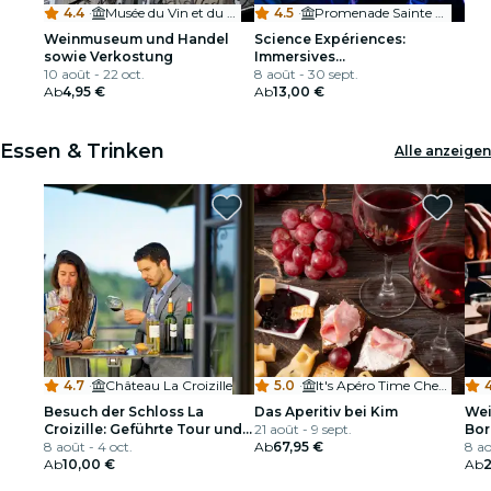
4.4
·
Musée du Vin et du Négoce de Bordeaux
4.5
·
Promenade Sainte Catherine
Weinmuseum und Handel
Science Expériences:
sowie Verkostung
Immersives
10 août - 22 oct.
Wissenschaftsmuseum in
8 août - 30 sept.
Ab
4,95 €
Bordeaux
Ab
13,00 €
Essen & Trinken
Alle anzeigen
4.7
·
Château La Croizille
5.0
·
It's Apéro Time Chez Kim
4
Besuch der Schloss La
Das Aperitiv bei Kim
Wei
Croizille: Geführte Tour und
21 août - 9 sept.
Bor
Weinverkostung
8 août - 4 oct.
Ab
67,95 €
8 ao
Ab
10,00 €
Ab
2