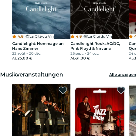
4.8
·
La Cité du Vin
4.8
·
La Cité du Vin
Candlelight: Hommage an
Candlelight Rock: AC/DC,
Can
Hans Zimmer
Pink Floyd & Nirvana
Qu
22 août - 20 déc.
26 sept. - 24 oct.
24 o
Ab
25,00 €
Ab
31,00 €
Ab
3
Musikveranstaltungen
Alle anzeigen