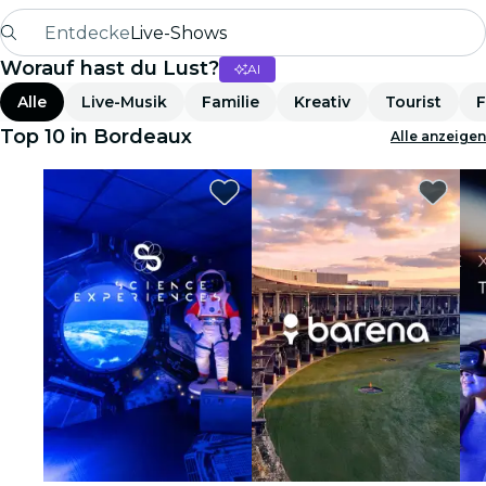
Entdecke
Live-Shows
Worauf hast du Lust?
AI
Madrid
Alle
Live-Musik
Familie
Kreativ
Tourist
F
Candlelight
Top 10 in Bordeaux
Alle anzeigen
London
Erlebnisse und Städte
São Paulo
Seoul
Stadttouren
Konzerte