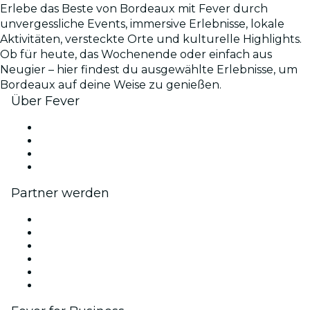
Erlebe das Beste von Bordeaux mit Fever durch
unvergessliche Events, immersive Erlebnisse, lokale
Aktivitäten, versteckte Orte und kulturelle Highlights.
Ob für heute, das Wochenende oder einfach aus
Neugier – hier findest du ausgewählte Erlebnisse, um
Bordeaux auf deine Weise zu genießen.
Über Fever
Presse
Wir stellen ein!
Geschenkgutscheine
Hilfe-Center
Partner werden
Fever Zone
Veröffentliche dein Event
Firmenevents & -vorteile
Affiliate-Programm
Botschafter & Influencer-Programm
Markenpartnerschaften