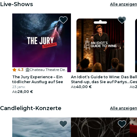
Live-Shows
Alle anzeigen
4.3
·
Chateau Theatre Descas
The Jury Experience – Ein
An Idiot’s Guide to Wine: Das
Ball
tödlicher Ausflug auf See
Stand-up, das Sie auf Partys
Ges
23 janv.
interessant macht -
Ab
40,00 €
Ab
Ab
28,00 €
Geschenkgutschein
Candlelight-Konzerte
Alle anzeigen