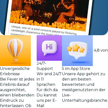
4,8 von
24/7-
Support
Unvergessliche
5 im App Store
Wir sind 24/7
Erlebnisse
Unsere App gehört zu
in 11
Bei Fever ist jedes
den am besten
Sprachen
Erlebnis darauf
bewerteten und
für dich da.
ausgerichtet,
meistgenutzten in der
Du kannst
einen bleibenden
Live-
uns per E-
Eindruck zu
Unterhaltungsbranche.
Mail
hinterlassen. Ob