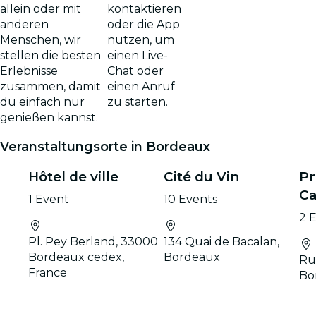
kontaktieren
allein oder mit
oder die App
anderen
nutzen, um
Menschen, wir
einen Live-
stellen die besten
Chat oder
Erlebnisse
einen Anruf
zusammen, damit
zu starten.
du einfach nur
genießen kannst.
Veranstaltungsorte in Bordeaux
Hôtel de ville
Cité du Vin
Pr
Ca
1 Event
10 Events
2 
Pl. Pey Berland, 33000
134 Quai de Bacalan,
Bordeaux cedex,
Bordeaux
Ru
France
Bo