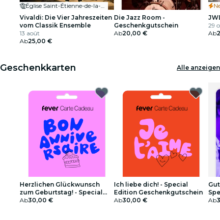
Église Saint-Étienne-de-la-Cité de Périgueux
Ne
Vivaldi: Die Vier Jahreszeiten
Die Jazz Room -
JW
vom Classik Ensemble
Geschenkgutschein
29 o
13 août
Ab
20,00 €
Ab
Ab
25,00 €
Geschenkkarten
Alle anzeigen
Herzlichen Glückwunsch
Ich liebe dich! - Special
Gut
zum Geburtstag! - Special
Edition Geschenkgutschein
Spe
Edition Geschenkgutschein
Ab
30,00 €
Ab
30,00 €
Ges
Ab