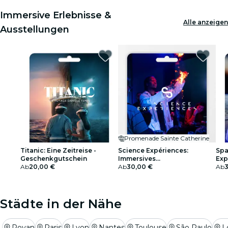
Immersive Erlebnisse &
Alle anzeigen
Ausstellungen
Promenade Sainte Catherine
Titanic: Eine Zeitreise -
Science Expériences:
Spa
Geschenkgutschein
Immersives
Exp
Ab
20,00 €
Wissenschaftsmuseum in
Ab
30,00 €
Ges
Ab
Bordeaux -
Geschenkgutschein
Städte in der Nähe
Royan
Paris
Lyon
Nantes
Toulouse
São Paulo
L