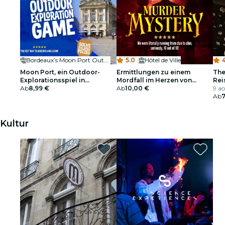
Bordeaux’s Moon Port Outdoor Exploration Game
5.0
·
Hôtel de Ville
4
Moon Port, ein Outdoor-
Ermittlungen zu einem
The
Explorationsspiel in
Mordfall im Herzen von
Rei
Bordeaux
Ab
8,99 €
Bordeaux
Ab
10,00 €
Ter
9 ao
Ab
Kultur