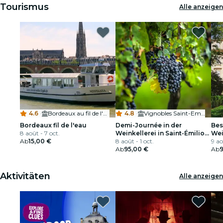
Tourismus
Alle anzeigen
4.6
·
Bordeaux au fil de l'eau
4.8
·
Vignobles Saint-Emilion
Bordeaux fil de l'eau
Demi-Journée in der
Bes
8 août - 7 oct.
Weinkellerei in Saint-Émilion,
Wei
Ab
15,00 €
gestartet in Bordeaux
8 août - 1 oct.
9 ao
Ab
95,00 €
Ab
9
Aktivitäten
Alle anzeigen