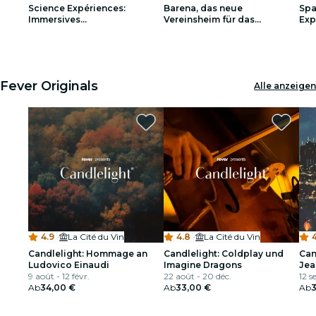
Science Expériences:
Barena, das neue
Spa
Restaurants
Immersives
Vereinsheim für das
Exp
Wissenschaftsmuseum in
gesellige Golf
Bordeaux
1
1
2
2
3
3
Kino
Fever Originals
Alle anzeigen
4.9
·
La Cité du Vin
4.8
·
La Cité du Vin
Candlelight: Hommage an
Candlelight: Coldplay und
Can
Ludovico Einaudi
Imagine Dragons
Jea
9 août - 12 févr.
22 août - 20 déc.
12 se
Ab
34,00 €
Ab
33,00 €
Ab