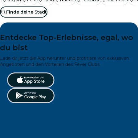
Finde deine Stadt
Entdecke Top-Erlebnisse, egal, wo
du bist
Lade dir jetzt die App herunter und profitiere von exklusiven
Angeboten und den Vorteilen des Fever Clubs.