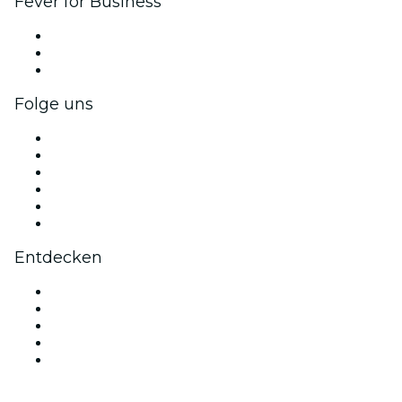
Fever for Business
Privatveranstaltungen & Gruppentickets
Firmenvorteile
Firmengeschenkkarten und -gutscheine
Folge uns
Facebook
X (Twitter)
Instagram
TikTok
LinkedIn
YouTube
Entdecken
Veranstaltungsorte in Bordeaux
Heute
Morgen
Diese Woche
Dieses Wochenende