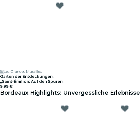
Les Grandes Murailles
Garten der Entdeckungen:
„Saint-Émilion: Auf den Spuren
von Isaac Newton“
9,99 €
Bordeaux Highlights: Unvergessliche Erlebnisse