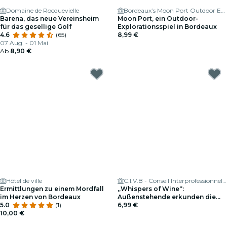
Domaine de Rocquevielle
Bordeaux’s Moon Port Outdoor Exploration Game
Barena, das neue Vereinsheim
Moon Port, ein Outdoor-
für das gesellige Golf
Explorationsspiel in Bordeaux
4.6
(65)
8,99 €
07 Aug. - 01 Mai
Ab
8,90 €
Hôtel de ville
C.I.V.B - Conseil Interprofessionnel du Vin de Bordeaux
Ermittlungen zu einem Mordfall
„Whispers of Wine“:
im Herzen von Bordeaux
Außenstehende erkunden die
5.0
(1)
großen Weine aus Bordeaux
6,99 €
10,00 €