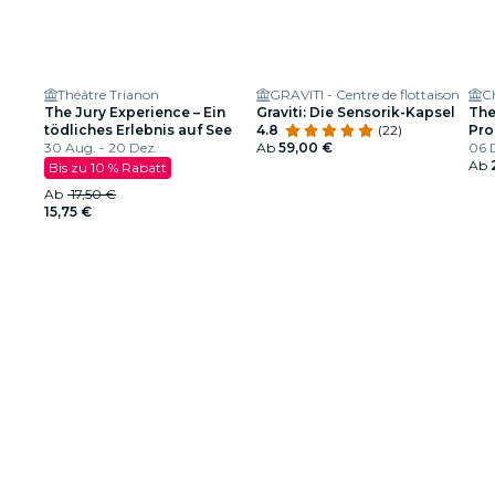
Théâtre Trianon
GRAVITI - Centre de flottaison
C
The Jury Experience – Ein
Graviti: Die Sensorik-Kapsel
The
tödliches Erlebnis auf See
4.8
(22)
Pro
30 Aug. - 20 Dez.
Ab
59,00 €
KI
06 
Ab
Bis zu 10 % Rabatt
Ab
17,50 €
15,75 €