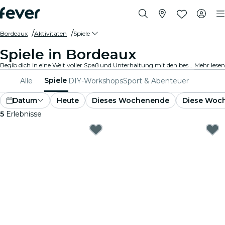
Bordeaux
Aktivitäten
Spiele
Spiele in Bordeaux
Begib dich in eine Welt voller Spaß und Unterhaltung mit den besten Spielen in Bordeaux. Von Brettspielen bis hin zu Virtual-Reality-Erlebnissen ist für jeden etwas dabei.
Mehr lesen
Spiele
Alle
DIY-Workshops
Sport & Abenteuer
Datum
Heute
Dieses Wochenende
Diese Woc
5
Erlebnisse