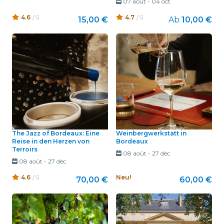
07 août
-
04 oct.
4.6
/ 5
4.7
/ 5
15,00 €
Ab
10,00 €
The Jazz of Bordeaux: Eine
Weinbergwerkstatt in
Reise in den Herzen von
Bordeaux
Terroirs
08 août
-
27 déc.
08 août
-
27 déc.
4.6
/ 5
Neu!
70,00 €
60,00 €