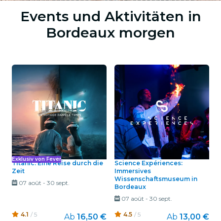
Events und Aktivitäten in
Bordeaux morgen
Exklusiv von Fever
Titanic: Eine Reise durch die
Science Expériences:
Zeit
Immersives
Wissenschaftsmuseum in
07 août
-
30 sept.
Bordeaux
07 août
-
30 sept.
4.1
/ 5
4.5
/ 5
Ab
16,50 €
Ab
13,00 €