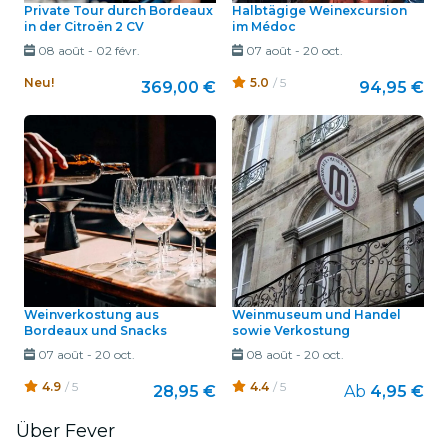
Private Tour durch Bordeaux
Halbtägige Weinexcursion
in der Citroën 2 CV
im Médoc
08 août
-
02 févr.
07 août
-
20 oct.
Neu!
5.0
/ 5
369,00 €
94,95 €
Weinverkostung aus
Weinmuseum und Handel
Bordeaux und Snacks
sowie Verkostung
07 août
-
20 oct.
08 août
-
20 oct.
4.9
/ 5
4.4
/ 5
28,95 €
Ab
4,95 €
Über Fever