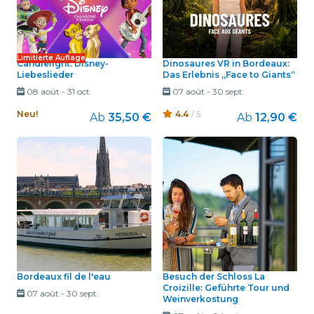
Limitierte Auflage
Candlelight: Disney-
Dinosaures VR in Bordeaux:
Liebeslieder
Das Erlebnis „Face to Giants“
08 août
-
31 oct.
07 août
-
30 sept.
Neu!
4.4
/ 5
Ab
35,50 €
Ab
12,90 €
Bordeaux fil de l'eau
Besuch der Schloss La
Croizille: Geführte Tour und
07 août
-
30 sept.
Weinverkostung