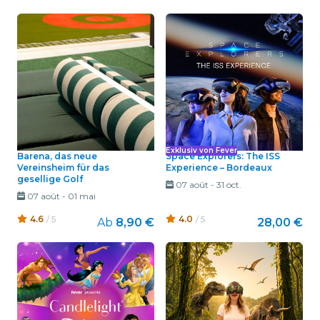
Exklusiv von Fever
Barena, das neue
Space Explorers: The ISS
Vereinsheim für das
Experience – Bordeaux
gesellige Golf
07 août
-
31 oct.
07 août
-
01 mai
4.6
/ 5
4.0
/ 5
Ab
8,90 €
28,00 €