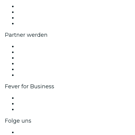
Presse
Wir stellen ein!
Geschenkgutscheine
Hilfe-Center
Partner werden
Fever Zone
Veröffentliche dein Event
Firmenevents & -vorteile
Affiliate-Programm
Botschafter & Influencer-Programm
Markenpartnerschaften
Fever for Business
Privatveranstaltungen & Gruppentickets
Firmenvorteile
Firmengeschenkkarten und -gutscheine
Folge uns
Facebook