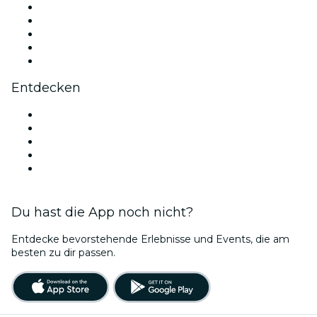
X (Twitter)
Instagram
TikTok
LinkedIn
YouTube
Entdecken
Veranstaltungsorte in Bordeaux
Heute
Morgen
Diese Woche
Dieses Wochenende
Du hast die App noch nicht?
Entdecke bevorstehende Erlebnisse und Events, die am
besten zu dir passen.