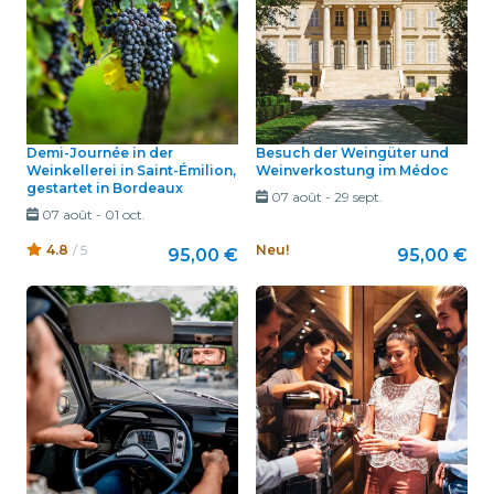
Demi-Journée in der
Besuch der Weingüter und
Weinkellerei in Saint-Émilion,
Weinverkostung im Médoc
gestartet in Bordeaux
07 août
-
29 sept.
07 août
-
01 oct.
4.8
/ 5
Neu!
95,00 €
95,00 €