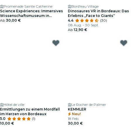
Promenade Sainte Catherine
Bord'eau Village
Science Expériences: Immersives
Dinosaures VR in Bordeaux: Das
Wissenschaftsmuseum in
Erlebnis „Face to Giants“
Bordeaux - Geschenkgutschein
Ab
30,00 €
4.4
(30)
08 Aug. - 30 Sept.
Ab
12,90 €
Hôtel de ville
Le Rocher de Palmer
Ermittlungen zu einem Mordfall
KEMMLER
im Herzen von Bordeaux
Neu!
5.0
(1)
18 Feb.
10,00 €
30,00 €