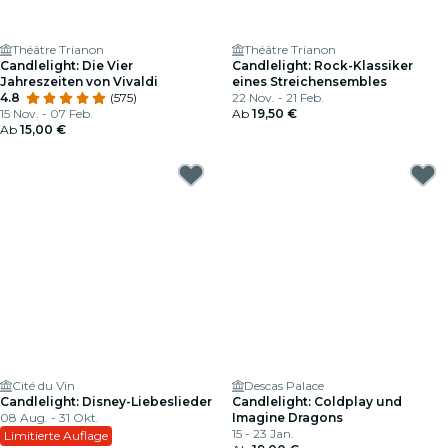
Théâtre Trianon
Théâtre Trianon
Candlelight: Die Vier
Candlelight: Rock-Klassiker
Jahreszeiten von Vivaldi
eines Streichensembles
4.8
(575)
22 Nov. - 21 Feb.
15 Nov. - 07 Feb.
Ab
19,50 €
Ab
15,00 €
Cité du Vin
Descas Palace
Candlelight: Disney-Liebeslieder
Candlelight: Coldplay und
08 Aug. - 31 Okt.
Imagine Dragons
15 - 23 Jan.
Limitierte Auflage