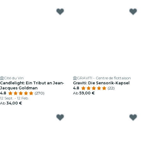
Cité du Vin
GRAVITI - Centre de flottaison
Candlelight: Ein Tribut an Jean-
Graviti: Die Sensorik-Kapsel
Jacques Goldman
4.8
(22)
4.8
(270)
Ab
59,00 €
12 Sept. - 12 Feb.
Ab
34,00 €