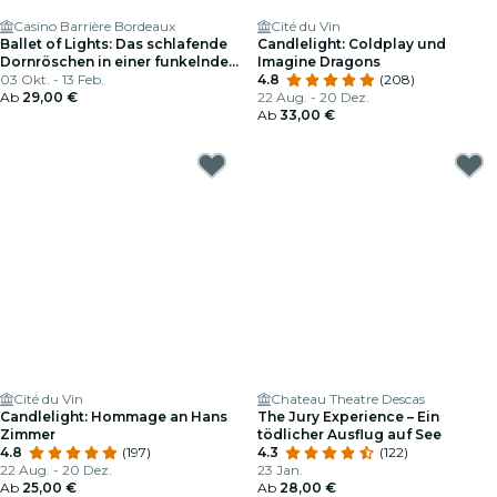
Casino Barrière Bordeaux
Cité du Vin
Ballet of Lights: Das schlafende
Candlelight: Coldplay und
Dornröschen in einer funkelnden
Imagine Dragons
Show
03 Okt. - 13 Feb.
4.8
(208)
Ab
29,00 €
22 Aug. - 20 Dez.
Ab
33,00 €
Cité du Vin
Chateau Theatre Descas
Candlelight: Hommage an Hans
The Jury Experience – Ein
Zimmer
tödlicher Ausflug auf See
4.8
(197)
4.3
(122)
22 Aug. - 20 Dez.
23 Jan.
Ab
25,00 €
Ab
28,00 €