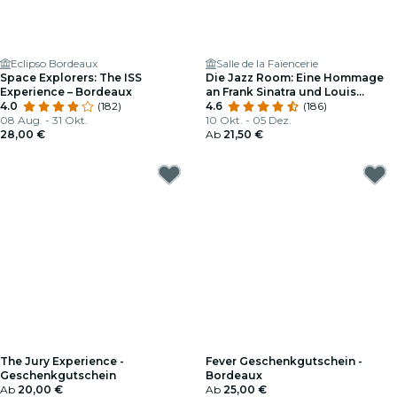
Eclipso Bordeaux
Salle de la Faïencerie
Space Explorers: The ISS
Die Jazz Room: Eine Hommage
Experience – Bordeaux
an Frank Sinatra und Louis
4.0
(182)
Armstrong
4.6
(186)
08 Aug. - 31 Okt.
10 Okt. - 05 Dez.
28,00 €
Ab
21,50 €
The Jury Experience -
Fever Geschenkgutschein -
Geschenkgutschein
Bordeaux
Ab
20,00 €
Ab
25,00 €