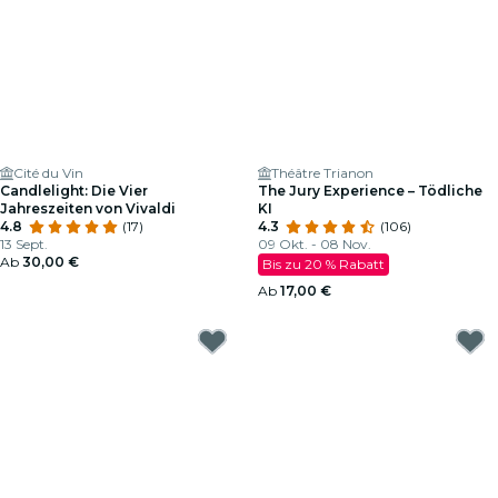
Cité du Vin
Théâtre Trianon
Candlelight: Die Vier
The Jury Experience – Tödliche
Jahreszeiten von Vivaldi
KI
4.8
(17)
4.3
(106)
13 Sept.
09 Okt. - 08 Nov.
Ab
30,00 €
Bis zu 20 % Rabatt
Ab
17,00 €