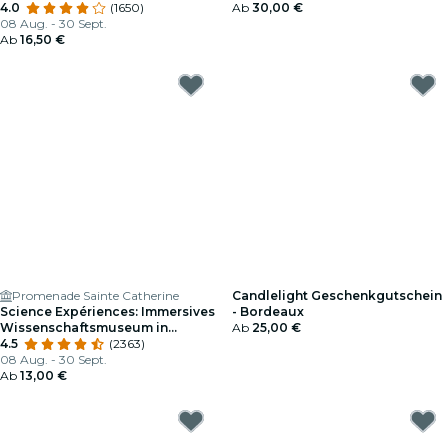
4.0
(1650)
Geschenkgutschein
Ab
30,00 €
08 Aug. - 30 Sept.
Ab
16,50 €
Promenade Sainte Catherine
Candlelight Geschenkgutschein
Science Expériences: Immersives
- Bordeaux
Wissenschaftsmuseum in
Ab
25,00 €
Bordeaux
4.5
(2363)
08 Aug. - 30 Sept.
Ab
13,00 €