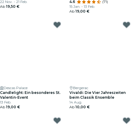
22 Nov. - 21 Feb.
4.6
(71)
Ab
19,50 €
15 Jan. - 13 Feb.
Ab
19,00 €
Descas Palace
Bergerac
Candlelight: Ein besonderes St.
Vivaldi: Die Vier Jahreszeiten
Valentin-Event
beim Classik Ensemble
13 Feb.
14 Aug.
Ab
19,00 €
Ab
10,00 €