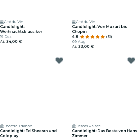
Cité du Vin
Cité du Vin
Candlelight:
Candlelight: Von Mozart bis
Weihnachtsklassiker
Chopin
19 Dez.
4.8
(61)
Ab
34,00 €
09 Aug.
Ab
33,00 €
Théâtre Trianon
Descas Palace
Candlelight: Ed Sheeran und
Candlelight: Das Beste von Hans
Coldplay
Zimmer