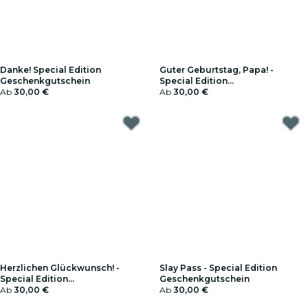
Danke! Special Edition
Guter Geburtstag, Papa! -
Geschenkgutschein
Special Edition
Ab
30,00 €
Geschenkgutschein
Ab
30,00 €
Herzlichen Glückwunsch! -
Slay Pass - Special Edition
Special Edition
Geschenkgutschein
Geschenkgutschein
Ab
30,00 €
Ab
30,00 €