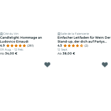
Cité du Vin
Salle de la Faïencerie
Candlelight: Hommage an
Einfacher Leitfaden für Wein: Der
Ludovico Einaudi
Stand-up, der dich auf Partys
4.9
(281)
interessant macht
4.5
(2)
09 Aug. - 12 Feb.
12 Sept.
Ab
34,00 €
Ab
38,00 €