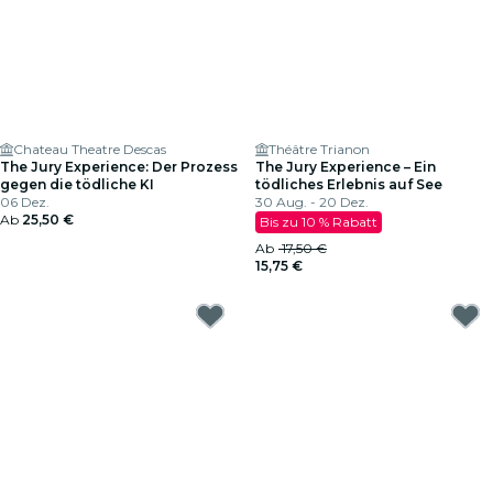
Chateau Theatre Descas
Théâtre Trianon
The Jury Experience: Der Prozess
The Jury Experience – Ein
gegen die tödliche KI
tödliches Erlebnis auf See
06 Dez.
30 Aug. - 20 Dez.
Ab
25,50 €
Bis zu 10 % Rabatt
Ab
17,50 €
15,75 €