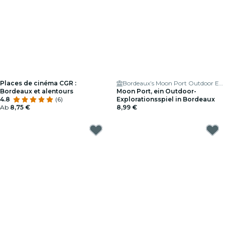
Places de cinéma CGR :
Bordeaux’s Moon Port Outdoor Exploration Game
Bordeaux et alentours
Moon Port, ein Outdoor-
4.8
(6)
Explorationsspiel in Bordeaux
Ab
8,75 €
8,99 €