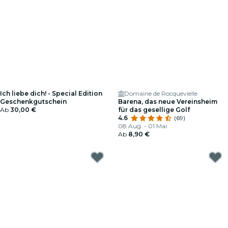
Ich liebe dich! - Special Edition
Domaine de Rocquevielle
Geschenkgutschein
Barena, das neue Vereinsheim
Ab
30,00 €
für das gesellige Golf
4.6
(69)
08 Aug. - 01 Mai
Ab
8,90 €