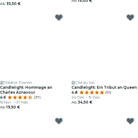
Ab
19,00 €
Ab
35,50 €
Théâtre Trianon
Cité du Vin
Candlelight: Hommage an
Candlelight: Ein Tribut an Queen
Charles Aznavour
4.8
(91)
4.6
(37)
24 Okt. - 19 Dez.
15 Nov. - 07 Feb.
Ab
34,50 €
Ab
19,50 €