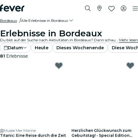
Bordeaux
Alle Erlebnisse in Bordeaux
Erlebnisse in Bordeaux
Du bist auf der Suche nach Aktivitäten in Bordeaux? Dann schau Dir unsere vollständige Auswahl an und entdecke die besten Aktivitäten und Erlebnisse, die wir aktuell in der Stadt anbieten.
Mehr lesen
Datum
Heute
Dieses Wochenende
Diese Woc
81
Erlebnisse
Musée Mer Marine
Herzlichen Glückwunsch zum
Titanic: Eine Reise durch die Zeit
Geburtstag! - Special Edition