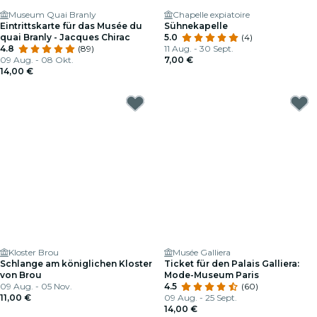
Museum Quai Branly
Chapelle expiatoire
Eintrittskarte für das Musée du
Sühnekapelle
quai Branly - Jacques Chirac
5.0
(4)
4.8
(89)
11 Aug. - 30 Sept.
09 Aug. - 08 Okt.
7,00 €
14,00 €
Kloster Brou
Musée Galliera
Schlange am königlichen Kloster
Ticket für den Palais Galliera:
von Brou
Mode-Museum Paris
09 Aug. - 05 Nov.
4.5
(60)
11,00 €
09 Aug. - 25 Sept.
14,00 €