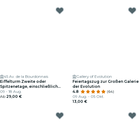
45 Av. de la Bourdonnais
Gallery of Evolution
Eiffelturm Zweite oder
Feiertagszug zur Großen Galerie
Spitzenetage, einschließlich
der Evolution
Aufzug mit Aussicht
09 - 18 Aug.
4.8
(64)
Ab
29,00 €
09 Aug. - 05 Okt.
13,00 €