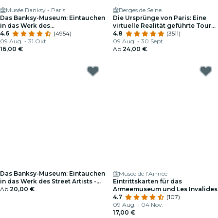
Musée Banksy - Paris
Berges de Seine
Das Banksy-Museum: Eintauchen
Die Ursprünge von Paris: Eine
in das Werk des
virtuelle Realität geführte Tour
Straßenkünstlers
4.6
(4954)
entlang der Ufer der Seine
4.8
(3511)
09 Aug. - 31 Okt.
09 Aug. - 30 Sept.
16,00 €
Ab
24,00 €
Das Banksy-Museum: Eintauchen
Musée de l’Armée
in das Werk des Street Artists -
Eintrittskarten für das
Geschenkgutschein
Ab
20,00 €
Armeemuseum und Les Invalides
4.7
(107)
09 Aug. - 04 Nov.
17,00 €