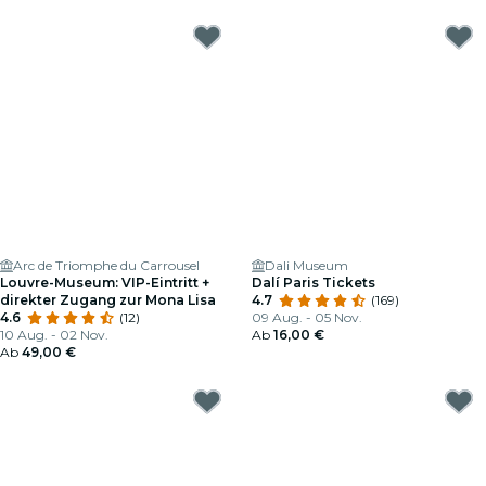
Arc de Triomphe du Carrousel
Dali Museum
Louvre-Museum: VIP-Eintritt +
Dalí Paris Tickets
direkter Zugang zur Mona Lisa
4.7
(169)
4.6
(12)
09 Aug. - 05 Nov.
10 Aug. - 02 Nov.
Ab
16,00 €
Ab
49,00 €