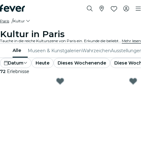
Paris
Kultur
Kultur in Paris
Tauche in die reiche Kulturszene von Paris ein. Erkunde die beliebtesten Museen und Ausstellungen. Nimm an kulturellen Veranstaltungen teil und erweitere deinen Horizont.
Mehr lesen
Alle
Museen & Kunstgalerien
Wahrzeichen
Ausstellunge
Datum
Heute
Dieses Wochenende
Diese Woc
72
Erlebnisse