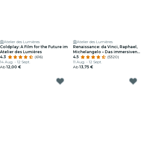
Atelier des Lumières
Atelier des Lumières
Coldplay: A Film for the Future im
Renaissance: da Vinci, Raphael,
Atelier des Lumières
Michelangelo – Das immersiven
4.3
(616)
Erlebnis im Atelier des Lumières
4.5
(5320)
14 Aug. - 12 Sept.
11 Aug. - 12 Sept.
Ab
12,00 €
Ab
13,75 €