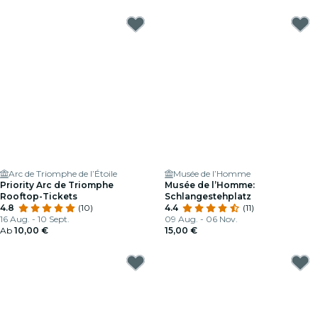
Arc de Triomphe de l’Étoile
Musée de l’Homme
Priority Arc de Triomphe
Musée de l’Homme:
Rooftop-Tickets
Schlangestehplatz
4.8
(10)
4.4
(11)
16 Aug. - 10 Sept.
09 Aug. - 06 Nov.
Ab
10,00 €
15,00 €