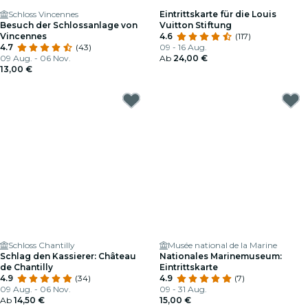
Schloss Vincennes
Eintrittskarte für die Louis
Besuch der Schlossanlage von
Vuitton Stiftung
Vincennes
4.6
(117)
4.7
(43)
09 - 16 Aug.
09 Aug. - 06 Nov.
Ab
24,00 €
13,00 €
Schloss Chantilly
Musée national de la Marine
Schlag den Kassierer: Château
Nationales Marinemuseum:
de Chantilly
Eintrittskarte
4.9
(34)
4.9
(7)
09 Aug. - 06 Nov.
09 - 31 Aug.
Ab
14,50 €
15,00 €