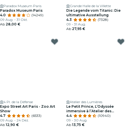
Paradox Museum Paris
Grande Halle de la Villette
Paradox Museum Paris
Die Legende vom Titanic: Die
4.0
(14249)
ultimative Ausstellung
09 Aug. - 31 Okt.
4.3
(7328)
Ab
28,00 €
09 - 31 Aug.
Ab
27,95 €
4 Pl. de la Défense
Atelier des Lumières
Expo Street Art Paris - Zoo Art
Le Petit Prince, L’Odyssée
Show
immersive à l’Atelier des
4.7
(6533)
Lumières
4.4
(10940)
09 Aug. - 24 Dez.
09 - 30 Aug.
Ab
12,90 €
Ab
13,75 €