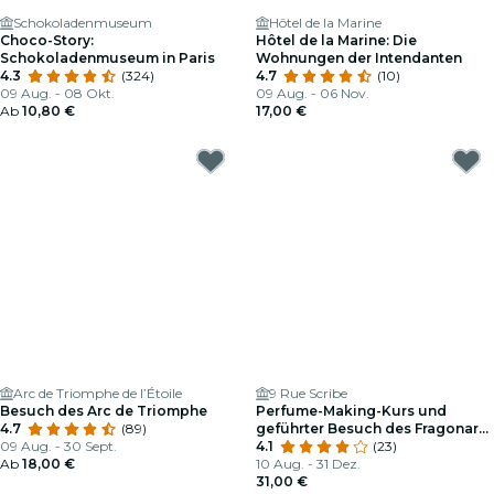
Schokoladenmuseum
Hôtel de la Marine
Choco-Story:
Hôtel de la Marine: Die
Schokoladenmuseum in Paris
Wohnungen der Intendanten
4.3
(324)
4.7
(10)
09 Aug. - 08 Okt.
09 Aug. - 06 Nov.
Ab
10,80 €
17,00 €
Arc de Triomphe de l’Étoile
9 Rue Scribe
Besuch des Arc de Triomphe
Perfume-Making-Kurs und
4.7
(89)
geführter Besuch des Fragonard
09 Aug. - 30 Sept.
Parfümmuseums
4.1
(23)
Ab
18,00 €
10 Aug. - 31 Dez.
31,00 €