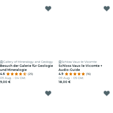
Gallery of Mineralogy and Geology
Schloss Vaux-le-Vicomte
Besuch der Galerie für Geologie
Schloss Vaux-le-Vicomte +
und Mineralogie
Audio-Guide
4.6
(25)
4.9
(16)
09 Aug. - 04 Okt.
09 Aug. - 05 Okt.
9,00 €
18,00 €