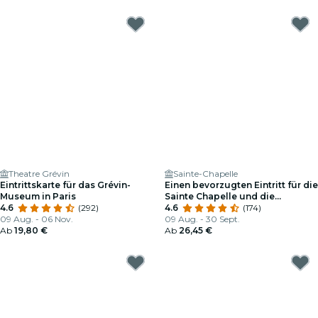
Theatre Grévin
Sainte-Chapelle
Eintrittskarte für das Grévin-
Einen bevorzugten Eintritt für die
Museum in Paris
Sainte Chapelle und die
4.6
(292)
Conciergerie
4.6
(174)
09 Aug. - 06 Nov.
09 Aug. - 30 Sept.
Ab
19,80 €
Ab
26,45 €