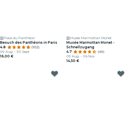
Place du Panthéon
Musée Marmottan Monet
Besuch des Panthéons in Paris
Musée Marmottan Monet -
4.8
(102)
Schnellzugang
09 Aug. - 30 Sept.
4.7
(49)
16,00 €
09 Aug. - 06 Nov.
14,50 €