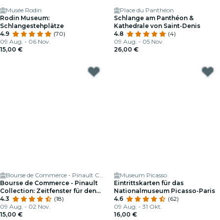
Musée Rodin
Place du Panthéon
Rodin Museum:
Schlange am Panthéon &
Schlangestehplätze
Kathedrale von Saint-Denis
4.9
(70)
4.8
(4)
09 Aug. - 06 Nov.
09 Aug. - 05 Nov.
15,00 €
26,00 €
Bourse de Commerce - Pinault Collection
Museum Picasso
Bourse de Commerce - Pinault
Eintrittskarten für das
Collection: Zeitfenster für den
Nationalmuseum Picasso-Paris
Eintritt
4.3
(18)
4.6
(62)
09 Aug. - 02 Nov.
09 Aug. - 31 Okt.
15,00 €
16,00 €