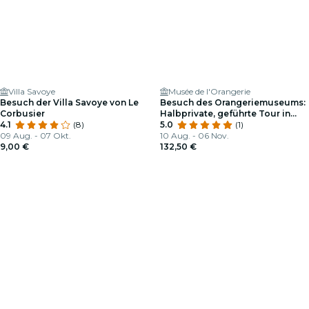
Villa Savoye
Musée de l'Orangerie
Besuch der Villa Savoye von Le
Besuch des Orangeriemuseums:
Corbusier
Halbprivate, geführte Tour in
4.1
(8)
Englisch
5.0
(1)
09 Aug. - 07 Okt.
10 Aug. - 06 Nov.
9,00 €
132,50 €