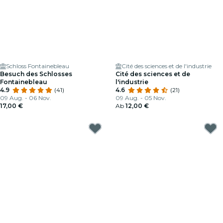
Schloss Fontainebleau
Cité des sciences et de l'industrie
Besuch des Schlosses
Cité des sciences et de
Fontainebleau
l'industrie
4.9
(41)
4.6
(21)
09 Aug. - 06 Nov.
09 Aug. - 05 Nov.
17,00 €
Ab
12,00 €