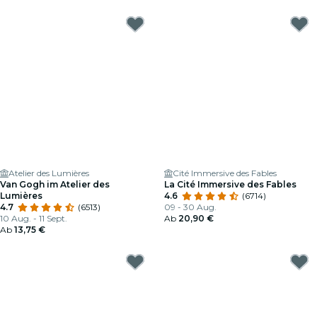
Atelier des Lumières
Cité Immersive des Fables
Van Gogh im Atelier des
La Cité Immersive des Fables
Lumières
4.6
(6714)
4.7
(6513)
09 - 30 Aug.
10 Aug. - 11 Sept.
Ab
20,90 €
Ab
13,75 €