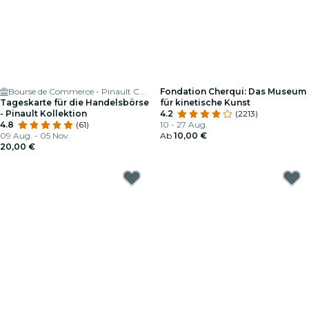
Bourse de Commerce - Pinault Collection
Fondation Cherqui: Das Museum
Tageskarte für die Handelsbörse
für kinetische Kunst
- Pinault Kollektion
4.2
(2213)
4.8
(61)
10 - 27 Aug.
09 Aug. - 05 Nov.
Ab
10,00 €
20,00 €