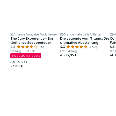
Alliance française Paris Ile-de-France
Grande Halle de la Villette
At
The Jury Experience – Ein
Die Legende vom Titanic: Die
Col
tödliches Seeabenteuer
ultimative Ausstellung
Fut
4.2
(690)
4.3
(7192)
Lum
4.3
29 Aug. - 30 Jan.
07 - 31 Aug.
07 A
Ab
27,95 €
Ab
Bis zu 20 % Rabatt
Ab
29,50 €
23,60 €