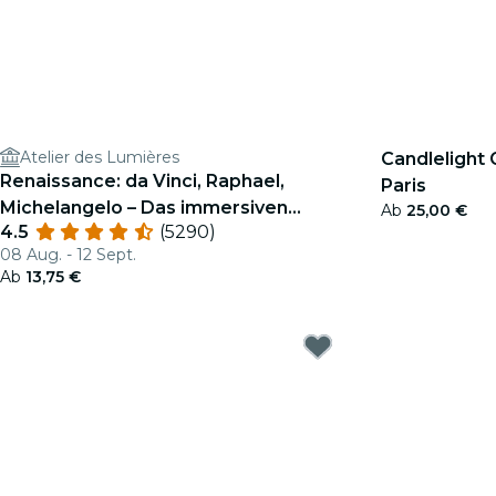
Atelier des Lumières
Candlelight
Renaissance: da Vinci, Raphael,
Paris
Michelangelo – Das immersiven
Ab
25,00 €
4.5
(5290)
Erlebnis im Atelier des Lumières
08 Aug. - 12 Sept.
Ab
13,75 €