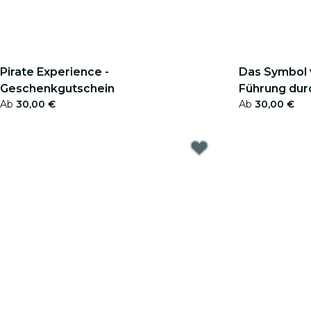
Pirate Experience -
Das Symbol v
Geschenkgutschein
Führung durc
Ab
30,00 €
Ab
30,00 €
Geschenkgu