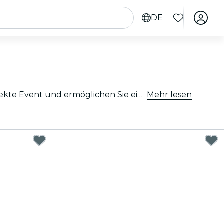
DE
Verschenken Sie besondere Momente mit unseren Geschenkkarten für bestimmte Events. Wählen Sie das perfekte Event und ermöglichen Sie ein unvergessliches Erlebnis
Mehr lesen