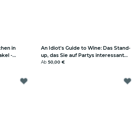
chen in
An Idiot’s Guide to Wine: Das Stand-
kel -
up, das Sie auf Partys interessant
Ab
50,00 €
macht - Geschenkgutschein