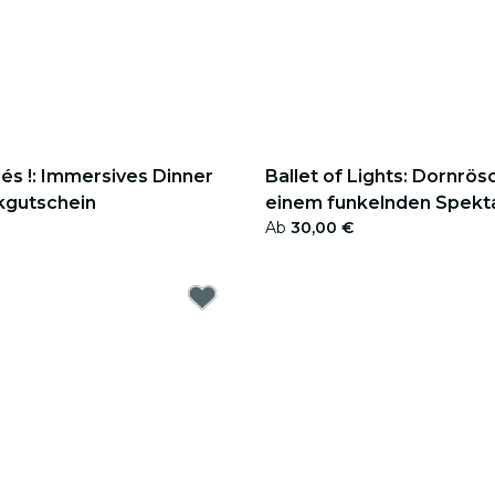
iés !: Immersives Dinner
Ballet of Lights: Dornrös
kgutschein
einem funkelnden Spekta
Ab
30,00 €
Geschenkgutschein