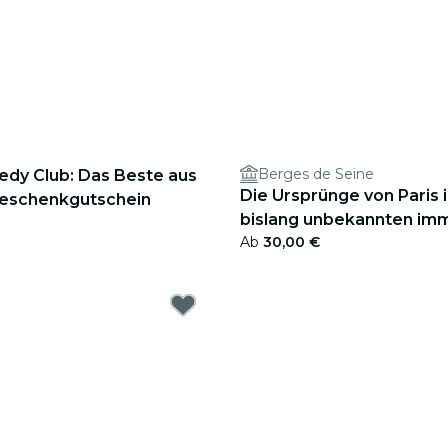
Berges de Seine
dy Club: Das Beste aus
Die Ursprünge von Paris i
Geschenkgutschein
bislang unbekannten im
Ab
30,00 €
Führung! - Geschenkguts