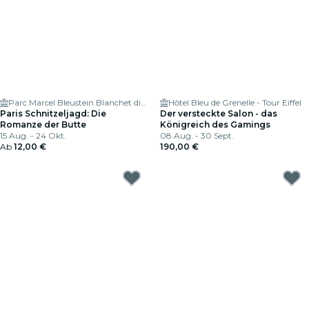
Parc Marcel Bleustein Blanchet dit Parc de la Turlure
Hôtel Bleu de Grenelle - Tour Eiffel
Paris Schnitzeljagd: Die
Der versteckte Salon - das
Romanze der Butte
Königreich des Gamings
15 Aug. - 24 Okt.
08 Aug. - 30 Sept.
Ab
12,00 €
190,00 €