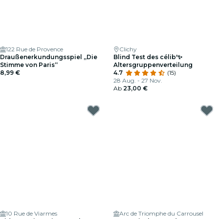
122 Rue de Provence
Clichy
Draußenerkundungsspiel „Die
Blind Test des célib'✨
Stimme von Paris“
Altersgruppenverteilung
8,99 €
4.7
(15)
28 Aug. - 27 Nov.
Ab
23,00 €
10 Rue de Viarmes
Arc de Triomphe du Carrousel