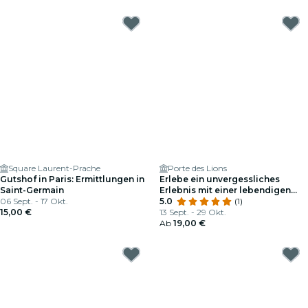
Square Laurent-Prache
Porte des Lions
Gutshof in Paris: Ermittlungen in
Erlebe ein unvergessliches
Saint-Germain
Erlebnis mit einer lebendigen
06 Sept. - 17 Okt.
Ermittlungen im Herzen des
5.0
(1)
15,00 €
Louvre!
13 Sept. - 29 Okt.
Ab
19,00 €