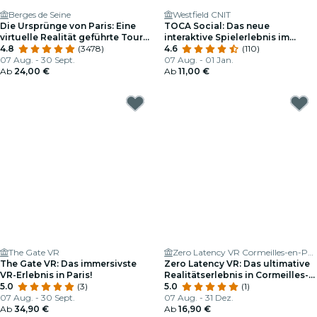
Berges de Seine
Westfield CNIT
Die Ursprünge von Paris: Eine
TOCA Social: Das neue
virtuelle Realität geführte Tour
interaktive Spielerlebnis im
entlang der Ufer der Seine
4.8
(3478)
Herzen von La Défense
4.6
(110)
07 Aug. - 30 Sept.
07 Aug. - 01 Jan.
Ab
24,00 €
Ab
11,00 €
The Gate VR
Zero Latency VR Cormeilles-en-Parisis
The Gate VR: Das immersivste
Zero Latency VR: Das ultimative
VR-Erlebnis in Paris!
Realitätserlebnis in Cormeilles-
5.0
(3)
en-Parisis
5.0
(1)
07 Aug. - 30 Sept.
07 Aug. - 31 Dez.
Ab
34,90 €
Ab
16,90 €