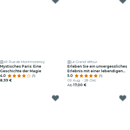
49 Rue de Montmorency
Le Grand Véfour
Mystisches Paris: Eine
Erleben Sie ein unvergessliches
Geschichte der Magie
Erlebnis mit einer lebendigen
4.0
(1)
Ermittlungsarbeit im Palais
5.0
(1)
8,99 €
Royal!
09 Aug. - 28 Okt.
Ab
17,00 €