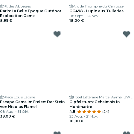
Pl. des Abbesses
Arc de Triomphe du Carrousel
Paris: La Belle Epoque Outdoor
GG498 - Lupin aux Tuileries
Exploration Game
06 Sept. - 14 Nov.
8,99 €
18,00 €
Place Louis Lépine
Hôtel Littéraire Marcel Aymé, BW Premier Collection
Escape Game im Freien: Der Stein
Gipfelsturm: Geheimnis in
von Nicolas Flamel
Montmartre
08 Aug. - 31 Okt.
4.8
(24)
39,00 €
23 Aug. - 21 Nov.
18,00 €