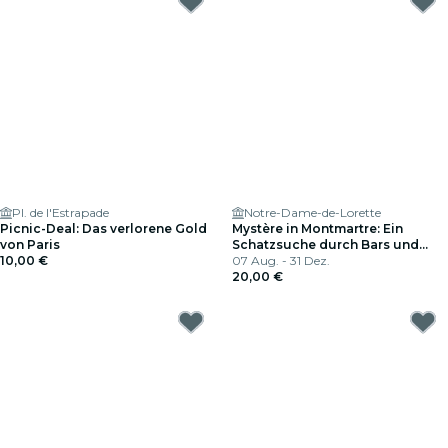
Pl. de l'Estrapade
Notre-Dame-de-Lorette
Picnic-Deal: Das verlorene Gold
Mystère in Montmartre: Ein
von Paris
Schatzsuche durch Bars und
10,00 €
Cafés (auf Englisch)
07 Aug. - 31 Dez.
20,00 €