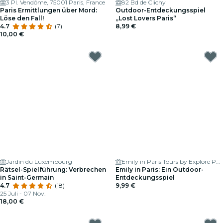
3 Pl. Vendôme, 75001 Paris, France
82 Bd de Clichy
Paris Ermittlungen über Mord:
Outdoor-Entdeckungsspiel
Löse den Fall!
„Lost Lovers Paris“
4.7
(7)
8,99 €
10,00 €
Jardin du Luxembourg
Emily in Paris Tours by Explore Paris Tours
Rätsel-Spielführung: Verbrechen
Emily in Paris: Ein Outdoor-
in Saint-Germain
Entdeckungsspiel
4.7
(18)
9,99 €
25 Juli - 07 Nov.
18,00 €