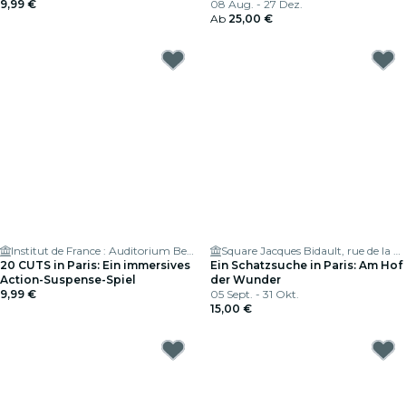
9,99 €
Frankreich
08 Aug. - 27 Dez.
Ab
25,00 €
Institut de France : Auditorium Bettencourt
Square Jacques Bidault, rue de la Lune, 75002,Paris
20 CUTS in Paris: Ein immersives
Ein Schatzsuche in Paris: Am Hof
Action-Suspense-Spiel
der Wunder
9,99 €
05 Sept. - 31 Okt.
15,00 €