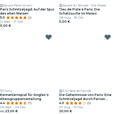
Square René Viviani
Square du Temple - Elie Wiesel
Paris Schnitzeljagd: Auf der Spur
"Jeu de Piste à Paris: Die
des alten Weisen
Schatzsuche im Marais
5.0
(2)
08 Aug. - 18 Okt.
12 Sept. - 17 Okt.
0,00 €
0,00 €
Clichy
À la Mère de Famille
Kennenlernspiel für Singles ✨
Die Geheimnisse von Paris: Eine
Altersgruppenverteilung
Schnitzeljagd durch Pariser
4.4
(7)
Pubs und Cafés (auf Englisch)
4.0
(3)
06 Sept. - 06 Dez.
07 Aug. - 31 Dez.
Ab
23,00 €
20,00 €