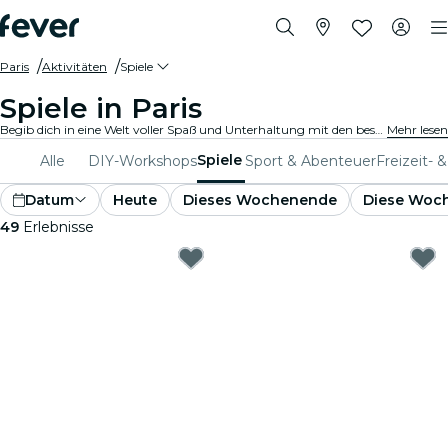
Paris
Aktivitäten
Spiele
Spiele in Paris
Begib dich in eine Welt voller Spaß und Unterhaltung mit den besten Spielen in Paris. Von Brettspielen bis hin zu Virtual-Reality-Erlebnissen ist für jeden etwas dabei.
Mehr lesen
Spiele
Alle
DIY-Workshops
Sport & Abenteuer
Freizeit- 
Datum
Heute
Dieses Wochenende
Diese Woc
49
Erlebnisse