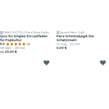
OKKO HOTELS Paris Rosa Parks
Square Henri Galli
Quiz für Singles: Ein Leitfaden
Paris Schnitzeljagd: Die
für Popkultur
Schatzinseln
5.0
(2)
22 Aug. - 24 Okt.
08 Sept. - 08 Dez.
0,00 €
Ab
23,00 €