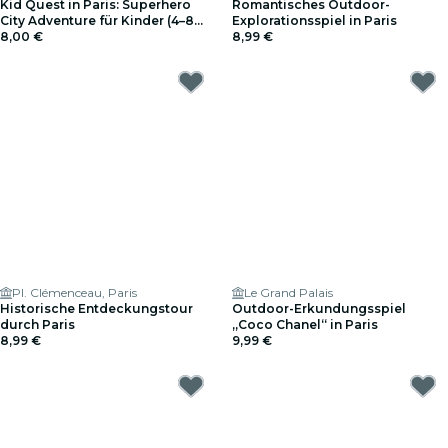
Kid Quest in Paris: Superhero
Romantisches Outdoor-
City Adventure für Kinder (4–8
Explorationsspiel in Paris
Jahre)
8,00 €
8,99 €
Pl. Clémenceau, Paris
Le Grand Palais
Historische Entdeckungstour
Outdoor-Erkundungsspiel
durch Paris
„Coco Chanel“ in Paris
8,99 €
9,99 €