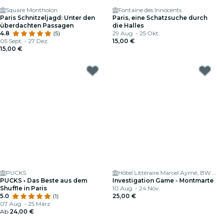
Square Montholon
Fontaine des Innocents
Paris Schnitzeljagd: Unter den
Paris, eine Schatzsuche durch
überdachten Passagen
die Halles
4.8
(5)
29 Aug. - 25 Okt.
05 Sept. - 27 Dez.
15,00 €
15,00 €
PUCKS
Hôtel Littéraire Marcel Aymé, BW Premier Collection
PUCKS • Das Beste aus dem
Investigation Game - Montmarte
Shuffle in Paris
10 Aug. - 24 Nov.
5.0
(1)
25,00 €
07 Aug. - 25 März
Ab
24,00 €