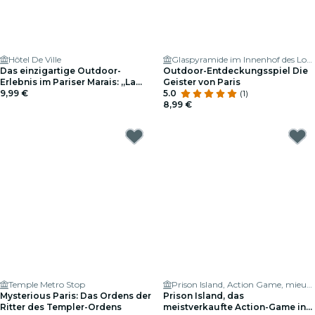
Hôtel De Ville
Glaspyramide im Innenhof des Louvre
Das einzigartige Outdoor-
Outdoor-Entdeckungsspiel Die
Erlebnis im Pariser Marais: „La
Geister von Paris
note mystérieuse“
9,99 €
5.0
(1)
8,99 €
Temple Metro Stop
Prison Island, Action Game, mieux qu'un Escape game
Mysterious Paris: Das Ordens der
Prison Island, das
Ritter des Templer-Ordens
meistverkaufte Action-Game in