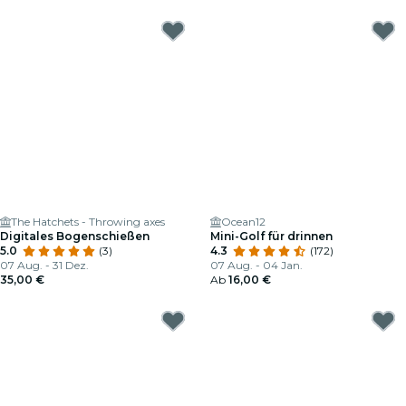
The Hatchets - Throwing axes
Ocean12
Digitales Bogenschießen
Mini-Golf für drinnen
5.0
(3)
4.3
(172)
07 Aug. - 31 Dez.
07 Aug. - 04 Jan.
35,00 €
Ab
16,00 €