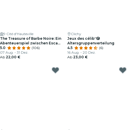
9 Cité d'Hauteville
Clichy
The Treasure of Barbe Noire: Ein
Jeux des célib' 🎲
Abenteuerspiel zwischen Escape
Altersgruppenverteilung
Room und TV-Quiz
5.0
(106)
4.5
(6)
07 Aug. - 31 Dez.
16 Aug. - 20 Dez.
Ab
22,00 €
Ab
23,00 €