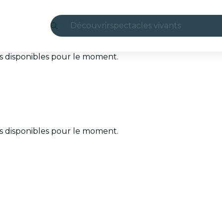
Découvrir
spectacles vivants
Madrid
ets disponibles pour le moment.
Candlelight
Londres
expériences et villes
ets disponibles pour le moment.
São Paulo
expositions
Séoul
visites urbaines
concerts