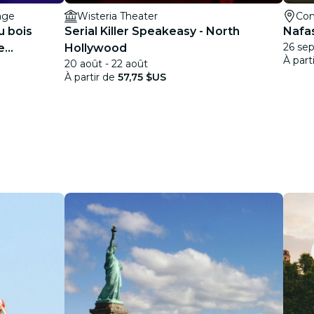
age
Wisteria Theater
Com
au bois
Serial Killer Speakeasy - North
Nafas
26 sep
e
Hollywood
À part
20 août - 22 août
À partir de
57,75 $US