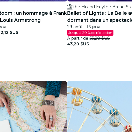
The Eli and Edythe Broad St
Room : un hommage à Frank
Ballet of Lights : La Belle 
t Louis Armstrong
dormant dans un spectacl
nov.
29 août - 16 janv.
étincelant
2,12 $US
Jusqu'à 20 % de réduction
À partir de
53,20 $US
43,20 $US