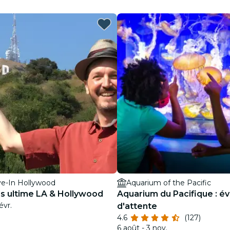
restaurants
cinéma
ve-In Hollywood
Aquarium of the Pacific
s ultime LA & Hollywood
Aquarium du Pacifique : évit
évr.
d'attente
4.6
(127)
6 août - 3 nov.