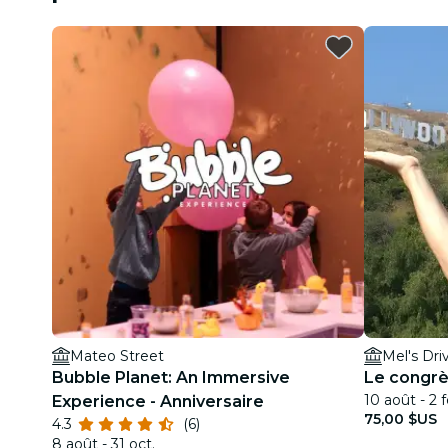
Mateo Street
Mel's Dri
Bubble Planet: An Immersive
Le congrè
10 août - 2 f
Experience - Anniversaire
75,00 $US
4.3
(6)
8 août - 31 oct.