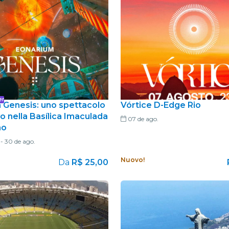
Ristoranti
Cinema
er
 Genesis: uno spettacolo
Vórtice D-Edge Rio
 nella Basílica Imaculada
07 de ago.
ão
-
30 de ago.
Nuovo!
Da
R$ 25,00