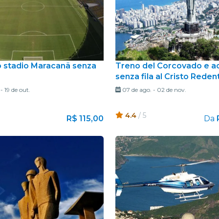
lo stadio Maracanã senza
Treno del Corcovado e a
senza fila al Cristo Reden
-
19 de out.
07 de ago.
-
02 de nov.
4.4
/ 5
R$ 115,00
Da