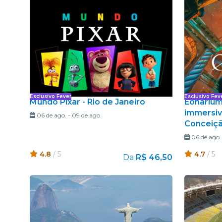
Esclusivo Fever
Esclusivo Fev
Mundo Pixar - Rio de Janeiro
Eonarium
immersivo
06 de ago.
-
09 de ago.
Conceiç
06 de ago.
4.8
/ 5
4.7
/ 5
Da
R$ 46,50