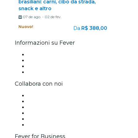
brasiliani: carni, cibo da strada,
snack e altro
07 de ago.
-
02 de fev.
Nuovo!
Da
R$ 388,00
Informazioni su Fever
Stampa
Unisciti al team
Carte regalo
Centro assistenza
Collabora con noi
Gestisci il tuo evento
Pubblica il tuo evento
Eventi aziendali & benefit
Programma di affiliazione
Programma Ambassador e Influencer
Brand partnership
Fever for Business