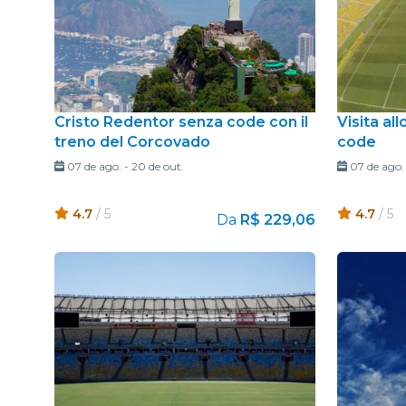
Cristo Redentor senza code con il
Visita al
treno del Corcovado
code
07 de ago.
-
20 de out.
07 de ago.
4.7
/ 5
4.7
/ 5
Da
R$ 229,06