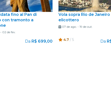
data fino al Pan di
Vola sopra Rio de Janeiro 
 con tramonto a
elicottero
one
07 de ago.
-
19 de out.
-
02 de fev.
4.7
/ 5
Da
R$ 699,00
Da
R$