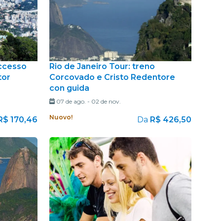
ccesso
Rio de Janeiro Tour: treno
tor
Corcovado e Cristo Redentore
con guida
07 de ago.
-
02 de nov.
Nuovo!
R$ 170,46
Da
R$ 426,50