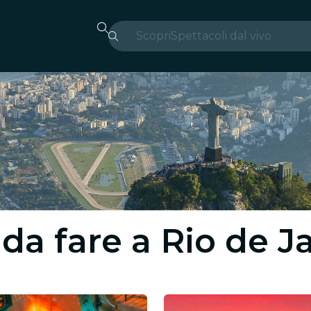
Scopri
Spettacoli dal vivo
Madrid
Candlelight
Londra
Esperienze e città
San Paolo
Mostre
 da fare a Rio de 
Seoul
Tour città
Concerti