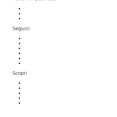
Eventi privati e biglietti di gruppo
Benefit aziendali
Gift card e voucher aziendali
Seguici
Facebook
X (Twitter)
Instagram
TikTok
LinkedIn
Youtube
Scopri
Luoghi a Rio de Janeiro
Oggi
Domani
Questa settimana
Questo fine settimana