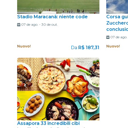
Stadio Maracanã: niente code
Corsa gui
Zucchero
07 de ago.
-
30 de out.
conclusi
07 de ago.
Nuovo!
Nuovo!
Da
R$ 187,31
Assapora 33 incredibili cibi