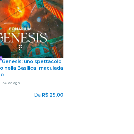
Ristoranti
Cinema
er
 Genesis: uno spettacolo
 nella Basílica Imaculada
ão
-
30 de ago.
Da
R$ 25,00