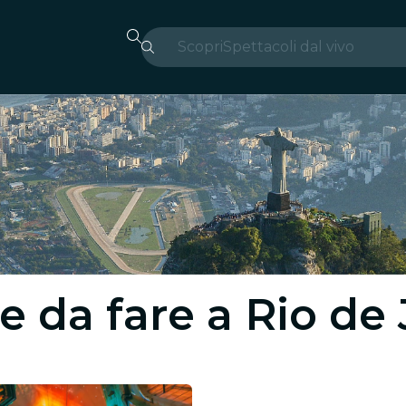
Scopri
Spettacoli dal vivo
Madrid
Candlelight
Londra
Esperienze e città
San Paolo
Mostre
e da fare a Rio de
Seoul
Tour città
Concerti