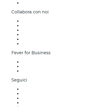
Centro assistenza
Collabora con noi
Gestisci il tuo evento
Pubblica il tuo evento
Eventi aziendali & benefit
Programma di affiliazione
Programma Ambassador e Influencer
Brand partnership
Fever for Business
Eventi privati e biglietti di gruppo
Benefit aziendali
Gift card e voucher aziendali
Seguici
Facebook
X (Twitter)
Instagram
TikTok