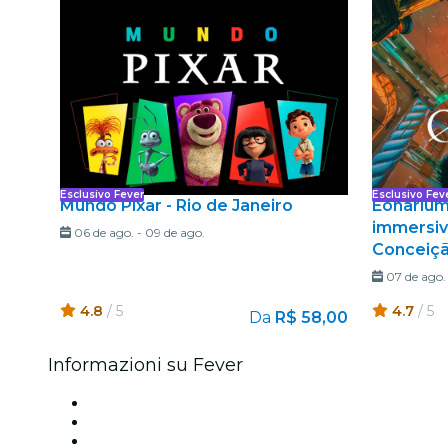
Esclusivo Fever
Esclusivo Fev
Mundo Pixar - Rio de Janeiro
Eonarium
immersivo
06 de ago.
-
09 de ago.
Conceiç
07 de ago.
4.8
/ 5
4.7
/ 5
Da
R$ 58,00
Informazioni su Fever
Stampa
Unisciti al team
Carte regalo