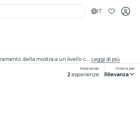
IT
Esperienze immersive, esperienze artistiche immersive e mostre immersive a Rio de Janeiro che portano l'apprezzamento della mostra a un livello completamente nuovo grazie alla tecnologia all'avanguardia integrata nell'arte.
Leggi di più
Mostrando
Ordina per
2
esperienze
Rilevanza