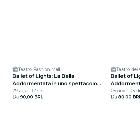
Teatro Fashion Mall
Teatro dei
Ballet of Lights: La Bella
Ballet of Li
Addormentata in uno spettacolo
Addormenta
29 ago - 12 set
05 nov - 03 d
scintillante
scintillante
Da
90,00 BRL
Da
80,00 BR