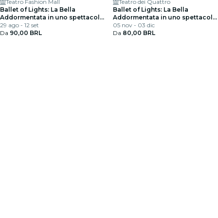
Teatro Fashion Mall
Teatro dei Quattro
Ballet of Lights: La Bella
Ballet of Lights: La Bella
Addormentata in uno spettacolo
Addormentata in uno spettacolo
scintillante
29 ago - 12 set
scintillante
05 nov - 03 dic
Da
90,00 BRL
Da
80,00 BRL