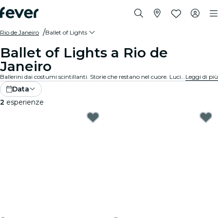
Rio de Janeiro
Ballet of Lights
Ballet of Lights a Rio de
Janeiro
Ballerini dai costumi scintillanti. Storie che restano nel cuore. Luci che incantano. Scopri il balletto classico in una nuova veste: i tuoi spettacoli preferiti, reinventati in un’esperienza unica e mozzafiato.
Leggi di più
Data
2
esperienze