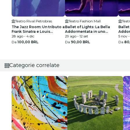
Teatro Rival Petrobras
Teatro Fashion Mall
Teat
The Jazz Room: Un tributo a
Ballet of Lights: La Bella
Ballet
Frank Sinatra e Louis
Addormentata in uno
Addor
Armstrong
28 ago - 4 dic
spettacolo scintillante
29 ago - 12 set
spetta
5 nov -
Da
100,00 BRL
Da
90,00 BRL
Da
80
Categorie correlate