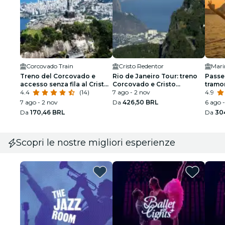
Corcovado Train
Cristo Redentor
Mari
Treno del Corcovado e
Rio de Janeiro Tour: treno
Passeg
accesso senza fila al Cristo
Corcovado e Cristo
tramo
Redentor
4.4
(14)
Redentore con guida
7 ago - 2 nov
4.9
7 ago - 2 nov
Da
426,50 BRL
6 ago -
Da
170,46 BRL
Da
30
Scopri le nostre migliori esperienze