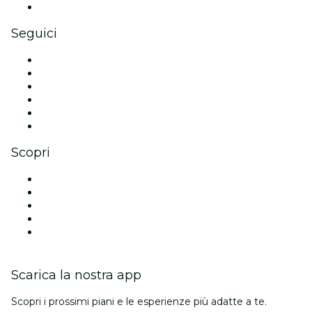
Gift card e voucher aziendali
Seguici
Facebook
X (Twitter)
Instagram
TikTok
LinkedIn
Youtube
Scopri
Luoghi a Rio de Janeiro
Oggi
Domani
Questa settimana
Questo fine settimana
Scarica la nostra app
Scopri i prossimi piani e le esperienze più adatte a te.