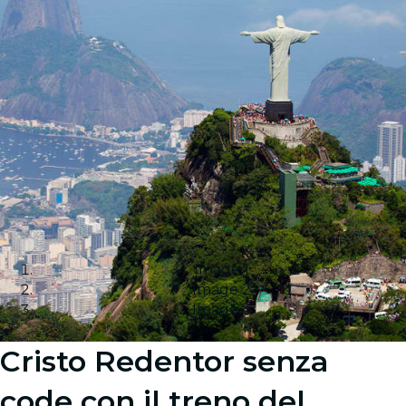
Image 1
Image 2
Image 3
Cristo Redentor senza
code con il treno del