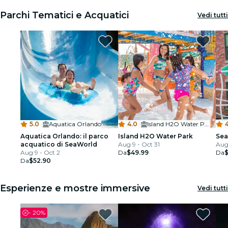
Parchi Tematici e Acquatici
Vedi tutti
5.0
·
Aquatica Orlando
4.0
·
Island H2O Water Park
4
Aquatica Orlando: il parco
Island H2O Water Park
Sea
acquatico di SeaWorld
Aug 9 - Oct 31
Aug 
Aug 9 - Oct 2
Da
$49.99
Da
Da
$52.90
Esperienze e mostre immersive
Vedi tutti
-
20%