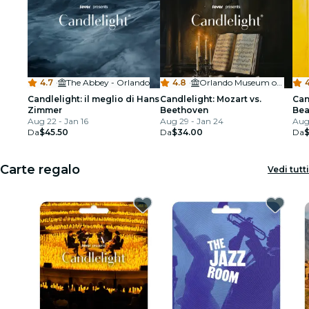
4.7
·
The Abbey - Orlando
4.8
·
Orlando Museum of Art
4
Candlelight: il meglio di Hans
Candlelight: Mozart vs.
Can
Zimmer
Beethoven
Bea
Aug 22 - Jan 16
Aug 29 - Jan 24
Aug
Da
$45.50
Da
$34.00
Da
Carte regalo
Vedi tutti