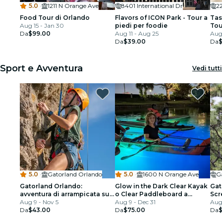
5.0
·
1211 N Orange Ave
8401 International Dr
2
Food Tour di Orlando
Flavors of ICON Park - Tour a
Tas
Aug 15 - Jan 30
piedi per foodie
Tou
Da
$99.00
Aug 11 - Aug 25
Aug 
Da
$39.00
Da
Sport e Avventura
Vedi tutti
5.0
·
Gatorland Orlando
5.0
·
1600 N Orange Ave
G
Gatorland Orlando:
Glow in the Dark Clear Kayak
Gat
avventura di arrampicata su
o Clear Paddleboard a
Scr
roccia e ingresso al parco
Aug 9 - Nov 5
Paradise
Aug 9 - Dec 31
Aug
Da
$43.00
Da
$75.00
Da