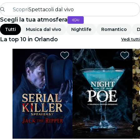
Scopri
Spettacoli dal vivo
Scegli la tua atmosfera
AI
Madrid
Tutti
Musica dal vivo
Nightlife
Romantico
D
Candlelight
La top 10 in Orlando
Vedi tutti
Londra
Esperienze e città
San Paolo
Mostre
Seoul
Tour città
Concerti