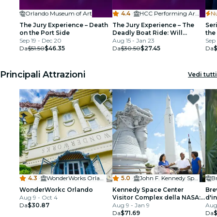
Orlando Museum of Art
4.4
·
HCC Performing Arts Ybor City
N
The Jury Experience – Death
The Jury Experience – The
Ser
on the Port Side
Deadly Boat Ride: Will
the
Sep 19 - Dec 20
Tampa Deliver Justice?
Aug 15 - Jan 23
Sep 
Da
$51.50
$46.35
Da
$30.50
$27.45
Da
Principali Attrazioni
Vedi tutti
4.3
·
WonderWorks Orlando
5.0
·
John F. Kennedy Space Center
B
WonderWorkс Orlando
Kennedy Space Center
Bre
Aug 9 - Oct 4
Visitor Complex della NASA:
d'i
Da
$30.87
Ingresso giornaliero
Aug 9 - Jan 9
Aug 
Da
$71.69
Da