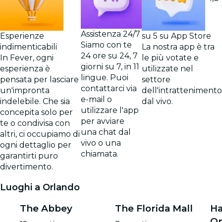
Assistenza 24/7
Esperienze
su 5 su App Store
Siamo con te
indimenticabili
La nostra app è tra
24 ore su 24, 7
In Fever, ogni
le più votate e
giorni su 7, in 11
esperienza è
utilizzate nel
lingue. Puoi
pensata per lasciare
settore
contattarci via
un'impronta
dell'intrattenimento
e-mail o
indelebile. Che sia
dal vivo.
utilizzare l'app
concepita solo per
per avviare
te o condivisa con
una chat dal
altri, ci occupiamo di
vivo o una
ogni dettaglio per
chiamata.
garantirti puro
divertimento.
Luoghi a Orlando
The Abbey
The Florida Mall
Ha
Or