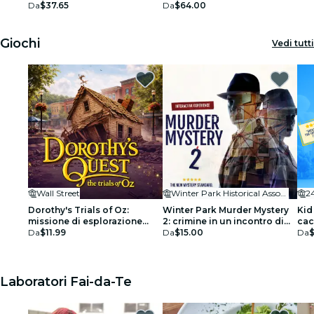
Da
$37.65
al Citrus Club
Da
$64.00
Giochi
Vedi tutti
Wall Street
Winter Park Historical Association
24
Dorothy's Trials of Oz:
Winter Park Murder Mystery
Kid
missione di esplorazione
2: crimine in un incontro di
cac
della città a Orlando
Da
$11.99
coppia!
Da
$15.00
per 
Da
Laboratori Fai-da-Te