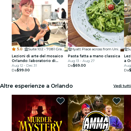
5.0
·
Suite 102 - 7081 Grand National Drive
Hyatt Place across from Universal Orlando Resort™
Lezioni di arte del mosaico
Pasta fatta a mano classica
Lez
Orlando: laboratorio di
Aug 13 - Aug 27
a O
lampade turche
Aug 12 - Dec 31
Da
$69.00
Aug 
Da
$99.00
Da
Altre esperienze a Orlando
Vedi tutti