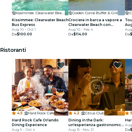
Kissimmee: Clearwater Beach
Golden Corral Buffet & Grill
I
Kissimmee: Clearwater Beach
Crociera in barca a vapore a
Tou
Bus Express
Clearwater Beach con
Aug
Aug 10 - Oct 1
trasporto
Aug 10 - Feb 4
cro
Aug 
Da
$100.00
Da
$114.00
Da
Ristoranti
4.5
·
Hard Rock Cafe
4.2
·
Citrus Club
5
Hard Rock Cafe Orlando
Dining in the Dark:
Har
Dining Experience
un'esperienza gastronomica
Aug
Aug 9 - Oct 4
unica con gli occhi bendati
Aug 15 - Nov 21
Da