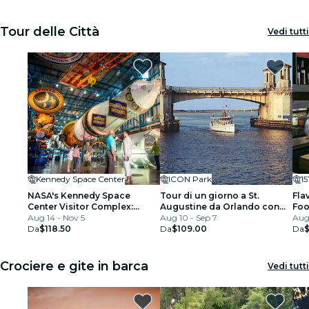
Tour delle Città
Vedi tutti
Kennedy Space Center
ICON Park
1
NASA's Kennedy Space
Tour di un giorno a St.
Fla
Center Visitor Complex:
Augustine da Orlando con
Foo
Biglietto d'ingresso + Tour
Aug 14 - Nov 5
crociera in barca
Aug 10 - Sep 7
Aug 
Explore
Da
$118.50
Da
$109.00
Da
Crociere e gite in barca
Vedi tutti