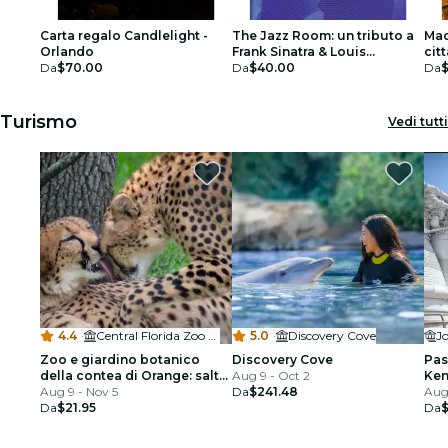
Carta regalo Candlelight -
The Jazz Room: un tributo a
Mac
Orlando
Frank Sinatra & Louis
cit
Da
$70.00
Armstrong - Tarjeta regalo
Da
$40.00
Da
Turismo
Vedi tutti
4.4
·
Central Florida Zoo & Botanical Gardens
5.0
·
Discovery Cove
Zoo e giardino botanico
Discovery Cove
Pas
della contea di Orange: salta
Aug 9 - Oct 2
Ken
la fila
Aug 9 - Nov 5
Da
$241.48
Aug 
Da
$21.95
Da
$