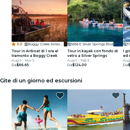
5.0
·
Boggy Creek Airboat Adventures
5656 E Silver Springs Blvd
3
Tour in Airboat di 1 ora al
Tour in kayak con fondo di
I gi
tramonto a Boggy Creek
vetro a Silver Springs
ed 
Aug 9 - Nov 5
Aug 9 - Feb 5
Aug 
Da
$66.65
Da
$124.00
Da
Gite di un giorno ed escursioni