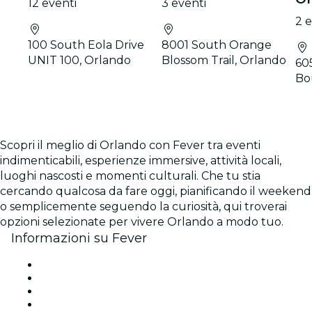
12 eventi
3 eventi
2 e
100 South Eola Drive
8001 South Orange
UNIT 100, Orlando
Blossom Trail, Orlando
60
Bo
Scopri il meglio di Orlando con Fever tra eventi
indimenticabili, esperienze immersive, attività locali,
luoghi nascosti e momenti culturali. Che tu stia
cercando qualcosa da fare oggi, pianificando il weekend
o semplicemente seguendo la curiosità, qui troverai
opzioni selezionate per vivere Orlando a modo tuo.
Informazioni su Fever
Stampa
Unisciti al team
Carte regalo
Centro assistenza