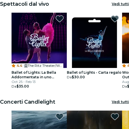
Spettacoli dal vivo
Vedi tutti
4.4
·
The Ritz Theater/Wayne Densch Performing Arts Center
4
Ballet of Lights: La Bella
Ballet of Lights - Carta regalo
Won
Addormentata in uno
Da
$30.00
Out
spettacolo scintillante
Oct 25 - Feb 13
Din
Aug
Da
$35.00
Da
Concerti Candlelight
Vedi tutti