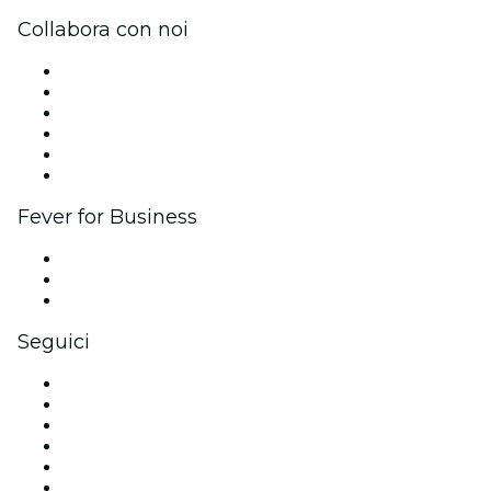
Collabora con noi
Gestisci il tuo evento
Pubblica il tuo evento
Eventi aziendali & benefit
Programma di affiliazione
Programma Ambassador e Influencer
Brand partnership
Fever for Business
Eventi privati e biglietti di gruppo
Benefit aziendali
Gift card e voucher aziendali
Seguici
Facebook
X (Twitter)
Instagram
TikTok
LinkedIn
Youtube