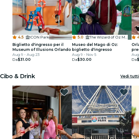
4.5
·
ICON Park
5.0
·
The Wizard of Oz Museum & Van Gogh
4
Biglietto d'ingresso per il
Museo del Mago di Oz:
Orl
Museum of Illusions Orlando
biglietto d'ingresso
pre
Aug 9 - Aug 23
Aug 9 - Nov 5
Par
Aug 
Da
$31.00
Da
$30.00
Da
$
Cibo & Drink
Vedi tutti