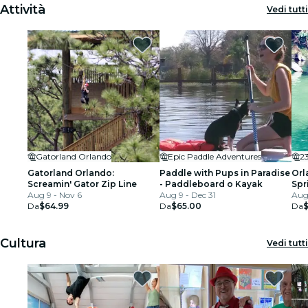
Attività
Vedi tutti
Gatorland Orlando
Epic Paddle Adventures
2
Gatorland Orlando:
Paddle with Pups in Paradise
Orl
Screamin' Gator Zip Line
- Paddleboard o Kayak
Spr
Aug 9 - Nov 6
Aug 9 - Dec 31
presso 
Aug 
Da
$64.99
Da
$65.00
קיץ
Da
Cultura
Vedi tutti