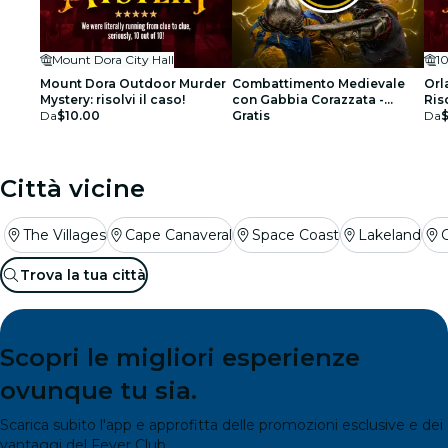
Mount Dora City Hall
10
Mount Dora Outdoor Murder
Combattimento Medievale
Orl
Mystery: risolvi il caso!
con Gabbia Corazzata -
Riso
Da
$10.00
Orlando - Lista di Attesa
Gratis
Da
Città vicine
The Villages
Cape Canaveral
Space Coast
Lakeland
Trova la tua città
Scopri le migliori esperienze
ovunque tu sia.
Scarica subito l'app e approfitta delle promozioni esclusive e dei
vantaggi del Fever Club.