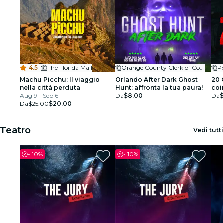
4.5
·
The Florida Mall
Orange County Clerk of Courts
P
Machu Picchu: Il viaggio
Orlando After Dark Ghost
20 
nella città perduta
Hunt: affronta la tua paura!
coi
Aug 9 - Sep 6
Da
$8.00
per
Da
Da
$25.00
$20.00
Teatro
Vedi tutti
-
10%
-
10%