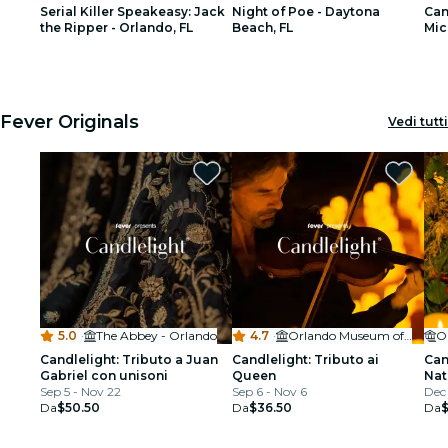
Serial Killer Speakeasy: Jack
Night of Poe - Daytona
Can
Ristoranti
the Ripper - Orlando, FL
Beach, FL
Mic
1
1
2
2
3
3
Cinema
Fever Originals
Vedi tutti
5.0
·
The Abbey - Orlando
4.7
·
Orlando Museum of Art
O
Candlelight: Tributo a Juan
Candlelight: Tributo ai
Can
Gabriel con unisoni
Queen
Nat
Sep 5 - Nov 22
Sep 6 - Nov 6
Dec 
Da
$50.50
Da
$36.50
Da