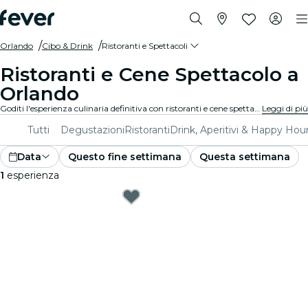
Orlando
Cibo & Drink
Ristoranti e Spettacoli
Ristoranti e Cene Spettacolo a
Orlando
Goditi l'esperienza culinaria definitiva con ristoranti e cene spettacolo a Orlando. Delizia il tuo palato con pasti gourmet accompagnati da performance dal vivo.
Leggi di più
Tutti
Degustazioni
Ristoranti
Drink, Aperitivi & Happy Hou
Data
Questo fine settimana
Questa settimana
1
esperienza