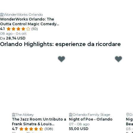
WonderWorks Orlando
WonderWorks Orlando: The
Outta Control Magic Comedy
Dinner Show
4.1
(10)
08 ago - 04 ott
Da
28,74 USD
Orlando Highlights: esperienze da ricordare
The Abbey
Orlando Family Stage
D
The Jazz Room: Un tributo a
Night of Poe - Orlando
Nig
Frank Sinatra & Louis
07 - 08 ago
Bea
Armstrong
4.7
(108)
55,00 USD
03 -