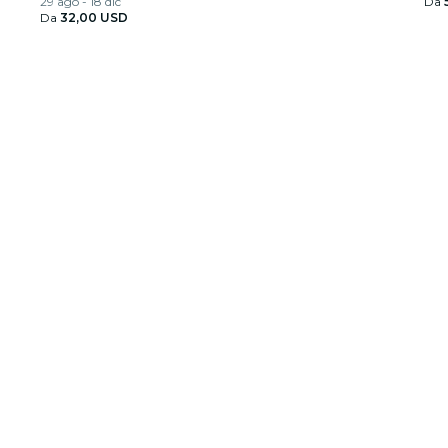
29 ago - 18 dic
Da
Da
32,00 USD