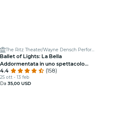
The Ritz Theater/Wayne Densch Performing Arts Center
Ballet of Lights: La Bella
Addormentata in uno spettacolo
4.4
(158)
scintillante
25 ott - 13 feb
Da
35,00 USD