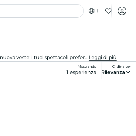
IT
Ballerini dai costumi scintillanti. Storie che restano nel cuore. Luci che incantano. Scopri il balletto classico in una nuova veste: i tuoi spettacoli preferiti, reinventati in un’esperienza unica e mozzafiato.
Leggi di più
Mostrando
Ordina per
1
esperienza
Rilevanza