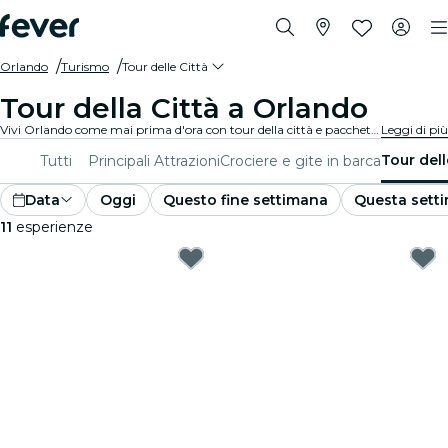
Orlando
Turismo
Tour delle Città
Tour della Città a Orlando
Vivi Orlando come mai prima d'ora con tour della città e pacchetti turistici. Mentre esplori i famosi luoghi di interesse, le gemme nascoste e i luoghi tipici di Orlando, scoprirai le storie che danno vita alla città.
Leggi di più
Tour dell
Tutti
Principali Attrazioni
Crociere e gite in barca
Data
Oggi
Questo fine settimana
Questa sett
11
esperienze