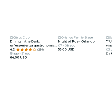
Citrus Club
Orlando Family Stage
Sp
Dining in the Dark:
Night of Poe - Orlando
** Una guida per idioti al
un'esperienza gastronomica
07 - 08 ago
vin
unica con gli occhi bendati
4.2
(291)
55,00 USD
03 o
al Citrus Club
15 ago - 21 nov
Da
64,00 USD