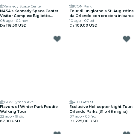
Kennedy Space Center
ICON Park
NASA's Kennedy Space Center
Tour di un giorno a St. Augustine
Visitor Complex: Biglietto
da Orlando con crociera in barca
d'ingresso + Tour Explore
08 ago - 02 nov
10 ago - 07 set
Da
118,50 USD
Da
109,00 USD
151 W Lyman Ave
4010 4th St
Flavors of Winter Park Foodie
Exclusive Helicopter Night Tour:
Walking Tour
Orlando Parks (31 o 48 miglia)
22 ago - 19 dic
07 ago - 03 feb
67,00 USD
Da
225,00 USD