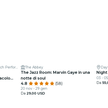
The Ritz Theater/Wayne Densch Performing Arts Center
The Abbey
Day
The Jazz Room: Marvin Gaye in una
Night
03 - 05
acolo
notte di soul
Da
55
4.8
(58)
20 nov - 29 gen
Da
29,00 USD