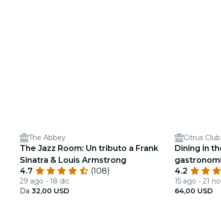
The Abbey
Citrus Club
The Jazz Room: Un tributo a Frank
Dining in t
Sinatra & Louis Armstrong
gastronomic
4.7
(108)
4.2
bendati al 
29 ago - 18 dic
15 ago - 21 n
Da
32,00 USD
64,00 USD