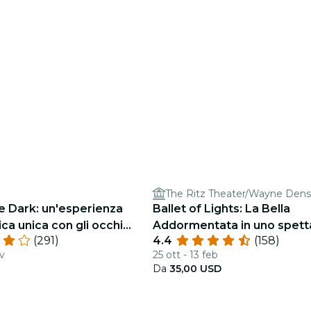
he Dark: un'esperienza
Ballet of Lights: La Bella
a unica con gli occhi
Addormentata in uno spett
(291)
4.4
(158)
Citrus Club
scintillante
ov
25 ott - 13 feb
Da
35,00 USD