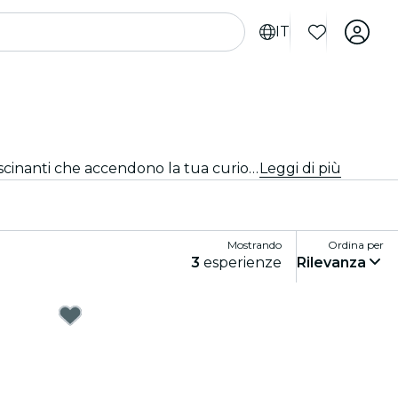
IT
Scopri le ultime mostre e esposizioni a Orlando. Dall'arte e storia alla scienza e tecnologia, esplora esposizioni affascinanti che accendono la tua curiosità.
Leggi di più
Mostrando
Ordina per
3
esperienze
Rilevanza