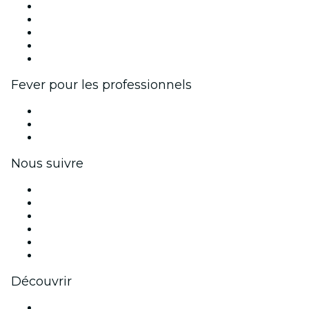
Publiez votre événement
Événements d'entreprise et avantages
Programme d'affiliation
Programme d'ambassadeurs et d'influenceurs
Partenariats avec des marques
Fever pour les professionnels
Événements privés et billets de groupe
Avantages pour les entreprises
Coupons et cartes cadeaux pour les entreprises
Nous suivre
Facebook
X (Twitter)
Instagram
TikTok
LinkedIn
Youtube
Découvrir
Lieux d'événements à Austin