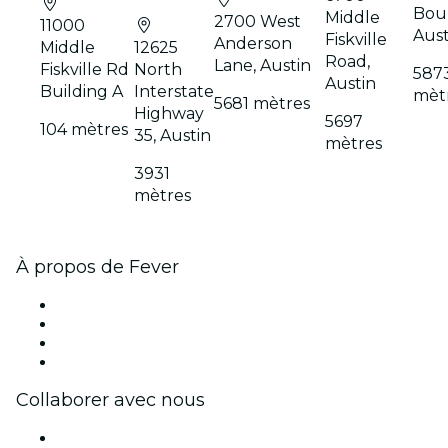
Bou
Middle
2700 West
11000
Aust
Fiskville
Anderson
Middle
12625
Road,
Lane, Austin
Fiskville Rd
North
587
Austin
Building A
Interstate
mèt
5681 mètres
Highway
5697
104 mètres
35, Austin
mètres
3931
mètres
À propos de Fever
Presse
Travailler chez Fever
Cartes-cadeaux
Centre d'aide
Collaborer avec nous
Fever Zone