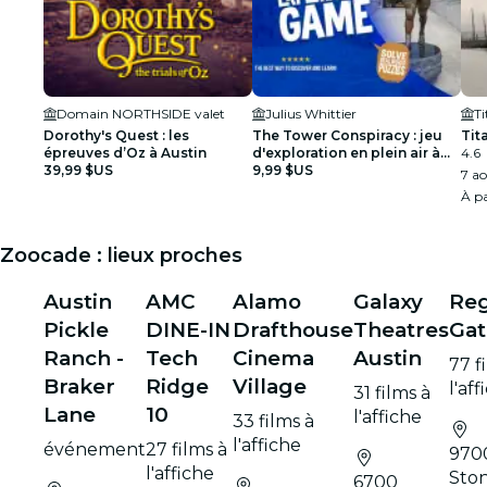
Domain NORTHSIDE valet
Julius Whittier
Dorothy's Quest : les
The Tower Conspiracy : jeu
Tit
épreuves d’Oz à Austin
d'exploration en plein air à
4.6
39,99 $US
UT
9,99 $US
7 ao
À pa
Zoocade : lieux proches
Austin
AMC
Alamo
Galaxy
Reg
Pickle
DINE-IN
Drafthouse
Theatres
Ga
Ranch -
Tech
Cinema
Austin
77 f
Braker
Ridge
Village
l'aff
31 films à
Lane
10
l'affiche
33 films à
l'affiche
événement
27 films à
970
l'affiche
Sto
6700