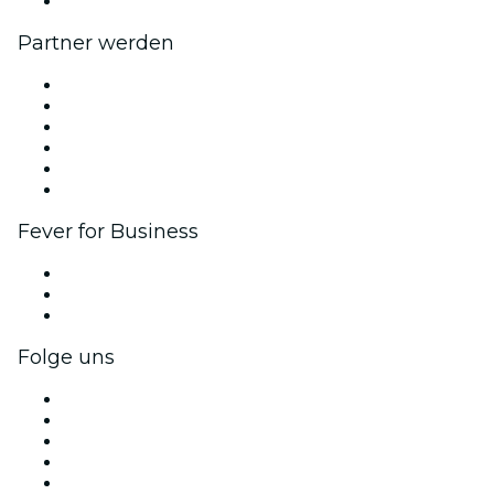
Hilfe-Center
Partner werden
Fever Zone
Veröffentliche dein Event
Firmenevents & -vorteile
Affiliate-Programm
Botschafter & Influencer-Programm
Markenpartnerschaften
Fever for Business
Privatveranstaltungen & Gruppentickets
Firmenvorteile
Firmengeschenkkarten und -gutscheine
Folge uns
Facebook
X (Twitter)
Instagram
TikTok
LinkedIn