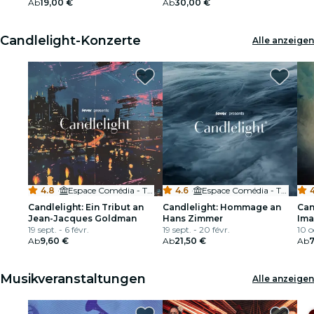
Ab
19,00 €
Ab
30,00 €
Restaurants
Candlelight-Konzerte
Alle anzeigen
Kino
4.8
·
Espace Comédia - Théâtre de la Méditerranée
4.6
·
Espace Comédia - Théâtre de la Méditerranée
4
Candlelight: Ein Tribut an
Candlelight: Hommage an
Can
Jean-Jacques Goldman
Hans Zimmer
Ima
19 sept. - 6 févr.
19 sept. - 20 févr.
10 o
Ab
9,60 €
Ab
21,50 €
Ab
7
Musikveranstaltungen
Alle anzeigen