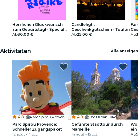
Herzlichen Glückwunsch
Candlelight
Fam
zum Geburtstag! - Special
Geschenkgutschein - Toulon
Ges
Edition Geschenkgutschein
Ab
30,00 €
Ab
25,00 €
Ab
Aktivitäten
Alle anzeigen
4.8
·
Parc Spirou Provence
4.9
·
The Urban Hike
Parc Spirou Provence:
Geführte Stadttour durch
Wor
Schneller Zugangspaket
Marseille
ein
12 août - 4 oct.
14 août - 15 oct.
nac
Ab