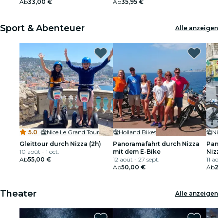
Ab
33,00 €
Ab
35,95 €
Sport & Abenteuer
Alle anzeigen
5.0
·
Nice Le Grand Tour
Holland Bikes
Ni
Gleittour durch Nizza (2h)
Panoramafahrt durch Nizza
Pan
10 août - 1 oct.
mit dem E-Bike
Niz
Ab
55,00 €
12 août - 27 sept.
11 a
Ab
50,00 €
Ab
Theater
Alle anzeigen