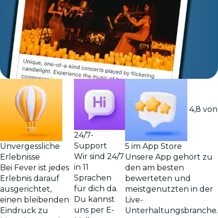
4,8 von
24/7-
Support
Unvergessliche
5 im App Store
Wir sind 24/7
Erlebnisse
Unsere App gehört zu
in 11
Bei Fever ist jedes
den am besten
Sprachen
Erlebnis darauf
bewerteten und
für dich da.
ausgerichtet,
meistgenutzten in der
Du kannst
einen bleibenden
Live-
uns per E-
Eindruck zu
Unterhaltungsbranche.