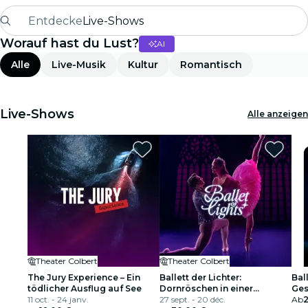
Entdecke
Live-Shows
Worauf hast du Lust?
AI
Madrid
Alle
Live-Musik
Kultur
Romantisch
Candlelight
London
Live-Shows
Alle anzeigen
Erlebnisse und Städte
São Paulo
Seoul
Theater Colbert
Theater Colbert
Stadttouren
The Jury Experience – Ein
Ballett der Lichter:
Ball
tödlicher Ausflug auf See
Dornröschen in einer
Ges
Konzerte
11 oct. - 24 janv.
funkelnden Show
27 sept. - 20 déc.
Ab