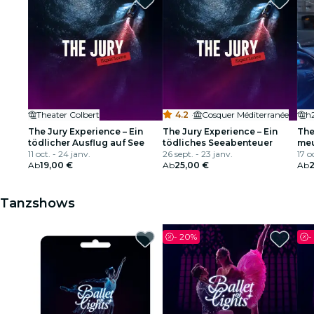
Theater Colbert
4.2
·
Cosquer Méditerranée
h2
The Jury Experience – Ein
The Jury Experience – Ein
The
tödlicher Ausflug auf See
tödliches Seeabenteuer
meu
11 oct. - 24 janv.
26 sept. - 23 janv.
17 o
Ab
19,00 €
Ab
25,00 €
Ab
Tanzshows
-
20%
-