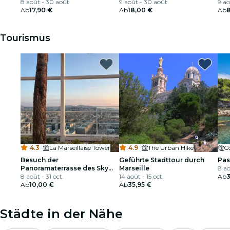
8 août - 30 août
Nationalmuseum für Sport
9 août - 30 août
9 ao
Ab
17,90 €
Ab
18,00 €
Ab
Tourismus
4.3
·
La Marseillaise Tower
4.9
·
The Urban Hike
C
Besuch der
Geführte Stadttour durch
Pas
Panoramaterrasse des Sky
Marseille
8 ao
Center
8 août - 31 oct.
14 août - 15 oct.
Ab
Ab
10,00 €
Ab
35,95 €
Städte in der Nähe