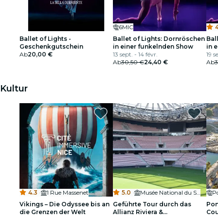
6MIC
4
Ballet of Lights -
Ballet of Lights: Dornröschen
Bal
Geschenkgutschein
in einer funkelnden Show
in 
Ab
20,00 €
13 sept. - 14 févr.
19 s
Ab
30,50 €
24,40 €
Ab
3
Kultur
4.3
·
1 Rue Massenet
5.0
·
Musée National du Sport
P
Vikings – Die Odyssee bis an
Geführte Tour durch das
Pon
die Grenzen der Welt
Allianz Riviera &
Cou