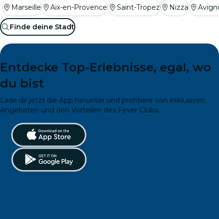
Marseille
Aix-en-Provence
Saint-Tropez
Nizza
Avign
Finde deine Stadt
Entdecke Top-Erlebnisse, egal, wo
du bist
Lade dir jetzt die App herunter und profitiere von exklusiven
Angeboten und den Vorteilen des Fever Clubs.