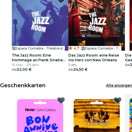
Espace Comédia - Théâtre de la Méditerranée
4.7
·
Espace Comédia - Théâtre de la Méditerranée
The Jazz Room: Eine
Das Jazz Room: eine Reise
Die
Hommage an Frank Sinatra
ins Herz von New Orleans
Ges
und Louis Armstrong
14 nov. - 23 janv.
5 déc.
Ab
Ab
22,00 €
Ab
24,50 €
Geschenkkarten
Alle anzeigen