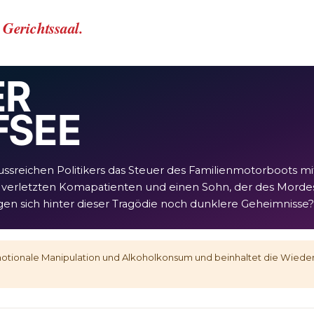
n Gerichtssaal.
ER
 SEE
ssreichen Politikers das Steuer des Familienmotorboots mi
 verletzten Komapatienten und einen Sohn, der des Mordes
en sich hinter dieser Tragödie noch dunklere Geheimnisse?
tionale Manipulation und Alkoholkonsum und beinhaltet die Wieder