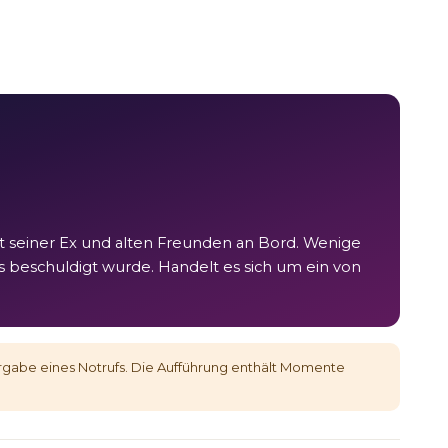
t seiner Ex und alten Freunden an Bord. Wenige
 beschuldigt wurde. Handelt es sich um ein von
gabe eines Notrufs. Die Aufführung enthält Momente