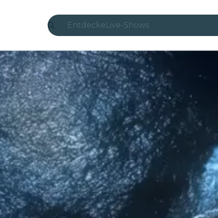
Entdecke
Live-Shows
Madrid
Candlelight
London
Erlebnisse und Städte
São Paulo
Seoul
Stadttouren
Konzerte