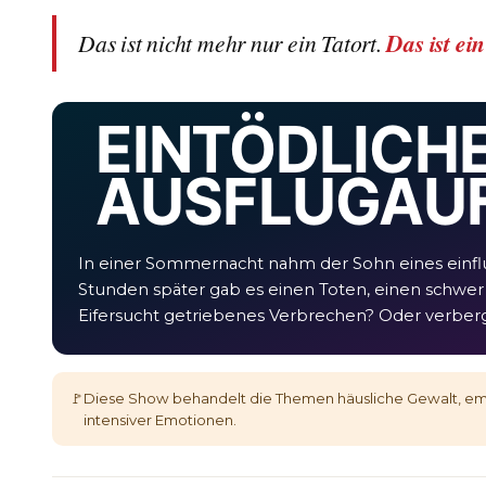
Das ist nicht mehr nur ein Tatort.
Das ist ei
EIN TÖDLICH
AUSFLUG AUF
In einer Sommernacht nahm der Sohn eines einflu
Stunden später gab es einen Toten, einen schwer
Eifersucht getriebenes Verbrechen? Oder verberg
🚩
Diese Show behandelt die Themen häusliche Gewalt, emo
intensiver Emotionen.