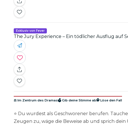
Exklusiv von Fever
The Jury Experience – Ein tödlicher Ausflug auf 
⚖️ Im Zentrum des Dramas
🗳️ Gib deine Stimme ab
🕵️ Löse den Fall
⭐ Du wurdest als Geschworener berufen. Tauche 
Zeugen zu, wäge die Beweise ab und sprich dein U