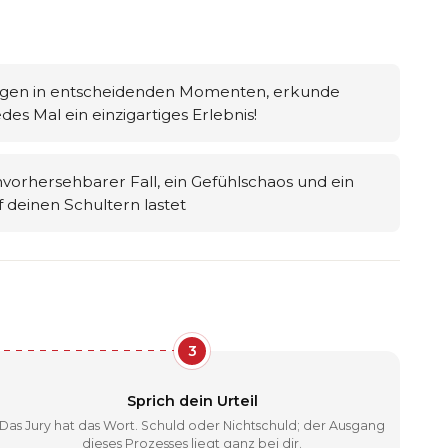
dungen in entscheidenden Momenten, erkunde
s Mal ein einzigartiges Erlebnis!
vorhersehbarer Fall, ein Gefühlschaos und ein
uf deinen Schultern lastet
3
Sprich dein Urteil
Das Jury hat das Wort. Schuld oder Nichtschuld; der Ausgang
dieses Prozesses liegt ganz bei dir.