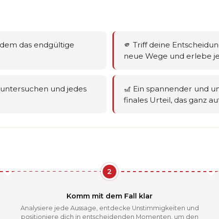
 dem das endgültige
🫵 Triff deine Entschei
neue Wege und erlebe jede
e untersuchen und jedes
🎢 Ein spannender und un
finales Urteil, das ganz a
2
Komm mit dem Fall klar
Analysiere jede Aussage, entdecke Unstimmigkeiten und
positioniere dich in entscheidenden Momenten, um den