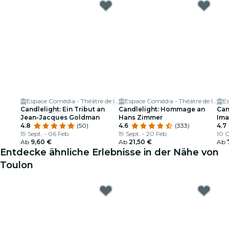
Espace Comédia - Théâtre de la Méditerranée
Espace Comédia - Théâtre de la Méditerranée
Candlelight: Ein Tribut an
Candlelight: Hommage an
Can
Jean-Jacques Goldman
Hans Zimmer
Ima
4.8
(50)
4.6
(333)
4.7
19 Sept. - 06 Feb.
19 Sept. - 20 Feb.
10 O
Ab
9,60 €
Ab
21,50 €
Ab
Entdecke ähnliche Erlebnisse in der Nähe von
Toulon