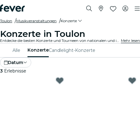
Toulon
Musikveranstaltungen
Konzerte
Konzerte in Toulon
Entdecke die besten Konzerte und Tourneen von nationalen und internationalen Künstlern in Toulon, hole Dir Deine Tickets auf Fever und genieße Top-Musik!
Mehr lesen
Konzerte
Alle
Candlelight-Konzerte
Datum
3
Erlebnisse