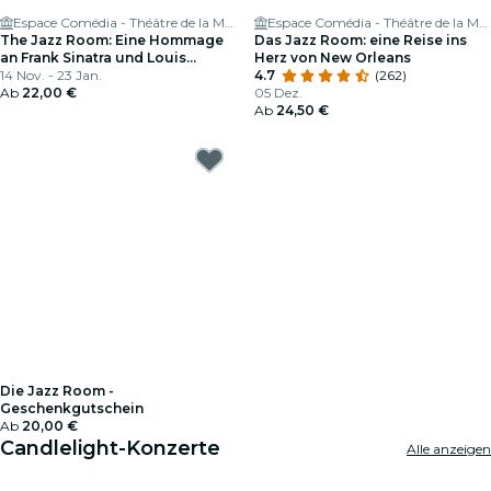
Espace Comédia - Théâtre de la Méditerranée
Espace Comédia - Théâtre de la Méditerranée
The Jazz Room: Eine Hommage
Das Jazz Room: eine Reise ins
an Frank Sinatra und Louis
Herz von New Orleans
Armstrong
14 Nov. - 23 Jan.
4.7
(262)
Ab
22,00 €
05 Dez.
Ab
24,50 €
Die Jazz Room -
Geschenkgutschein
Ab
20,00 €
Candlelight-Konzerte
Alle anzeigen