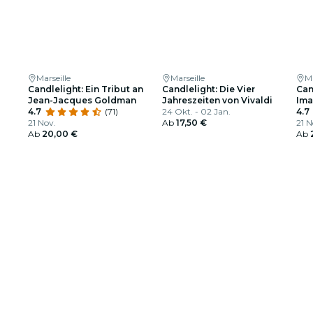
Marseille
Marseille
Ma
Candlelight: Ein Tribut an
Candlelight: Die Vier
Can
Jean-Jacques Goldman
Jahreszeiten von Vivaldi
Ima
4.7
(71)
24 Okt. - 02 Jan.
4.7
21 Nov.
Ab
17,50 €
21 N
Ab
20,00 €
Ab