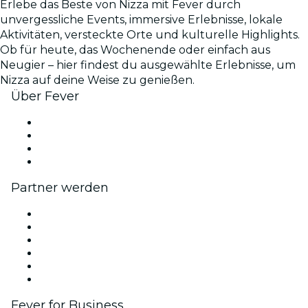
Erlebe das Beste von Nizza mit Fever durch
unvergessliche Events, immersive Erlebnisse, lokale
Aktivitäten, versteckte Orte und kulturelle Highlights.
Ob für heute, das Wochenende oder einfach aus
Neugier – hier findest du ausgewählte Erlebnisse, um
Nizza auf deine Weise zu genießen.
Über Fever
Presse
Wir stellen ein!
Geschenkgutscheine
Hilfe-Center
Partner werden
Fever Zone
Veröffentliche dein Event
Firmenevents & -vorteile
Affiliate-Programm
Botschafter & Influencer-Programm
Markenpartnerschaften
Fever for Business