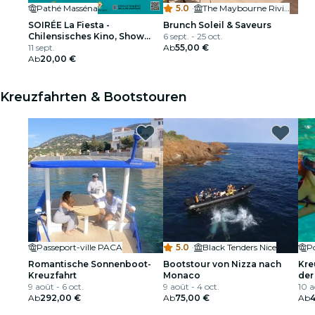
Pathé Masséna
5.0
·
The Maybourne Riviera
SOIRÉE La Fiesta -
Brunch Soleil & Saveurs
Chilensisches Kino, Show
6 sept. - 25 oct.
und Latino-Musik in Nizza
11 sept.
Ab
55,00 €
Ab
20,00 €
Kreuzfahrten & Bootstouren
Passeport-ville PACA
5.0
·
Black Tenders Nice
P
Romantische Sonnenboot-
Bootstour von Nizza nach
Kre
Kreuzfahrt
Monaco
der
9 août - 6 oct.
9 août - 4 oct.
10 a
Ab
292,00 €
Ab
75,00 €
Ab
4