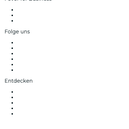
Privatveranstaltungen & Gruppentickets
Firmenvorteile
Firmengeschenkkarten und -gutscheine
Folge uns
Facebook
X (Twitter)
Instagram
TikTok
LinkedIn
YouTube
Entdecken
Veranstaltungsorte in Nizza
Heute
Morgen
Diese Woche
Dieses Wochenende