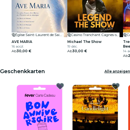
Église Saint-Laurent de Saint-Laurent-du-Var
Casino Tranchant Cagnes-sur-Mer | Casino Terrazur
AVE MARIA
Michael The Show
Tre
16 août
19 déc.
Bee
Ab
30,00 €
Ab
30,00 €
14 a
Ab
Geschenkkarten
Alle anzeigen