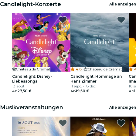
Candlelight-Konzerte
Alle anzeigen
Château de Crémat
4.6
·
Château de Crémat
4
Candlelight: Disney-
Candlelight: Hommage an
Can
Liebessongs
Hans Zimmer
Ima
13 août
11 sept. - 18 déc.
10 s
Ab
27,50 €
Ab
19,50 €
Ab
1
Musikveranstaltungen
Alle anzeigen