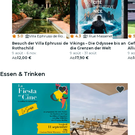
5.0
·
Villa Ephrussi de Rothschild
4.3
·
1 Rue Massenet
5
Besuch der Villa Ephrussi de
Vikings – Die Odyssee bis an
Gef
Rothschild
die Grenzen der Welt
All
9 août - 6 nov.
9 août - 31 août
Nat
9 ao
Ab
12,00 €
Ab
17,90 €
Ab
1
Essen & Trinken