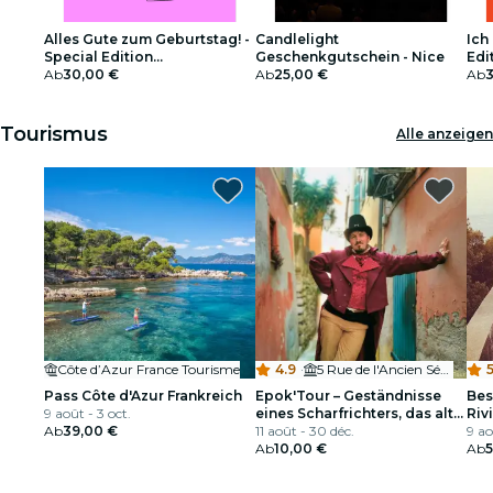
Alles Gute zum Geburtstag! -
Candlelight
Ich
Special Edition
Geschenkgutschein - Nice
Edi
Geschenkgutschein
Ab
30,00 €
Ab
25,00 €
Ab
Tourismus
Alle anzeigen
Côte d’Azur France Tourisme
4.9
·
5 Rue de l'Ancien Sénat
5
Pass Côte d'Azur Frankreich
Epok'Tour – Geständnisse
Bes
9 août - 3 oct.
eines Scharfrichters, das alte
Riv
Ab
39,00 €
Nizza von 1804
11 août - 30 déc.
9 ao
Ab
10,00 €
Ab