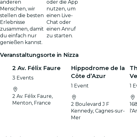
oder die App
anderen
nutzen, um
Menschen, wir
einen Live-
stellen die besten
Chat oder
Erlebnisse
einen Anruf
zusammen, damit
zu starten.
du einfach nur
genießen kannst.
Veranstaltungsorte in Nizza
2 Av. Félix Faure
Hippodrome de la
Th
Côte d’Azur
Ve
3 Events
1 Event
1 
2 Av. Félix Faure,
Menton, France
2 Boulevard J F
16
Kennedy, Cagnes-sur-
l'A
Mer