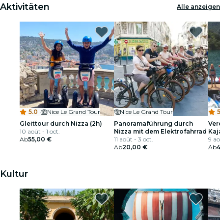
Aktivitäten
Alle anzeigen
5.0
·
Nice Le Grand Tour
Nice Le Grand Tour
5
Gleittour durch Nizza (2h)
Panoramaführung durch
Ver
10 août - 1 oct.
Nizza mit dem Elektrofahrrad
Kaj
Ab
55,00 €
11 août - 3 oct.
9 ao
Ab
20,00 €
Ab
Kultur