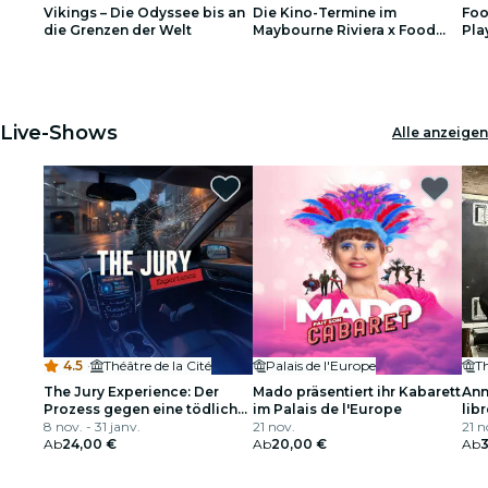
Vikings – Die Odyssee bis an
Die Kino-Termine im
Foo
Restaurants
die Grenzen der Welt
Maybourne Riviera x Food
Pla
Fiction
1
1
2
2
3
3
Kino
Live-Shows
Alle anzeigen
4.5
·
Théâtre de la Cité
Palais de l'Europe
T
The Jury Experience: Der
Mado präsentiert ihr Kabarett
Ann
Prozess gegen eine tödliche
im Palais de l'Europe
libr
KI
8 nov. - 31 janv.
21 nov.
21 n
Ab
24,00 €
Ab
20,00 €
Ab
3