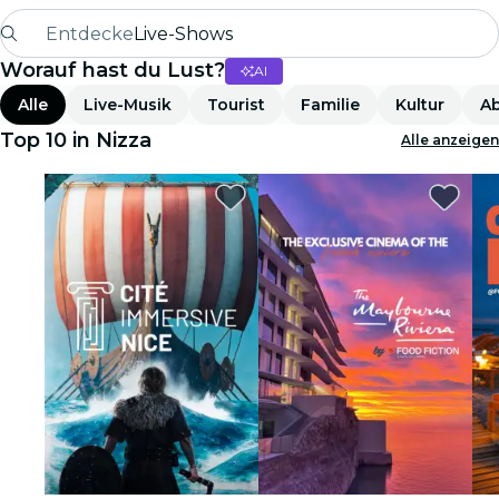
Entdecke
Live-Shows
Worauf hast du Lust?
AI
Madrid
Alle
Live-Musik
Tourist
Familie
Kultur
Ab
Candlelight
Top 10 in Nizza
Alle anzeigen
London
Erlebnisse und Städte
São Paulo
Seoul
Stadttouren
Konzerte