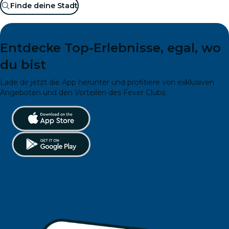
Finde deine Stadt
Entdecke Top-Erlebnisse, egal, wo
du bist
Lade dir jetzt die App herunter und profitiere von exklusiven
Angeboten und den Vorteilen des Fever Clubs.