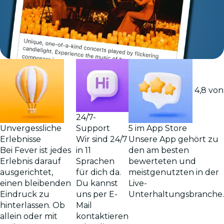
4,8 von
24/7-
Support
Unvergessliche
5 im App Store
Wir sind 24/7
Erlebnisse
Unsere App gehört zu
in 11
Bei Fever ist jedes
den am besten
Sprachen
Erlebnis darauf
bewerteten und
für dich da.
ausgerichtet,
meistgenutzten in der
Du kannst
einen bleibenden
Live-
uns per E-
Eindruck zu
Unterhaltungsbranche.
Mail
hinterlassen. Ob
kontaktieren
allein oder mit