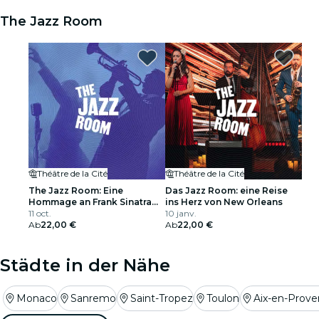
The Jazz Room
Théâtre de la Cité
Théâtre de la Cité
The Jazz Room: Eine
Das Jazz Room: eine Reise
Hommage an Frank Sinatra
ins Herz von New Orleans
und Louis Armstrong
11 oct.
10 janv.
Ab
22,00 €
Ab
22,00 €
Städte in der Nähe
Monaco
Sanremo
Saint-Tropez
Toulon
Aix-en-Prov