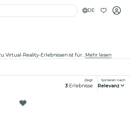
DE
Begib dich in eine Welt voller Spaß und Unterhaltung mit den besten Spielen in Nizza. Von Brettspielen bis hin zu Virtual-Reality-Erlebnissen ist für jeden etwas dabei.
Mehr lesen
Zeigt
Sortieren nach
3
Erlebnisse
Relevanz