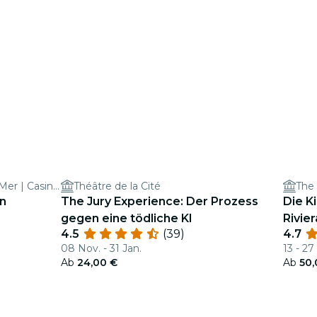
Casino Tranchant Cagnes-sur-Mer | Casino Terrazur
Théâtre de la Cité
The
n
The Jury Experience: Der Prozess
Die K
gegen eine tödliche KI
Rivier
4.5
(39)
4.7
08 Nov. - 31 Jan.
13 - 27
Ab
24,00 €
Ab
50,