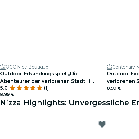
OGC Nice Boutique
Centenary
Outdoor-Erkundungsspiel „Die
Outdoor-Expl
Abenteurer der verlorenen Stadt“ in
verlorenen 
5.0
(1)
8,99 €
Nizza
8,99 €
Nizza Highlights: Unvergessliche E