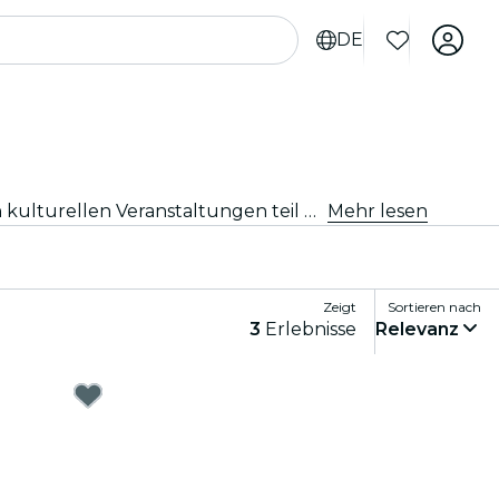
DE
Tauche in die reiche Kulturszene von Nizza ein. Erkunde die beliebtesten Museen und Ausstellungen. Nimm an kulturellen Veranstaltungen teil und erweitere deinen Horizont.
Mehr lesen
Zeigt
Sortieren nach
3
Erlebnisse
Relevanz