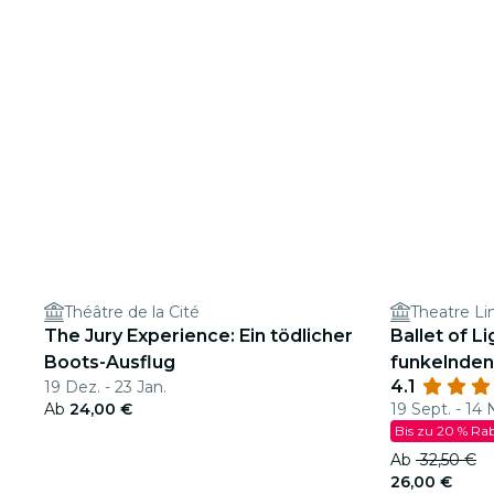
Théâtre de la Cité
Theatre Li
The Jury Experience: Ein tödlicher
Ballet of L
Boots-Ausflug
funkelnde
4.1
19 Dez. - 23 Jan.
Ab
24,00 €
19 Sept. - 14 
Bis zu 20 % Ra
Ab
32,50 €
26,00 €