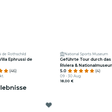
si de Rothschild
National Sports Museum
illa Ephrussi de
Geführte Tour durch das 
Riviera & Nationalmuseu
(46)
5.0
(4)
kt.
09 - 30 Aug.
18,00 €
rlebnisse