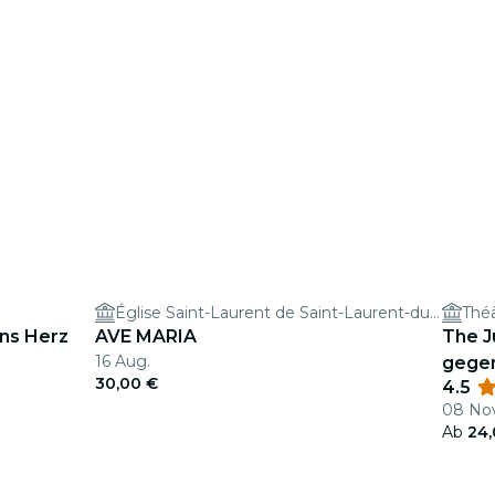
Église Saint-Laurent de Saint-Laurent-du-Var
Théâ
ins Herz
AVE MARIA
The J
16 Aug.
gegen
30,00 €
4.5
08 Nov.
Ab
24,