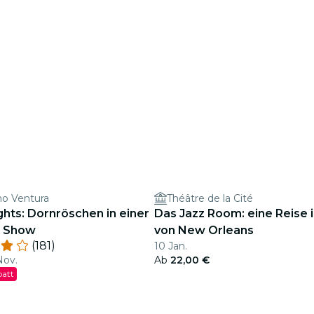
no Ventura
Théâtre de la Cité
ights: Dornröschen in einer
Das Jazz Room: eine Reise 
n Show
von New Orleans
(181)
10 Jan.
Nov.
Ab
22,00 €
batt