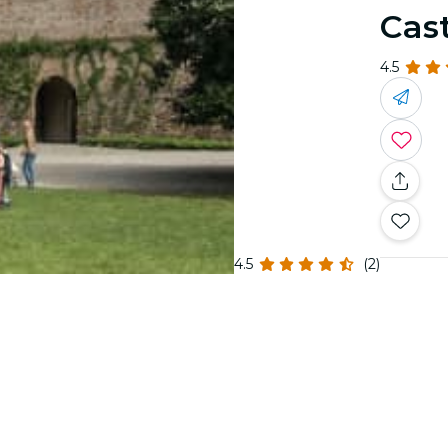
Cas
4.5
4.5
(2)