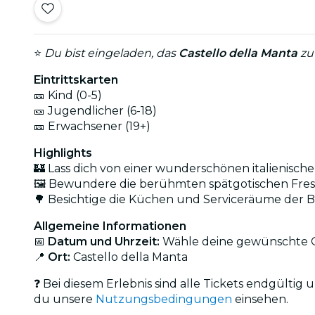
⭐
Du bist eingeladen, das
Castello della Manta
zu 
Eintrittskarten
🎫 Kind (0-5)
🎫 Jugendlicher (6-18)
🎫 Erwachsener (19+)
Highlights
🏰 Lass dich von einer wunderschönen italienisch
🖼️ Bewundere die berühmten spätgotischen Fresken
🌳 Besichtige die Küchen und Serviceräume der Bu
Allgemeine Informationen
📅
Datum und Uhrzeit:
Wähle deine gewünschte Op
📍
Ort:
Castello della Manta
❓ Bei diesem Erlebnis sind alle Tickets endgülti
du unsere
Nutzungsbedingungen
einsehen.