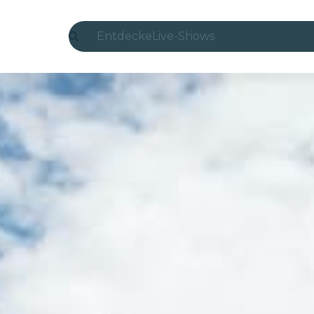
Entdecke
Live-Shows
Madrid
Candlelight
London
Erlebnisse und Städte
São Paulo
Seoul
Stadttouren
Konzerte