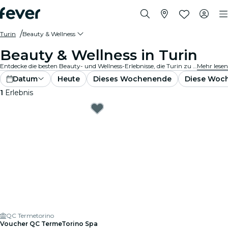
Turin
Beauty & Wellness
Beauty & Wellness in Turin
Entdecke die besten Beauty- und Wellness-Erlebnisse, die Turin zu bieten hat! Gönne dir eine Reihe von Verwöhnerlebnissen, darunter revitalisierende Spas, ganzheitliche Rückzugsorte und erstklassige Salons. Bist du bereit für ein Entspannung und das Gefühl, neugeboren zu sein? Lass es dir gut gehen... Du hast es dir verdient!
Mehr lesen
Datum
Heute
Dieses Wochenende
Diese Woc
1
Erlebnis
QC Termetorino
Voucher QC TermeTorino Spa