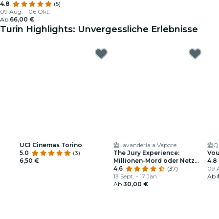
4.8
(5)
09 Aug. - 06 Okt.
Ab
66,00 €
Turin Highlights: Unvergessliche Erlebnisse
UCI Cinemas Torino
Lavanderia a Vapore
Q
5.0
(3)
The Jury Experience:
Vou
6,50 €
Millionen-Mord oder Netz
4.8
von Lügen?
4.6
(37)
09 
13 Sept. - 17 Jan.
Ab
Ab
30,00 €