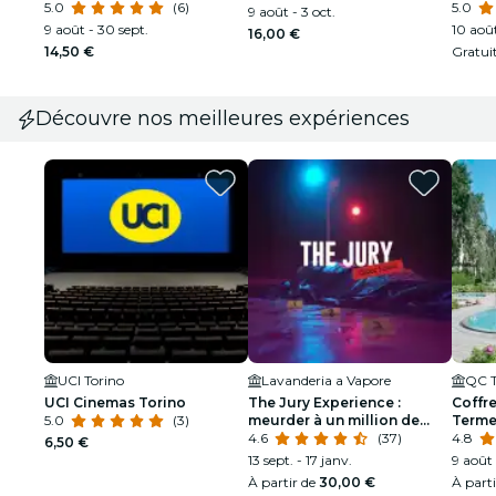
5.0
(6)
les Sa
5.0
9 août - 3 oct.
9 août - 30 sept.
10 août
16,00 €
14,50 €
Gratui
Découvre nos meilleures expériences
UCI Torino
Lavanderia a Vapore
QC T
UCI Cinemas Torino
The Jury Experience :
Coffr
5.0
(3)
meurder à un million de
Terme
dollars ou réseau de
4.6
(37)
4.8
6,50 €
mensonges ?
13 sept. - 17 janv.
9 août 
À partir de
30,00 €
À part