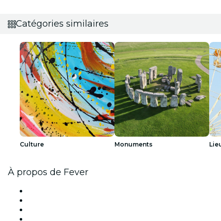
Catégories similaires
Culture
Monuments
Lie
À propos de Fever
Presse
Travailler chez Fever
Cartes-cadeaux
Centre d'aide