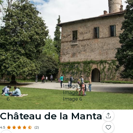
Image 1
Image 2
Image 3
Image 4
Image 5
Image 6
Château de la Manta
4.5
(2)