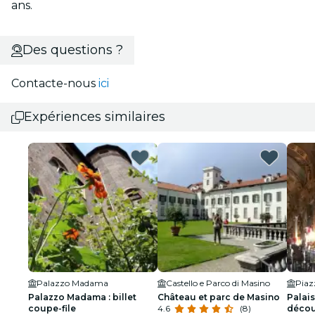
ans.
Des questions ?
Contacte-nous
ici
Expériences similaires
Palazzo Madama
Castello e Parco di Masino
Piaz
Palazzo Madama : billet
Château et parc de Masino
Palais
coupe-file
4.6
(8)
décou