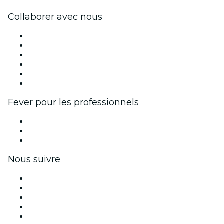
Collaborer avec nous
Fever Zone
Publiez votre événement
Événements d'entreprise et avantages
Programme d'affiliation
Programme d'ambassadeurs et d'influenceurs
Partenariats avec des marques
Fever pour les professionnels
Événements privés et billets de groupe
Avantages pour les entreprises
Coupons et cartes cadeaux pour les entreprises
Nous suivre
Facebook
X (Twitter)
Instagram
TikTok
LinkedIn