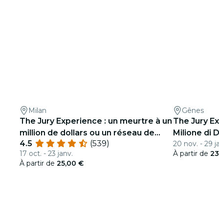
Milan
Gênes
The Jury Experience : un meurtre à un
The Jury E
million de dollars ou un réseau de
Milione di D
4.5
(539)
20 nov. - 29 j
mensonges ?
17 oct. - 23 janv.
À partir de
23
À partir de
25,00 €