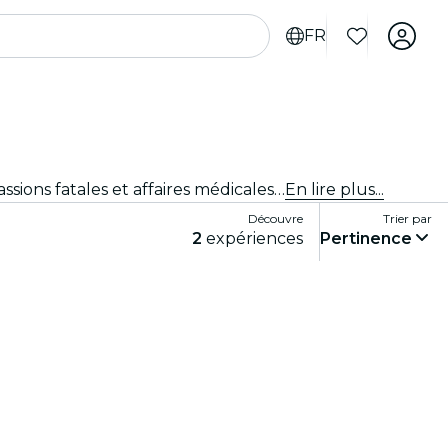
FR
Plonge dans The Jury Experience, une expérience théâtrale immersive où tu endosses le rôle de juré·e. Entre passions fatales et affaires médicales controversées, chaque procès révèle son lot de secrets et de drames. À toi d’examiner les preuves, d’écouter les arguments et de décider du sort de l’accusé·e.
En lire plus...
Découvre
Trier par
2
expériences
Pertinence