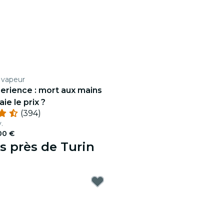
 vapeur
erience : mort aux mains
aie le prix ?
(394)
.
00 €
s près de Turin