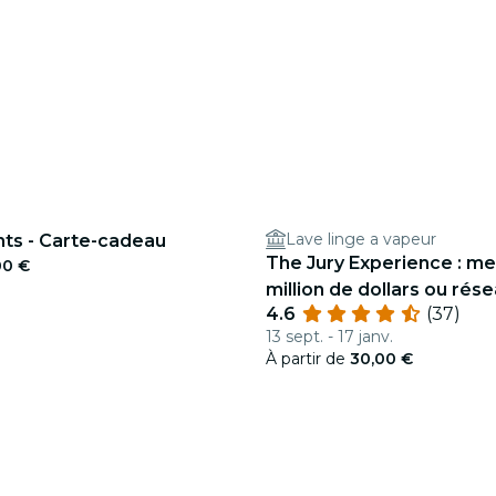
Lave linge a vapeur
ghts - Carte-cadeau
The Jury Experience : me
00 €
million de dollars ou rés
4.6
(37)
mensonges ?
13 sept. - 17 janv.
À partir de
30,00 €