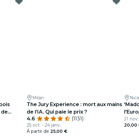
Milan
Nic
 bois
The Jury Experience : mort aux mains
'Mado
 de
de l’IA. Qui paie le prix ?
l'Eur
4.6
(1131)
21 nov.
25 oct. - 24 janv.
20,00
À partir de
25,00 €