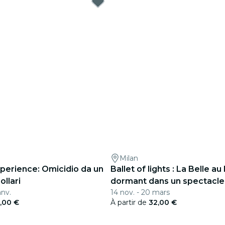
Milan
xperience: Omicidio da un
Ballet of lights : La Belle au
ollari
dormant dans un spectacle
anv.
14 nov. - 20 mars
lumière fascinant
,00 €
À partir de
32,00 €