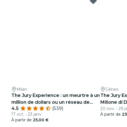
Milan
Gênes
The Jury Experience : un meurtre à un
The Jury E
million de dollars ou un réseau de
Milione di D
4.5
(539)
20 nov. - 29 j
mensonges ?
17 oct. - 23 janv.
À partir de
23
À partir de
25,00 €