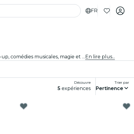
FR
Tu ne sais pas quoi faire ce soir ? Achète tes billets pour les meilleurs spectacles en direct à Turin : théâtre, stand-up, comédies musicales, magie et bien plus.
En lire plus...
Découvre
Trier par
5
expériences
Pertinence