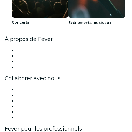
Concerts
Événements musicaux
À propos de Fever
Presse
Travailler chez Fever
Cartes-cadeaux
Centre d'aide
Collaborer avec nous
Fever Zone
Publiez votre événement
Événements d'entreprise et avantages
Programme d'affiliation
Programme d'ambassadeurs et d'influenceurs
Partenariats avec des marques
Fever pour les professionnels