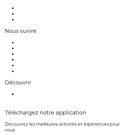
Événements privés et billets de groupe
Avantages pour les entreprises
Coupons et cartes cadeaux pour les entreprises
Nous suivre
Facebook
X (Twitter)
Instagram
TikTok
LinkedIn
Youtube
Découvrir
Lieux d'événements à Turin
Téléchargez notre application
Découvrez les meilleures activités et expériences pour
vous.