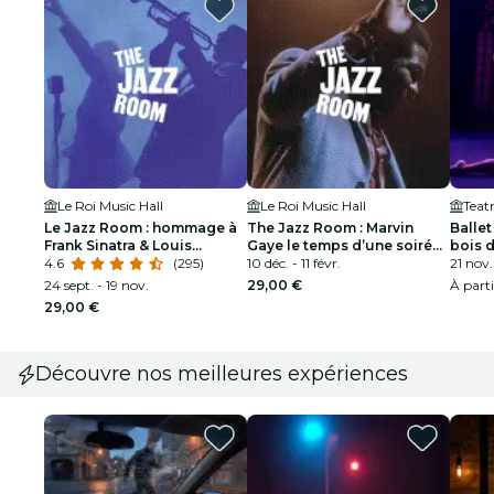
Le Roi Music Hall
Le Roi Music Hall
Teat
Le Jazz Room : hommage à
The Jazz Room : Marvin
Ballet
Frank Sinatra & Louis
Gaye le temps d’une soirée
bois 
Armstrong
4.6
(295)
Soul
10 déc. - 11 févr.
spect
21 nov.
capti
24 sept. - 19 nov.
29,00 €
À part
29,00 €
Découvre nos meilleures expériences