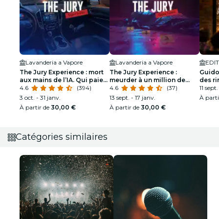
Lavanderia a Vapore
Lavanderia a Vapore
EDIT
The Jury Experience : mort
The Jury Experience :
Guidon
aux mains de l’IA. Qui paie
meurder à un million de
des ri
le prix ?
4.6
(394)
dollars ou réseau de
4.6
(37)
11 sept.
mensonges ?
3 oct. - 31 janv.
13 sept. - 17 janv.
À part
À partir de
30,00 €
À partir de
30,00 €
Catégories similaires