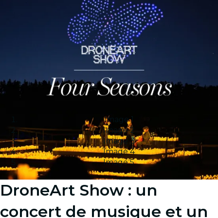
Image 1
Image 2
Image 3
Image 4
Image 5
DroneArt Show : un
concert de musique et un