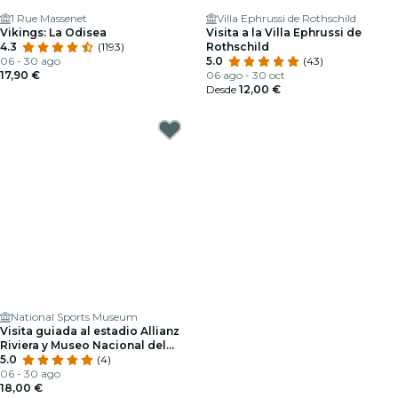
1 Rue Massenet
Villa Ephrussi de Rothschild
Vikings: La Odisea
Visita a la Villa Ephrussi de
4.3
(1193)
Rothschild
06 - 30 ago
5.0
(43)
17,90 €
06 ago - 30 oct
Desde
12,00 €
National Sports Museum
Visita guiada al estadio Allianz
Riviera y Museo Nacional del
Deporte
5.0
(4)
06 - 30 ago
18,00 €