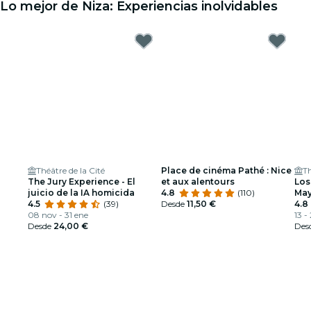
Lo mejor de Niza: Experiencias inolvidables
Théâtre de la Cité
Place de cinéma Pathé : Nice
T
The Jury Experience - El
et aux alentours
Los
juicio de la IA homicida
4.8
(110)
May
4.5
(39)
Desde
11,50 €
Fic
4.8
08 nov - 31 ene
13 -
Desde
24,00 €
Des