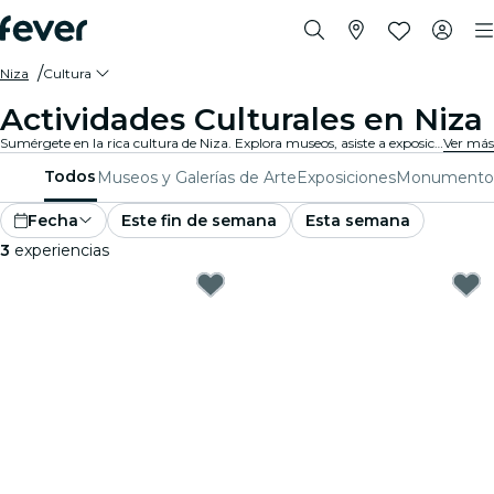
Niza
Cultura
Actividades Culturales en Niza
Sumérgete en la rica cultura de Niza. Explora museos, asiste a exposiciones y participa en eventos culturales que expanden tus horizontes.
Ver más
Todos
Museos y Galerías de Arte
Exposiciones
Monumento
Fecha
Este fin de semana
Esta semana
3
experiencias