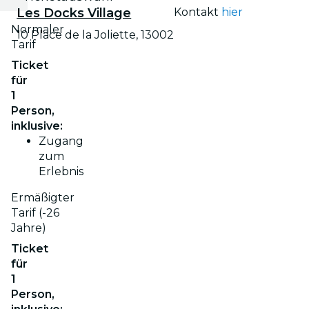
Les Docks Village
Kontakt
hier
Normaler
10 Place de la Joliette, 13002
Tarif
Ticket
für
1
Person,
inklusive:
Zugang
zum
Erlebnis
Ermäßigter
Tarif (-26
Jahre)
Ticket
für
1
Person,