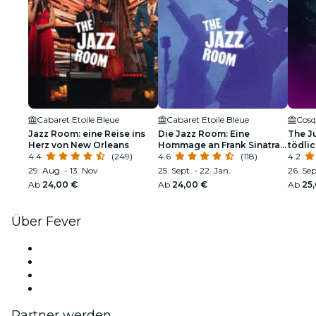
Cabaret Etoile Bleue
Cabaret Etoile Bleue
Cosq
Jazz Room: eine Reise ins
Die Jazz Room: Eine
The Ju
Herz von New Orleans
Hommage an Frank Sinatra
tödli
4.4
(249)
und Louis Armstrong
4.6
(118)
4.2
29. Aug. - 13. Nov.
25. Sept. - 22. Jan.
26. Sep
Ab
24,00 €
Ab
24,00 €
Ab
25
Über Fever
Presse
Wir stellen ein!
Geschenkgutscheine
Hilfe-Center
Partner werden