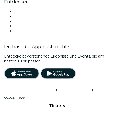
Entdecken
Veranstaltungsorte in Marseille
Heute
Morgen
Diese Woche
Dieses Wochenende
Du hast die App noch nicht?
Entdecke bevorstehende Erlebnisse und Events, die am
besten zu dir passen.
Allgemeine Geschäftsbedingungen
|
Datenschutzerklärung
|
Cookie-Verwaltung
©2026 - Fever
Tickets