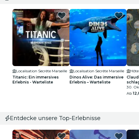
Localisation Secrète Marseille
Localisation Secrète Marseille
Hôte
Titanic: Ein immersives
Dinos Alive: Das immersive
Claud
Erlebnis - Warteliste
Erlebnis – Warteliste
schla
Impre
30. Okt
Ab
12
Entdecke unsere Top-Erlebnisse