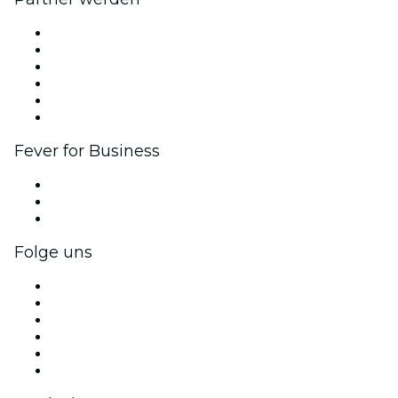
Fever Zone
Veröffentliche dein Event
Firmenevents & -vorteile
Affiliate-Programm
Botschafter & Influencer-Programm
Markenpartnerschaften
Fever for Business
Privatveranstaltungen & Gruppentickets
Firmenvorteile
Firmengeschenkkarten und -gutscheine
Folge uns
Facebook
X (Twitter)
Instagram
TikTok
LinkedIn
YouTube