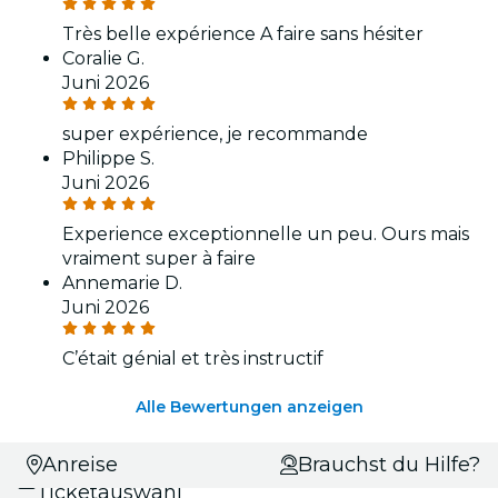
Très belle expérience A faire sans hésiter
Coralie G.
Juni 2026
super expérience, je recommande
Philippe S.
Juni 2026
Experience exceptionnelle un peu. Ours mais
vraiment super à faire
Annemarie D.
Juni 2026
C’était génial et très instructif
Alle Bewertungen anzeigen
Datums- und
Anreise
Brauchst du Hilfe?
Ticketauswahl