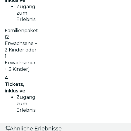
inklusive:
Zugang
zum
Erlebnis
Familienpaket
(2
Erwachsene +
2 Kinder oder
1
Erwachsener
+ 3 Kinder)
4
Tickets,
inklusive:
Zugang
zum
Erlebnis
Ähnliche Erlebnisse