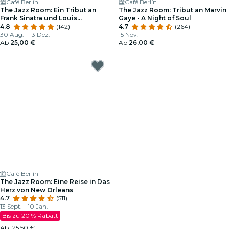
Café Berlín
Café Berlín
The Jazz Room: Ein Tribut an
The Jazz Room: Tribut an Marvin
Frank Sinatra und Louis
Gaye - A Night of Soul
Armstrong
4.8
(142)
4.7
(264)
30 Aug. - 13 Dez.
15 Nov.
Ab
25,00 €
Ab
26,00 €
Café Berlín
The Jazz Room: Eine Reise in Das
Herz von New Orleans
4.7
(511)
13 Sept. - 10 Jan.
Bis zu 20 % Rabatt
Ab
25,50 €