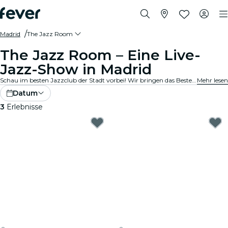
Madrid
The Jazz Room
The Jazz Room – Eine Live-
Jazz-Show in Madrid
Schau im besten Jazzclub der Stadt vorbei! Wir bringen das Beste aus Blues, Soul und Jazzmusik in gemütliche Locations in deiner Stadt. Jede Note erzählt eine Geschichte, jedes Solo bewegt die Seele, und die Vibes? Die stimmen einfach. Entdecke Live-Jazzkonzerte in deiner Nähe!
Mehr lesen
Datum
3
Erlebnisse