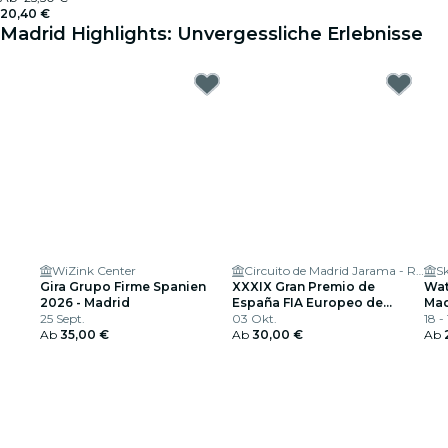
20,40 €
Madrid Highlights: Unvergessliche Erlebnisse
WiZink Center
Circuito de Madrid Jarama - RACE
Gira Grupo Firme Spanien
XXXIX Gran Premio de
Wat
2026 - Madrid
España FIA Europeo de
Mad
25 Sept.
Camiones
03 Okt.
18 -
Ab
35,00 €
Ab
30,00 €
Ab