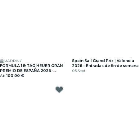
MADRING
Spain Sail Grand Prix | Valencia
FORMULA 1® TAG HEUER GRAN
2026 – Entradas de fin de semana
PREMIO DE ESPAÑA 2026 -
05 Sept.
Geschenkgutschein
Ab
100,00 €