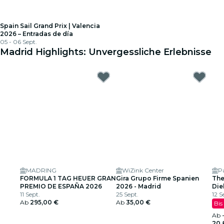
Spain Sail Grand Prix | Valencia
2026 – Entradas de día
05 - 06 Sept.
Madrid Highlights: Unvergessliche Erlebnisse
MADRING
WiZink Center
P
FORMULA 1 TAG HEUER GRAN
Gira Grupo Firme Spanien
The
PREMIO DE ESPAÑA 2026
2026 - Madrid
Die
11 Sept.
25 Sept.
US-
12 S
Ab
295,00 €
Ab
35,00 €
Bis
Ab
20,