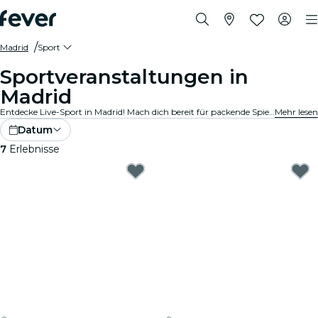
Madrid
Sport
Sportveranstaltungen in
Madrid
Entdecke Live-Sport in Madrid! Mach dich bereit für packende Spiele in hochmodernen Stadien und Arenen. Spüre die Spannung in der Luft mit Tausenden von anderen Fans, wenn du deine Lieblingsteams anfeuerst. Lass dir keine Minute der Action entgehen!
Mehr lesen
Datum
7
Erlebnisse