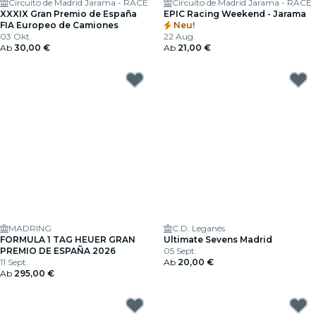
Circuito de Madrid Jarama - RACE
Circuito de Madrid Jarama - RACE
XXXIX Gran Premio de España
EPIC Racing Weekend - Jarama
FIA Europeo de Camiones
Neu!
03 Okt.
22 Aug.
Ab
30,00 €
Ab
21,00 €
MADRING
C.D. Leganés
FORMULA 1 TAG HEUER GRAN
Ultimate Sevens Madrid
PREMIO DE ESPAÑA 2026
05 Sept.
11 Sept.
Ab
20,00 €
Ab
295,00 €