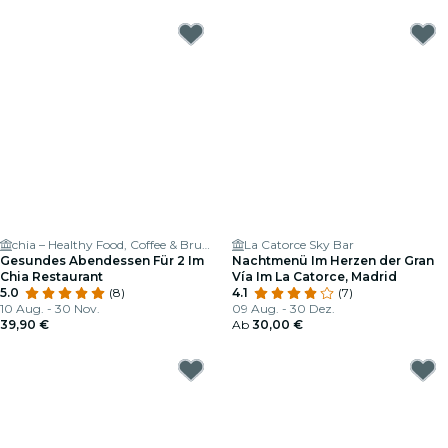
chia – Healthy Food, Coffee & Brunch
La Catorce Sky Bar
Gesundes Abendessen Für 2 Im
Nachtmenü Im Herzen der Gran
Chia Restaurant
Vía Im La Catorce, Madrid
5.0
(8)
4.1
(7)
10 Aug. - 30 Nov.
09 Aug. - 30 Dez.
39,90 €
Ab
30,00 €