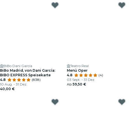
BiBo Dani García
Teatro Real
BiBo Madrid, von Dani García:
Menü Oper
BIBO EXPRESS Speisekarte
4.8
(4)
4.8
(838)
03 Sept. - 31 Dez.
10 Aug. - 31 Dez.
Ab
59,50 €
40,00 €