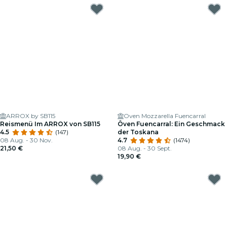
ARROX by SB115
Oven Mozzarella Fuencarral
Reismenü Im ARROX von SB115
Ôven Fuencarral: Ein Geschmack
4.5
(147)
der Toskana
08 Aug. - 30 Nov.
4.7
(1474)
21,50 €
08 Aug. - 30 Sept.
19,90 €