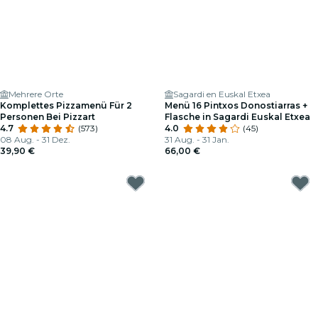
Mehrere Orte
Sagardi en Euskal Etxea
Komplettes Pizzamenü Für 2
Menü 16 Pintxos Donostiarras +
Personen Bei Pizzart
Flasche in Sagardi Euskal Etxea
4.7
(573)
4.0
(45)
08 Aug. - 31 Dez.
31 Aug. - 31 Jan.
39,90 €
66,00 €