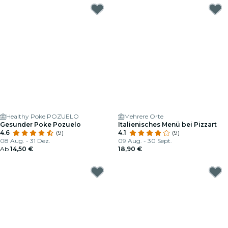
Healthy Poke POZUELO
Mehrere Orte
Gesunder Poke Pozuelo
Italienisches Menü bei Pizzart
4.6
(9)
4.1
(9)
08 Aug. - 31 Dez.
09 Aug. - 30 Sept.
Ab
14,50 €
18,90 €