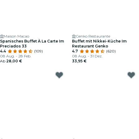
Maison Macao
Genko Restaurante
Spanisches Buffet À La Carte Im
Buffet mit Nikkei-Küche Im
Preciados 33
Restaurant Genko
4.4
(109)
4.7
(620)
08 Aug. - 28 Feb.
08 Aug. - 31 Dez.
Ab
28,00 €
33,95 €