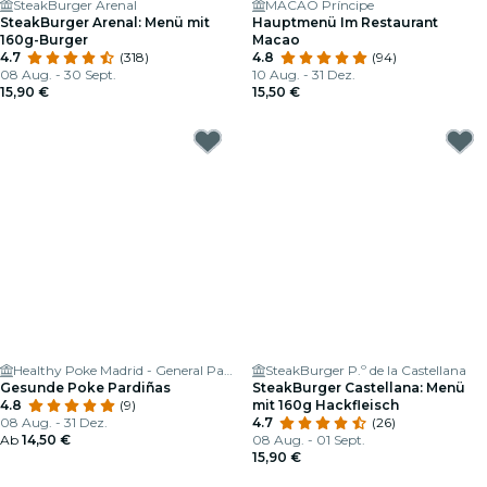
SteakBurger Arenal
MACAO Príncipe
SteakBurger Arenal: Menü mit
Hauptmenü Im Restaurant
160g-Burger
Macao
4.7
(318)
4.8
(94)
08 Aug. - 30 Sept.
10 Aug. - 31 Dez.
15,90 €
15,50 €
Healthy Poke Madrid - General Pardiñas
SteakBurger P.º de la Castellana
Gesunde Poke Pardiñas
SteakBurger Castellana: Menü
4.8
(9)
mit 160g Hackfleisch
08 Aug. - 31 Dez.
4.7
(26)
Ab
14,50 €
08 Aug. - 01 Sept.
15,90 €