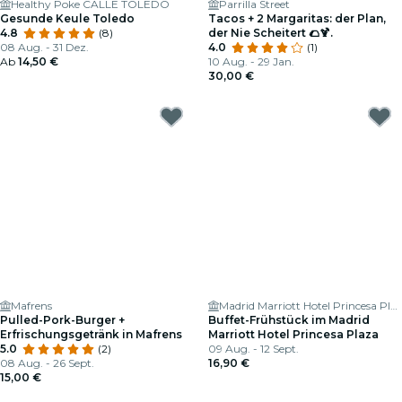
Healthy Poke CALLE TOLEDO
Parrilla Street
Gesunde Keule Toledo
Tacos + 2 Margaritas: der Plan,
4.8
(8)
der Nie Scheitert 🌮🍹.
08 Aug. - 31 Dez.
4.0
(1)
Ab
14,50 €
10 Aug. - 29 Jan.
30,00 €
Mafrens
Madrid Marriott Hotel Princesa Plaza
Pulled-Pork-Burger +
Buffet-Frühstück im Madrid
Erfrischungsgetränk in Mafrens
Marriott Hotel Princesa Plaza
5.0
(2)
09 Aug. - 12 Sept.
08 Aug. - 26 Sept.
16,90 €
15,00 €