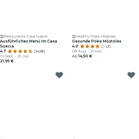
Restaurante Casa Suecia
Healthy Poke Móstoles
Ausführliches Menü Im Casa
Gesunde Poke Móstoles
Suecia
4.0
(2)
4.7
(1428)
08 Aug. - 31 Dez.
01 Sept. - 29 Jan.
Ab
14,50 €
21,95 €