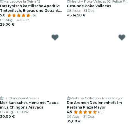
Mercado de la Reina 12
Healthy Poke Vallecas (C. Felipe Fraile)
Das typisch kastilische Aperitiv:
Gesunde Poke Vallecas
Tintenfisch, Bravas und Getränk
08 Aug. - 31 Dez.
für zwei im Mercado de la Reina
5.0
(6)
Ab
14,50 €
12
09 Aug. - 04 Okt.
29,00 €
La Chingona Aravaca
Pestana Collection Plaza Mayor
Mexikanisches Menü mit Tacos
Die Aromen Des Innenhofs Im
in La Chingona Aravaca
Pestana Plaza Mayor
08 Aug. - 05 Nov.
4.5
(6)
30,00 €
09 Aug. - 31 Dez.
35,00 €