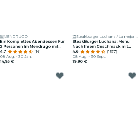
MENDRUGO
Steakburger Luchana / La mejor hamburguesa de Madrid
Ein Komplettes Abendessen Für
SteakBurger Luchana: Menü
2 Personen Im Mendrugo mit
Nach Ihrem Geschmack mit
Craft Beer Inklusive.
4.7
(14)
Vorspeise
4.6
(1677)
08 Aug. - 30 Jan.
08 Aug. - 30 Sept.
14,95 €
19,90 €