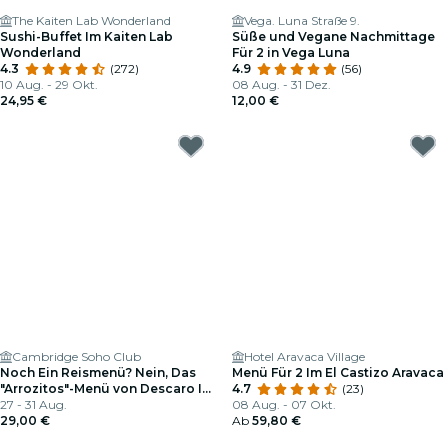
The Kaiten Lab Wonderland
Vega. Luna Straße 9.
Sushi-Buffet Im Kaiten Lab
Süße und Vegane Nachmittage
Wonderland
Für 2 in Vega Luna
4.3
(272)
4.9
(56)
10 Aug. - 29 Okt.
08 Aug. - 31 Dez.
24,95 €
12,00 €
Cambridge Soho Club
Hotel Aravaca Village
Noch Ein Reismenü? Nein, Das
Menü Für 2 Im El Castizo Aravaca
"Arrozitos"-Menü von Descaro Ist
4.7
(23)
Besser.
27 - 31 Aug.
08 Aug. - 07 Okt.
29,00 €
Ab
59,80 €