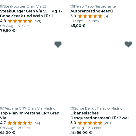
Steakburger Gran Via 55
Perro Paco Restaurante
SteakBurger Gran Vía 55: 1 Kg T-
Autorentasting-Menü
Bone-Steak und Wein Für 2
5.0
(3)
Personen
4.8
(321)
18 Sept. - 29 Nov.
08 Aug. - 31 Okt.
45,00 €
79,90 €
Pestana CR7 Gran Vía Madrid
Sol de Beirut Palacio Madrid
Top Plan Im Pestana CR7 Gran
Libanesisches
Via
Desgustationsmenü Für Zwei
4.7
(36)
Personen
5.0
(20)
08 Aug. - 20 Dez.
08 Aug. - 30 Nov.
65,00 €
Ab
66,00 €