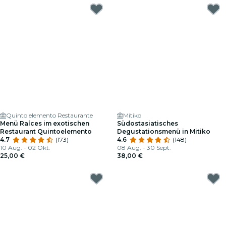
Quinto elemento Restaurante
Mítiko
Menü Raíces im exotischen
Südostasiatisches
Restaurant Quintoelemento
Degustationsmenü in Mitiko
4.7
(173)
4.6
(148)
10 Aug. - 02 Okt.
08 Aug. - 30 Sept.
25,00 €
38,00 €