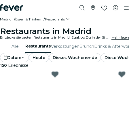
Madrid
Essen & Trinken
Restaurants
Restaurants in Madrid
Entdecke die besten Restaurants in Madrid. Egal, ob Du in der Stimmung für feines oder legeres Essen bist, wir haben für jeden Gaumen das perfekte Angebot.
Mehr lesen
Restaurants
Alle
Verkostungen
Brunch
Drinks & Afterwo
Datum
Heute
Dieses Wochenende
Diese Woc
150
Erlebnisse