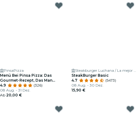
PinsaPizza
Steakburger Luchana / La mejor hamburguesa de Madrid
Menü Bei Pinsa Pizza: Das
SteakBurger Basic
Gourmet-Rezept, Das Man
4.7
(5473)
Probieren Muss
4.9
(326)
08 Aug. - 30 Dez.
08 Aug. - 31 Dez.
15,90 €
Ab
20,00 €