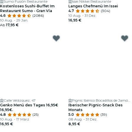
Sumo Fusión Restaurante
Issei Nikkei Restaurante
Kostenloses Sushi-Buffet Im
Langes Chefmenü Im Issei
Restaurant Sumo - Gran Vía
4.7
(304)
4.6
(2086)
10 Aug. - 31 Dez.
10 Aug. - 29 Jan.
16,95 €
Ab
17,95 €
Calle Velázquez, 47
Pignic Ibérico Bocadillos de Jamón Catering
Genko Menü des Tages 16,95€
Iberischer Pignic-Snack Des
16,95€.
Monats
4.8
(25)
5.0
(39)
10 Aug. - 17 März
08 Aug. - 31 Dez.
16,95 €
8,95 €