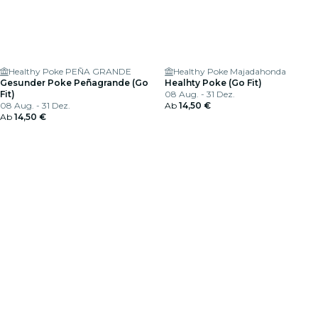
Healthy Poke PEÑA GRANDE
Healthy Poke Majadahonda
Gesunder Poke Peñagrande (Go
Healhty Poke (Go Fit)
Fit)
08 Aug. - 31 Dez.
08 Aug. - 31 Dez.
Ab
14,50 €
Ab
14,50 €