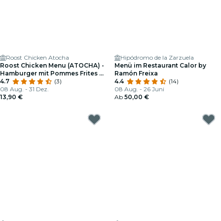
Roost Chicken Atocha
Hipódromo de la Zarzuela
Roost Chicken Menu (ATOCHA) -
Menü im Restaurant Calor by
Hamburger mit Pommes Frites +
Ramón Freixa
Getränke und Dessert Oder
4.7
(3)
4.4
(14)
Kaffee
08 Aug. - 31 Dez.
08 Aug. - 26 Juni
13,90 €
Ab
50,00 €