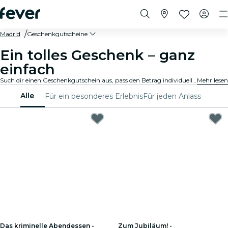
Madrid
Geschenkgutscheine
Ein tolles Geschenk – ganz
einfach
Such dir einen Geschenkgutschein aus, pass den Betrag individuell an und verschenk ein unvergessliches Erlebnis. Schnell, flexibel und immer die richtige Wahl.
Mehr lesen
Alle
Für ein besonderes Erlebnis
Für jeden Anlass
Das kriminelle Abendessen -
Zum Jubiläum! -