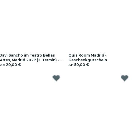
Javi Sancho im Teatro Bellas
Quiz Room Madrid -
Artes, Madrid 2027 (2. Termin) -
Geschenkgutschein
Geschenkgutschein
Ab
20,00 €
Ab
50,00 €