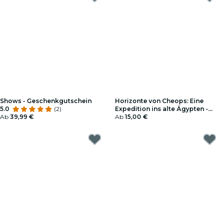
Shows - Geschenkgutschein
Horizonte von Cheops: Eine
5.0
(2)
Expedition ins alte Ägypten -
Ab
39,99 €
Geschenkgutschein
Ab
15,00 €