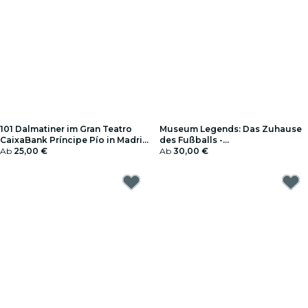
101 Dalmatiner im Gran Teatro
Museum Legends: Das Zuhause
CaixaBank Príncipe Pío in Madrid
des Fußballs -
- Geschenkgutschein
Ab
25,00 €
Geschenkgutschein
Ab
30,00 €