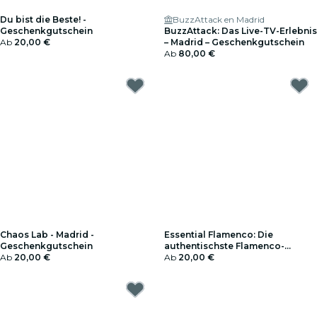
Du bist die Beste! -
BuzzAttack en Madrid
Geschenkgutschein
BuzzAttack: Das Live-TV-Erlebnis
Ab
20,00 €
– Madrid – Geschenkgutschein
Ab
80,00 €
Chaos Lab - Madrid -
Essential Flamenco: Die
Geschenkgutschein
authentischste Flamenco-
Ab
20,00 €
Erfahrung in Madrid -
Ab
20,00 €
Geschenkgutschein