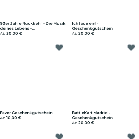
90er Jahre Rückkehr – Die Musik
Ich lade ein! -
deines Lebens –
Geschenkgutschein
Geschenkgutschein
Ab
30,00 €
Ab
20,00 €
Fever Geschenkgutschein
BattleKart Madrid -
Ab
10,00 €
Geschenkgutschein
Ab
20,00 €