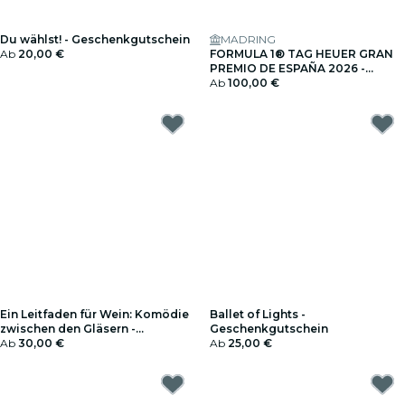
Du wählst! - Geschenkgutschein
MADRING
Ab
20,00 €
FORMULA 1® TAG HEUER GRAN
PREMIO DE ESPAÑA 2026 -
Geschenkgutschein
Ab
100,00 €
Ein Leitfaden für Wein: Komödie
Ballet of Lights -
zwischen den Gläsern -
Geschenkgutschein
Geschenkgutschein
Ab
30,00 €
Ab
25,00 €