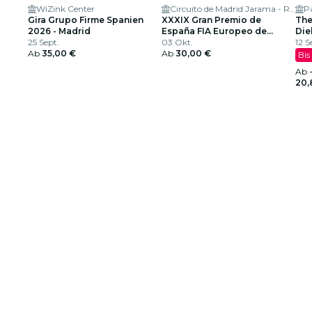
WiZink Center
Circuito de Madrid Jarama - RACE
P
Gira Grupo Firme Spanien
XXXIX Gran Premio de
The
2026 - Madrid
España FIA Europeo de
Die
25 Sept.
Camiones
03 Okt.
US-
12 S
Ab
35,00 €
Ab
30,00 €
Bis
Ab
20,