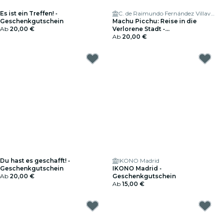
Es ist ein Treffen! -
C. de Raimundo Fernández Villaverde, 57
Geschenkgutschein
Machu Picchu: Reise in die
Ab
20,00 €
Verlorene Stadt -
Geschenkgutschein
Ab
20,00 €
Du hast es geschafft! -
IKONO Madrid
Geschenkgutschein
IKONO Madrid -
Ab
20,00 €
Geschenkgutschein
Ab
15,00 €