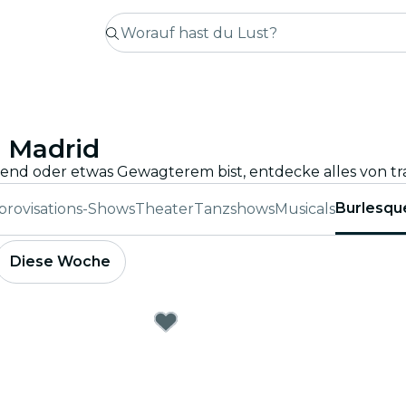
n Madrid
Burlesqu
provisations-Shows
Theater
Tanzshows
Musicals
Diese Woche