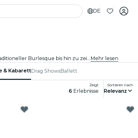
DE
Egal, ob Du auf der Suche nach einem glamourösen Abend oder etwas Gewagterem bist, entdecke alles von traditioneller Burlesque bis hin zu zeitgenössischen Kabarettshows in Madrid, und genieße ein einzigartiges und unterhaltsames Erlebnis.
Mehr lesen
e & Kabarett
Drag Shows
Ballett
Zeigt
Sortieren nach
6
Erlebnisse
Relevanz