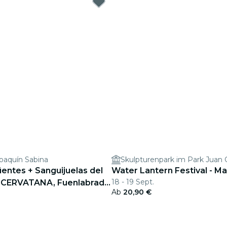
Joaquín Sabina
Skulpturenpark im Park Juan C
entes + Sanguijuelas del
Water Lantern Festival - Ma
18 - 19 Sept.
 CERVATANA, Fuenlabrada
Ab
20,90 €