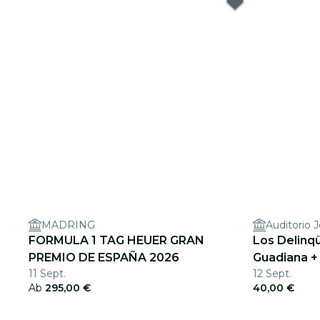
MADRING
Auditorio 
FORMULA 1 TAG HEUER GRAN
Los Delinqü
PREMIO DE ESPAÑA 2026
Guadiana +
11 Sept.
12 Sept.
2026
Ab
295,00 €
40,00 €