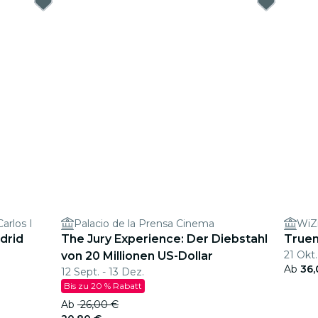
arlos I
Palacio de la Prensa Cinema
WiZ
drid
The Jury Experience: Der Diebstahl
Truen
21 Okt.
von 20 Millionen US-Dollar
Ab
36,
12 Sept. - 13 Dez.
Bis zu 20 % Rabatt
Ab
26,00 €