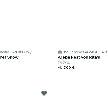
adrid - Adults Only
The Lenovo GARAGE - Aut
aret Show
Arepa Fest von Rita's
24 Okt.
Ab
7,00 €